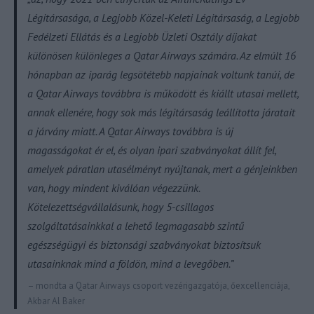
Légitársasága, a Legjobb Közel-Keleti Légitársaság, a Legjobb
Fedélzeti Ellátás és a Legjobb Üzleti Osztály díjakat
különösen különleges a Qatar Airways számára. Az elmúlt 16
hónapban az iparág legsötétebb napjainak voltunk tanúi, de
a Qatar Airways továbbra is működött és kiállt utasai mellett,
annak ellenére, hogy sok más légitársaság leállította járatait
a járvány miatt. A Qatar Airways továbbra is új
magasságokat ér el, és olyan ipari szabványokat állít fel,
amelyek páratlan utasélményt nyújtanak, mert a génjeinkben
van, hogy mindent kiválóan végezzünk.
Kötelezettségvállalásunk, hogy 5-csillagos
szolgáltatásainkkal a lehető legmagasabb szintű
egészségügyi és biztonsági szabványokat biztosítsuk
utasainknak mind a földön, mind a levegőben.”
– mondta a Qatar Airways csoport vezérigazgatója, őexcellenciája,
Akbar Al Baker