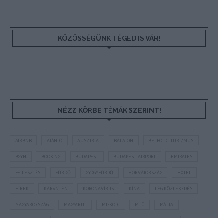
KÖZÖSSÉGÜNK TÉGED IS VÁR!
NÉZZ KÖRBE TÉMÁK SZERINT!
AIRBNB
AJÁNLÓ
AUSZTRIA
BALATON
BELFÖLDI TURIZMUS
BGYH
BOOKING
BUDAPEST
BUDAPEST AIRPORT
EMIRATES
FEJLESZTÉS
FÜRDŐ
GYÓGYFÜRDŐ
HORVÁTORSZÁG
HOTEL
HÍREK
KARANTÉN
KORONAVÍRUS
KÍNA
LÉGIKÖZLEKEDÉS
MAGYARORSZÁG
MAGYARUL
MISKOLC
MTÜ
MÁLTA