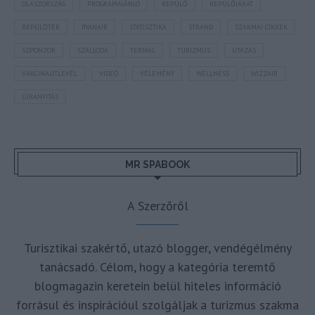
OLASZORSZÁG
PROGRAMAJÁNLÓ
REPÜLŐ
REPÜLŐJÁRAT
REPÜLŐTÉR
RYANAIR
STATISZTIKA
STRAND
SZAKMAI CIKKEK
SZPONZOR
SZÁLLODA
TERMÁL
TURIZMUS
UTAZÁS
VAKCINAÚTLEVÉL
VIDEÓ
VÉLEMÉNY
WELLNESS
WIZZAIR
ÚJRANYITÁS
MR SPABOOK
A Szerzőről
Turisztikai szakértő, utazó blogger, vendégélmény
tanácsadó. Célom, hogy a kategória teremtő
blogmagazin keretein belül hiteles információ
forrásul és inspirációul szolgáljak a turizmus szakma