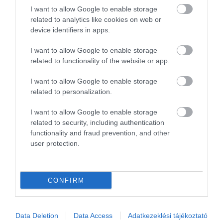
Bár nem minden Qatar Airways járat business
I want to allow Google to enable storage
osztályon található Qsuite, mindegyikük
related to analytics like cookies on web or
device identifiers in apps.
büszkélkedhet a csúcsminőségű ételekkel,
kiszolgálással és szolgáltatásokkal, amelyeknek
I want to allow Google to enable storage
köszönhetően a Qatar elnyerte a legjobb fedélzeti
related to functionality of the website or app.
ellátás díját is.
I want to allow Google to enable storage
related to personalization.
Az a la carte menüből kiválaszthatjuk amit
szeretnénk, és akkor rendelhetünk, amikor nekünk
I want to allow Google to enable storage
tetszik, nem kell várni másokra. A Qatar prémium
related to security, including authentication
functionality and fraud prevention, and other
osztályain az étkeztetés éttermi színvonalú, és ez
user protection.
segít magasabbra tenni a mércét a turistaosztályon
nyújtott szolgáltatás és ételek tekintetében is.
CONFIRM
Érdekelnek az utazós hírek? Akkor Neked szól
a
Turizmus hírek
csoport, és
hírlevelünk
.
Ha útleírások, szállás vélemények érdekelnek, akkor
Data Deletion
Data Access
Adatkezeklési tájékoztató