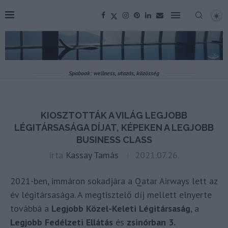
Spabook: wellness, utazás, közösség
KIOSZTOTTÁK A VILÁG LEGJOBB
LÉGITÁRSASÁGA DÍJAT, KÉPEKEN A LEGJOBB
BUSINESS CLASS
írta
Kassay Tamás
2021.07.26.
2021-ben, immáron sokadjára a Qatar Airways lett az
év légitársasága. A megtisztelő díj mellett elnyerte
továbbá a
Legjobb Közel-Keleti Légitársaság
, a
Legjobb Fedélzeti Ellátás
és
zsinórban 3.