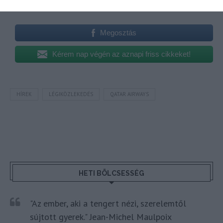
vár a
Wellness, Utazás, Élmények
csoport.
Megosztás
Kérem nap végén az aznapi friss cikkeket!
HÍREK
LÉGIKÖZLEKEDÉS
QATAR AIRWAYS
HETI BÖLCSESSÉG
"Az ember, aki a tengert nézi, szerelemtől
sújtott gyerek." Jean-Michel Maulpoix