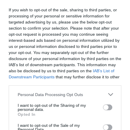
vagy előre és hátra mozgatását, valamint a
If you wish to opt-out of the sale, sharing to third parties, or
deréktámasz beállítását.
processing of your personal or sensitive information for
targeted advertising by us, please use the below opt-out
Az ülés melletti nagyméretű, párnázott kartámasz
section to confirm your selection. Please note that after your
alatt bőséges, biztonságos tárolórekeszben a
opt-out request is processed you may continue seeing
interest-based ads based on personal information utilized by
fejhallgató és a víz is elfér, és egy kis polccal
us or personal information disclosed to third parties prior to
rendelkezik a kisebb tárgyak, például a szemüvegek
your opt-out. You may separately opt-out of the further
elhelyezésére.
disclosure of your personal information by third parties on the
IAB’s list of downstream participants. This information may
A pult kellően nagy ahhoz, hogy megbirkózzon a
also be disclosed by us to third parties on the
IAB’s List of
Downstream Participants
that may further disclose it to other
magazinokkal, étlapokkal, tartalék párnákkal és
third parties.
egyéb apróságokkal. Alatta egy megvilágított polc
található a laptopok és táblagépek számára.
Please note that this website/app uses one or more Google
Personal Data Processing Opt Outs
services and may gather and store information including but
not limited to your visit or usage behaviour. You may click to
I want to opt-out of the Sharing of my
Az eszközök töltésére szolgáló lehetőségek között
personal data.
grant or deny consent to Google and its third-party tags to
találunk egy megvilágított USB-portot és egy
Opted In
use your data for below specified purposes in below Google
hálózati csatlakozót is, valamint a sarokban egy
consent section.
I want to opt-out of the Sale of my
Personal Data.