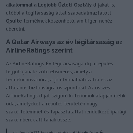
alkalommal a Legjobb Üzleti Osztály
díjakat is,
utóbbi a légitársaság által szabadalmaztatott
Qsuite
terméknek köszönhető, amit igen nehéz
überelni.
A Qatar Airways az év légitársaság az
AirlineRatings szerint
Az AirlineRatings Év légitársasága díj a repülés
legjobbjának szóló elismerés, amely a
termékinnovációra, a jó útvonalhálózatra és az
általános biztonságra összpontosít. Az összes
AirlineRatings díjat szigorú kritériumok alapján ítélik
oda, amelyeket a repülés területén nagy
szakértelemmel és tapasztalattal rendelkező iparági
szakemberek állítanak össze.
„az, hogy 2021-ben elnyertük az AirlineRatings Év