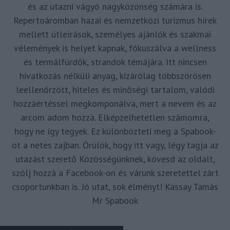
és az utazni vágyó nagyközönség számára is.
Repertoáromban hazai és nemzetközi turizmus hírek
mellett útleírások, személyes ajánlók és szakmai
vélemények is helyet kapnak, fókuszálva a wellness
és termálfürdők, strandok témájára. Itt nincsen
hivatkozás nélküli anyag, kizárólag többszörösen
leellenőrzött, hiteles és minőségi tartalom, valódi
hozzáértéssel megkomponálva, mert a nevem és az
arcom adom hozzá. Elképzelhetetlen számomra,
hogy ne így tegyek. Ez különbözteti meg a Spabook-
ot a netes zajban. Örülök, hogy itt vagy, légy tagja az
utazást szerető Közösségünknek, kövesd az oldalt,
szólj hozzá a Facebook-on és várunk szeretettel zárt
csoportunkban is. Jó utat, sok élményt! Kassay Tamás
Mr Spabook