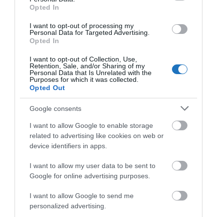
második USB-portot és egy HDMI-csatlakozót is.
Opted In
A legjobb fedélzeti ellátás címet
I want to opt-out of processing my
Personal Data for Targeted Advertising.
2021-ben szintén a Qatar Airways
Opted In
kapta
I want to opt-out of Collection, Use,
Retention, Sale, and/or Sharing of my
Personal Data that Is Unrelated with the
Purposes for which it was collected.
Opted Out
Google consents
I want to allow Google to enable storage
related to advertising like cookies on web or
device identifiers in apps.
I want to allow my user data to be sent to
Google for online advertising purposes.
Érdekelnek az utazós hírek? Akkor Neked szól
I want to allow Google to send me
a
Turizmus hírek
csoport.
personalized advertising.