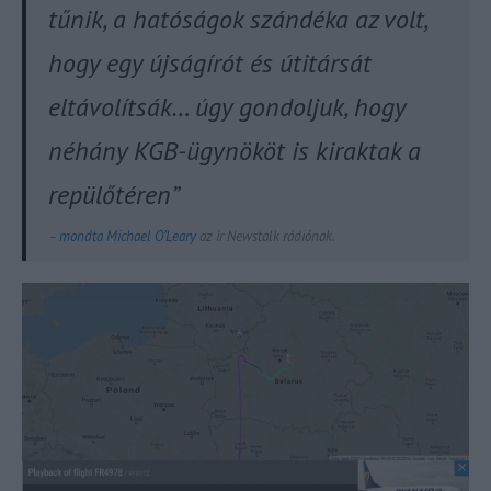
tűnik, a hatóságok szándéka az volt,
hogy egy újságírót és útitársát
eltávolítsák… úgy gondoljuk, hogy
néhány KGB-ügynököt is kiraktak a
repülőtéren”
–
mondta Michael O’Leary
az ír Newstalk rádiónak.