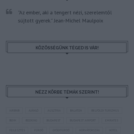
"Az ember, aki a tengert nézi, szerelemtől
sújtott gyerek." Jean-Michel Maulpoix
KÖZÖSSÉGÜNK TÉGED IS VÁR!
NÉZZ KÖRBE TÉMÁK SZERINT!
AIRBNB
AJÁNLÓ
AUSZTRIA
BALATON
BELFÖLDI TURIZMUS
BGYH
BOOKING
BUDAPEST
BUDAPEST AIRPORT
EMIRATES
FEJLESZTÉS
FÜRDŐ
GYÓGYFÜRDŐ
HORVÁTORSZÁG
HOTEL