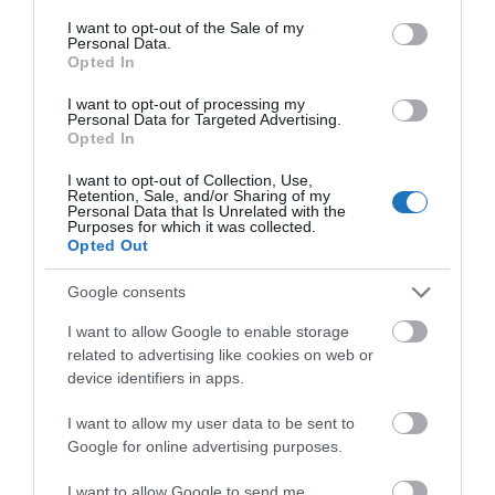
szabadon engedésére szólítottak fel. – az MTI
consent section.
I want to opt-out of the Sale of my
Personal Data.
közlése szerint.
Opted In
Jens Stoltenberg NATO-főtitkár
„súlyos és
I want to opt-out of processing my
Personal Data for Targeted Advertising.
veszélyes” eseménynek nevezte a járat „kényszerű
Opted In
fehéroroszországi leszállását”, amely – véleménye
I want to opt-out of Collection, Use,
szerint – nemzetközi vizsgálatot igényel.
Retention, Sale, and/or Sharing of my
Personal Data that Is Unrelated with the
Purposes for which it was collected.
Ursula von der Leyen, az Európai Bizottság elnöke
Opted Out
Twitter-üzenetében teljességgel elfogadhatatlannak
Google consents
nevezte az incidenst. Kijelentette:
A nemzetközi
légiközlekedési szabályok bármely megsértésének
I want to allow Google to enable storage
related to advertising like cookies on web or
következményekkel kell járnia
.
device identifiers in apps.
David Sassoli, az Európai Parlament elnöke
azt
I want to allow my user data to be sent to
közölte, figyelemmel követi Raman Prataszevics
Google for online advertising purposes.
előállításának fejleményeit. Magyarázatot követelt a
I want to allow Google to send me