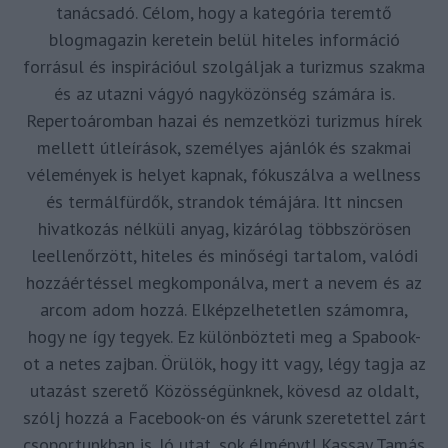
tanácsadó. Célom, hogy a kategória teremtő
blogmagazin keretein belül hiteles információ
forrásul és inspirációul szolgáljak a turizmus szakma
és az utazni vágyó nagyközönség számára is.
Repertoáromban hazai és nemzetközi turizmus hírek
mellett útleírások, személyes ajánlók és szakmai
vélemények is helyet kapnak, fókuszálva a wellness
és termálfürdők, strandok témájára. Itt nincsen
hivatkozás nélküli anyag, kizárólag többszörösen
leellenőrzött, hiteles és minőségi tartalom, valódi
hozzáértéssel megkomponálva, mert a nevem és az
arcom adom hozzá. Elképzelhetetlen számomra,
hogy ne így tegyek. Ez különbözteti meg a Spabook-
ot a netes zajban. Örülök, hogy itt vagy, légy tagja az
utazást szerető Közösségünknek, kövesd az oldalt,
szólj hozzá a Facebook-on és várunk szeretettel zárt
csoportunkban is. Jó utat, sok élményt! Kassay Tamás