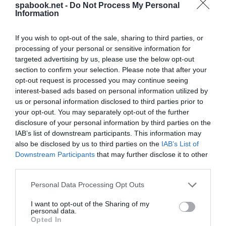
spabook.net -
Do Not Process My Personal
minszki leszállás után azonnal őrizetbe vették. A
Information
híradások szerint a kormánykritikus aktivistát
If you wish to opt-out of the sale, sharing to third parties, or
hazájában halálbüntetés fenyegeti
amiért a 2020-
processing of your personal or sensitive information for
as kormányellenes tüntetések idején a tüntetőkkel
targeted advertising by us, please use the below opt-out
szemben brutálisan fellépő belorusz rendőrség
section to confirm your selection. Please note that after your
túlkapásait leleplező NEXTA létrehozása miatt
opt-out request is processed you may continue seeing
interest-based ads based on personal information utilized by
terroristának nyilvánították.
us or personal information disclosed to third parties prior to
your opt-out. You may separately opt-out of the further
A Ryaniar gép földre kényszerítése
disclosure of your personal information by third parties on the
komoly diplomáciai perpatvart
IAB’s list of downstream participants. This information may
okozott
also be disclosed by us to third parties on the
IAB’s List of
Downstream Participants
that may further disclose it to other
third parties.
A NATO-főtitkár és az Európai Unió intézményeinek
vezetői elfogadhatatlannak nevezték a Ryanair ír
Please note that this website/app uses one or more Google
Personal Data Processing Opt Outs
services and may gather and store information including but
légitársaság Athénból Vilniusba tartó járatának
not limited to your visit or usage behaviour. You may click to
I want to opt-out of the Sharing of my
„kényszerű” minszki leszállását, az incidens
personal data.
grant or deny consent to Google and its third-party tags to
Opted In
kivizsgálását követelték, és valamennyi utas
use your data for below specified purposes in below Google