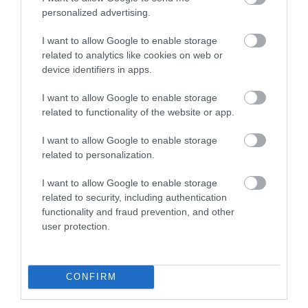
történtek miatt, és az orosz politikai aktivista,
personalized advertising.
újságíró, valamint a járat össze utasának azonnali
szabadon engedésére szólított fel.
I want to allow Google to enable storage
related to analytics like cookies on web or
FRISSÍTÉS: a Ryanair új, rövid, tömör, határozott
device identifiers in apps.
nyilatkozatot adott ki:
I want to allow Google to enable storage
„
A Ryanair elítéli a fehérorosz hatóságok jogellenes
related to functionality of the website or app.
intézkedését, amellyel eltérítették a Ryanair járatát, ami
I want to allow Google to enable storage
légi kalózkodásnak minősül. Ezzel most az EU
related to personalization.
biztonsági és védelmi ügynökségei és a NATO
foglalkozik. A Ryanair teljes mértékben együttműködik
I want to allow Google to enable storage
velük, biztonsági okokból nem tudunk hozzáfűzni
related to security, including authentication
functionality and fraud prevention, and other
további nyilatkozatot.
„
user protection.
Our updated statement regarding yesterday's (23 May)
diversion of FR4978.
pic.twitter.com/BANHrDvXMq
CONFIRM
— Ryanair Press Office (@RyanairPress)
May 24, 2021