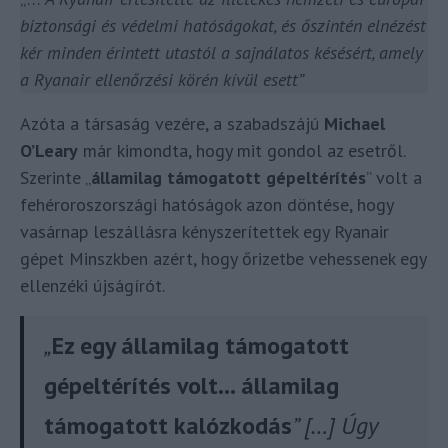
biztonsági és védelmi hatóságokat, és őszintén elnézést
kér minden érintett utastól a sajnálatos késésért, amely
a Ryanair ellenőrzési körén kívül esett”
Azóta a társaság vezére, a szabadszájú
Michael
O’Leary
már kimondta, hogy mit gondol az esetről.
Szerinte „
államilag támogatott gépeltérítés
” volt a
fehéroroszországi hatóságok azon döntése, hogy
vasárnap leszállásra kényszerítettek egy Ryanair
gépet Minszkben azért, hogy őrizetbe vehessenek egy
ellenzéki újságírót.
„
Ez egy államilag támogatott
gépeltérítés volt… államilag
támogatott kalózkodás
” […] Úgy