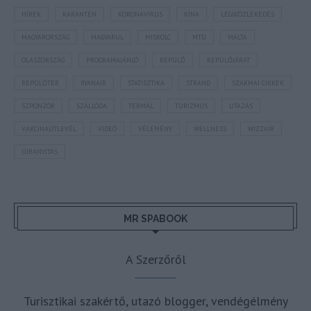
HÍREK
KARANTÉN
KORONAVÍRUS
KÍNA
LÉGIKÖZLEKEDÉS
MAGYARORSZÁG
MAGYARUL
MISKOLC
MTÜ
MÁLTA
OLASZORSZÁG
PROGRAMAJÁNLÓ
REPÜLŐ
REPÜLŐJÁRAT
REPÜLŐTÉR
RYANAIR
STATISZTIKA
STRAND
SZAKMAI CIKKEK
SZPONZOR
SZÁLLODA
TERMÁL
TURIZMUS
UTAZÁS
VAKCINAÚTLEVÉL
VIDEÓ
VÉLEMÉNY
WELLNESS
WIZZAIR
ÚJRANYITÁS
MR SPABOOK
A Szerzőről
Turisztikai szakértő, utazó blogger, vendégélmény