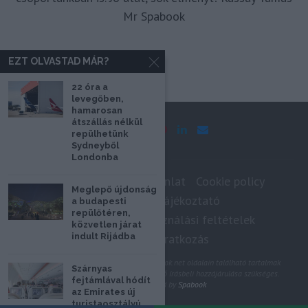
Mr Spabook
EZT OLVASTAD MÁR?
22 óra a
levegőben,
hamarosan
átszállás nélkül
repülhetünk
Sydneyből
Londonba
Impresszum
Médiaajánlat
Cookie policy
Meglepő újdonság
Adatkezelési tájékoztató
a budapesti
repülőtéren,
Szerzői jogok, felhasználási feltételek
közvetlen járat
indult Rijádba
Hírlevél feliratkozás
@2020 - Minden jog fenntartva. A Spabook.net oldalain található tartalmak
Szárnyas
felhasználásához, újraközléséhez a szerző írásbeli hozzájárulása szükséges.
fejtámlával hódít
All Rights Reserved by
Spabook
az Emirates új
turistaosztályú