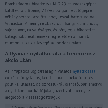
Bombariadóra hivatkozva MiG 29-es vadászgépet
küldtek rá a Boeing 737-es polgári repülőgépre
néhány perccel azelőtt, hogy leszállhatott volna
Vilniusban. Amennyire abszurdan hangzik a mondat,
sajnos annyira valóságos, és tényleg a hihetetlen
kategóriába esik, ennek megfelelően a mai EU
csúcson is izzik a levegő az incidens miatt.
A Ryanair nyilatkozata a fehérorosz
akció után
Az ír fapados légitársaság hivatalos
nyilatkozata
extrém tárgyilagos, kerül minden spekulációt és
politikai utalást, de ez részükről érthető, bár ismerve
a nyílt kommunikációjukat, azért valamennyire
meglepő a visszafogottságuk.
„…
A Ryanair értesítette az illetékes nemzeti és európai