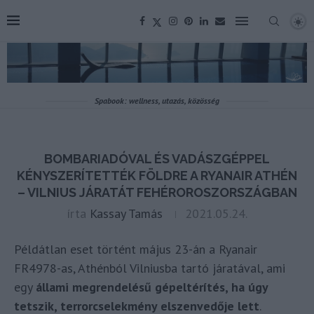
Spabook: wellness, utazás, közösség
BOMBARIADÓVAL ÉS VADÁSZGÉPPEL
KÉNYSZERÍTETTÉK FÖLDRE A RYANAIR ATHÉN
– VILNIUS JÁRATÁT FEHÉROROSZORSZÁGBAN
írta
Kassay Tamás
2021.05.24.
Példátlan eset történt május 23-án a Ryanair
FR4978-as, Athénból Vilniusba tartó járatával, ami
egy
állami megrendelésű gépeltérítés, ha úgy
tetszik, terrorcselekmény elszenvedője lett
.