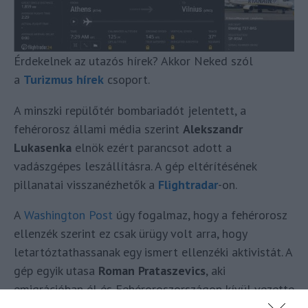
Érdekelnek az utazós hírek? Akkor Neked szól
a
Turizmus hírek
csoport.
A minszki repülőtér bombariadót jelentett, a
fehérorosz állami média szerint
Alekszandr
Lukasenka
elnök ezért parancsot adott a
vadászgépes leszállításra. A gép eltérítésének
pillanatai visszanézhetők a
Flightradar
-on.
A
Washington Post
úgy fogalmaz, hogy a fehérorosz
ellenzék szerint ez csak ürügy volt arra, hogy
letartóztathassanak egy ismert ellenzéki aktivistát. A
gép egyik utasa
Roman Prataszevics
, aki
emigrációban él és Fehéroroszországon kívül vezette
a népszerű ellenzéki NEXTA Telegram csatornát. A