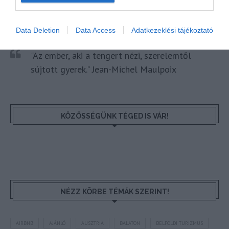
HETI BÖLCSESSÉG
Data Deletion
Data Access
Adatkezeklési tájékoztató
"Az ember, aki a tengert nézi, szerelemtől
sújtott gyerek." Jean-Michel Maulpoix
KÖZÖSSÉGÜNK TÉGED IS VÁR!
NÉZZ KÖRBE TÉMÁK SZERINT!
AIRBNB
AJÁNLÓ
AUSZTRIA
BALATON
BELFÖLDI TURIZMUS