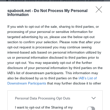
Hagyja, hogy Európa többi légiforgalmi irányítója
kezelje a franciaországi járatokat, amikor a
spabook.net -
Do Not Process My Personal
francia légiforgalmi irányítók sztrájkolnak.
Information
Kötelezze a francia légiforgalmi irányítók
If you wish to opt-out of the sale, sharing to third parties, or
szakszervezeteit arra, hogy a sztrájkok helyett
processing of your personal or sensitive information for
targeted advertising by us, please use the below opt-out
egyeztető eljárásban vegyenek részt.
section to confirm your selection. Please note that after your
opt-out request is processed you may continue seeing
Ha egyetértesz a felvetésekkel, akkor
ide kattintva
interest-based ads based on personal information utilized by
tudod aláírni a petíciót
, amelyet 1 millió aláírással
us or personal information disclosed to third parties prior to
your opt-out. You may separately opt-out of the further
tervez benyújtani a Ryanair.
disclosure of your personal information by third parties on the
IAB’s list of downstream participants. This information may
Spabook vélemény: Irtózatosan nehéz igazságot
also be disclosed by us to third parties on the
IAB’s List of
tenni, mert tipikusan az erős szakszervezeti rendszer
Downstream Participants
that may further disclose it to other
és a sztrájkjog az, amivel a dolgozók csoportjai
third parties.
képesek hatékonyan érvényesíteni az érdekeiket a
Please note that this website/app uses one or more Google
Personal Data Processing Opt Outs
kizsákmányolással szemben. Ugyanakkor az is
services and may gather and store information including but
köztudott, hogy általában véve a légiforgalmi
not limited to your visit or usage behaviour. You may click to
I want to opt-out of the Sharing of my