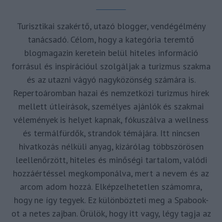
Turisztikai szakértő, utazó blogger, vendégélmény
tanácsadó. Célom, hogy a kategória teremtő
blogmagazin keretein belül hiteles információ
forrásul és inspirációul szolgáljak a turizmus szakma
és az utazni vágyó nagyközönség számára is.
Repertoáromban hazai és nemzetközi turizmus hírek
mellett útleírások, személyes ajánlók és szakmai
vélemények is helyet kapnak, fókuszálva a wellness
és termálfürdők, strandok témájára. Itt nincsen
hivatkozás nélküli anyag, kizárólag többszörösen
leellenőrzött, hiteles és minőségi tartalom, valódi
hozzáértéssel megkomponálva, mert a nevem és az
arcom adom hozzá. Elképzelhetetlen számomra,
hogy ne így tegyek. Ez különbözteti meg a Spabook-
ot a netes zajban. Örülök, hogy itt vagy, légy tagja az