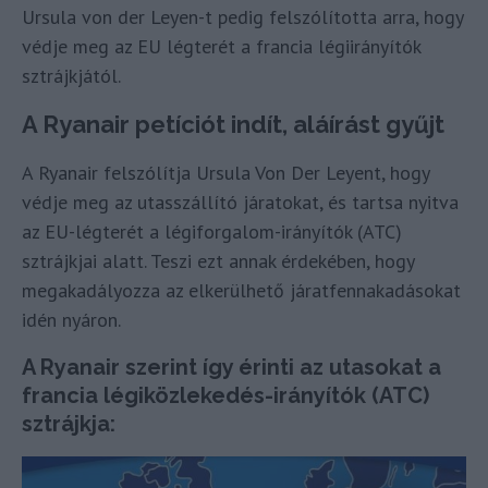
Ursula von der Leyen-t pedig felszólította arra, hogy
védje meg az EU légterét a francia légiirányítók
sztrájkjától.
A Ryanair petíciót indít, aláírást gyűjt
A Ryanair felszólítja Ursula Von Der Leyent, hogy
védje meg az utasszállító járatokat, és tartsa nyitva
az EU-légterét a légiforgalom-irányítók (ATC)
sztrájkjai alatt. Teszi ezt annak érdekében, hogy
megakadályozza az elkerülhető járatfennakadásokat
idén nyáron.
A Ryanair szerint így érinti az utasokat a
francia légiközlekedés-irányítók (ATC)
sztrájkja: