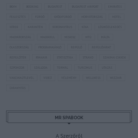
BGYH
BOOKING
BUDAPEST
BUDAPEST AIRPORT
EMIRATES
FEJLESZTÉS
FÜRDŐ
GYÓGYFÜRDŐ
HORVÁTORSZÁG
HOTEL
HÍREK
KARANTÉN
KORONAVÍRUS
KÍNA
LÉGIKÖZLEKEDÉS
MAGYARORSZÁG
MAGYARUL
MISKOLC
MTÜ
MÁLTA
OLASZORSZÁG
PROGRAMAJÁNLÓ
REPÜLŐ
REPÜLŐJÁRAT
REPÜLŐTÉR
RYANAIR
STATISZTIKA
STRAND
SZAKMAI CIKKEK
SZPONZOR
SZÁLLODA
TERMÁL
TURIZMUS
UTAZÁS
VAKCINAÚTLEVÉL
VIDEÓ
VÉLEMÉNY
WELLNESS
WIZZAIR
ÚJRANYITÁS
MR SPABOOK
A Szerzőről