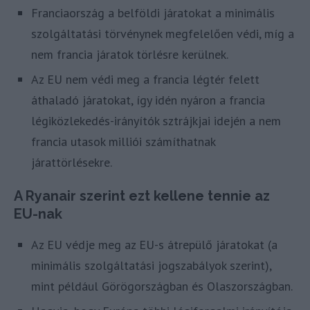
Franciaország a belföldi járatokat a minimális
szolgáltatási törvénynek megfelelően védi, míg a
nem francia járatok törlésre kerülnek.
Az EU nem védi meg a francia légtér felett
áthaladó járatokat, így idén nyáron a francia
légiközlekedés-irányítók sztrájkjai idején a nem
francia utasok milliói számíthatnak
járattörlésekre.
A Ryanair szerint ezt kellene tennie az
EU-nak
Az EU védje meg az EU-s átrepülő járatokat (a
minimális szolgáltatási jogszabályok szerint),
mint például Görögországban és Olaszországban.