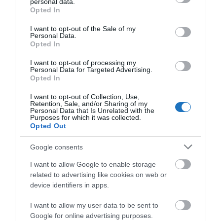
personal data.
grant or deny consent to Google and its third-party tags to
irányítók, vagy mondjuk a pilóták igen jó anyagi
Opted In
use your data for below specified purposes in below Google
megbecsültség mellett dolgoznak, tehát a
consent section.
I want to opt-out of the Sale of my
társadalom egy szinten túl már nem feltétlenül
Personal Data.
Opted In
támogatja a törekvéseiket. Kényes egyensúly ezt
megtalálni. Ami biztos, hogy számos eltérő érdek van,
I want to opt-out of processing my
Personal Data for Targeted Advertising.
a légitársaságok érdeke az, hogy repülni tudjanak, az
Opted In
utasok érdeke az, hogy biztonságban, időben és jó
I want to opt-out of Collection, Use,
áron tudjanak repülni, a dolgozók érdeke pedig az,
Retention, Sale, and/or Sharing of my
Personal Data that Is Unrelated with the
hogy megbecsülve végezhessék a munkájukat.
Purposes for which it was collected.
Opted Out
A Ryanair figyelmeztetése és törekvése első
Google consents
ránézésre dicséretes, ugyanakkor érződik némi
hitelességi deficit, hiszen a cég maga sem arról híres,
I want to allow Google to enable storage
related to advertising like cookies on web or
hogy rendkívül jól kezelné a saját dolgozói
device identifiers in apps.
követeléseit, illetve a sztrájk helyzeteket, sőt, ha úgy
ítélik meg, hogy számukra az jobban megéri, akkor,
I want to allow my user data to be sent to
Google for online advertising purposes.
ahogy eddig elnéztem, szerintem simán cserben