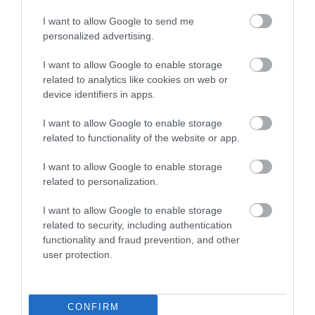
hagyták az utasaikat a lehető legsokoldalúbb
I want to allow Google to send me
módokon. Hol a poggyászok maradtak le a
personalized advertising.
fedélzetről, mert túl nehéz lett volna a gép, hol
I want to allow Google to enable storage
járatokat töröltek, mert végül nem tudtak elegendő
related to analytics like cookies on web or
személyzetet felvenni a járatok indulásáig, és még
device identifiers in apps.
hosszan sorolhatnánk.
I want to allow Google to enable storage
related to functionality of the website or app.
Megosztás
I want to allow Google to enable storage
Kérem nap végén az aznapi friss cikkeket!
related to personalization.
I want to allow Google to enable storage
related to security, including authentication
HÍREK
LÉGIKÖZLEKEDÉS
RYANAIR
functionality and fraud prevention, and other
user protection.
CONFIRM