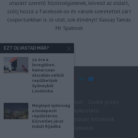
utazást szerető Közösségünknek, kövesd az oldalt,
szólj hozzá a Facebook-on és várunk szeretettel zárt
csoportunkban is. Jó utat, sok élményt! Kassay Tamás
Mr Spabook
EZT OLVASTAD MÁR?
22 óra a
levegőben,
hamarosan
átszállás nélkül
repülhetünk
Sydneyből
Londonba
Impresszum
Médiaajánlat
Cookie policy
Meglepő újdonság
Adatkezelési tájékoztató
a budapesti
repülőtéren,
Szerzői jogok, felhasználási feltételek
közvetlen járat
indult Rijádba
Hírlevél feliratkozás