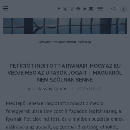
Spabook: wellness, utazás, közösség
PETÍCIÓT INDÍTOTT A RYANAIR, HOGY AZ EU
VÉDJE MEG AZ UTASOK JOGAIT – MAGUKRÓL
NEM SZÓLNAK BENNE
írta
Kassay Tamás
2023.03.20.
Meglepő lépésre ragadtatta magát a média
fenegyerek ultra low cost ír fapados légitársaság, a
Ryanair. Petíciót indított, és e-mailben buzdítja ennek
aláírására az utasait, az Európai Bizottság elnökét,