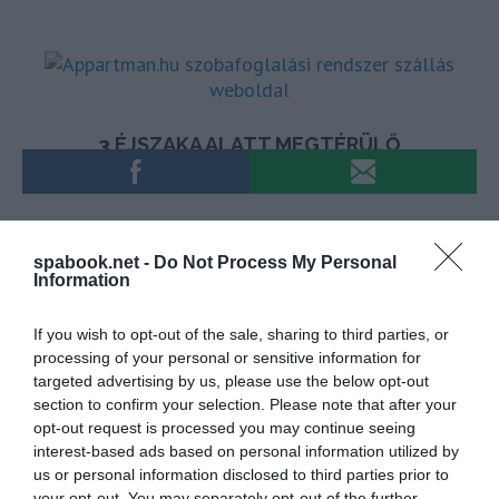
„
A bíróság megerősíti, hogy a piac viszonylag korlátozott
spabook.net -
Do Not Process My Personal
mérete nem mond ellent annak, hogy egy piaci szolgáltatást
Information
fontosnak lehessen minősíteni, a megszakítása tehát azzal a
veszéllyel járna, hogy súlyos szociális nehézséget generálna
If you wish to opt-out of the sale, sharing to third parties, or
vagy működési zavart okozna a piacon
” – áll az ítélet
processing of your personal or sensitive information for
targeted advertising by us, please use the below opt-out
indoklásában.
section to confirm your selection. Please note that after your
opt-out request is processed you may continue seeing
Az EUB megalapozatlannak találta a Wizz Air azon
interest-based ads based on personal information utilized by
érvét is, hogy indokolatlan lett volna az állami
us or personal information disclosed to third parties prior to
your opt-out. You may separately opt-out of the further