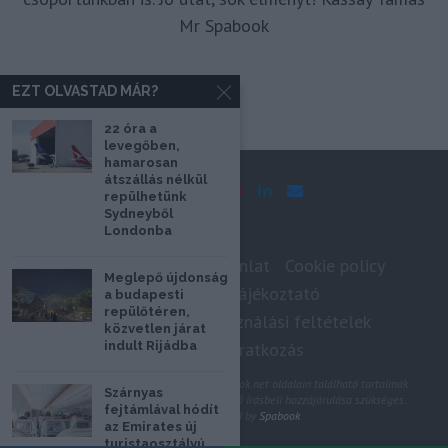
Mr Spabook
EZT OLVASTAD MÁR?
22 óra a
levegőben,
hamarosan
átszállás nélkül
repülhetünk
Sydneyből
Londonba
Impresszum
Médiaajánlat
Cookie policy
Meglepő újdonság
Adatkezelési tájékoztató
a budapesti
repülőtéren,
Szerzői jogok, felhasználási feltételek
közvetlen járat
indult Rijádba
Hírlevél feliratkozás
@2020 - Minden jog fenntartva. A Spabook.net oldalain található tartalmak
Szárnyas
felhasználásához, újraközléséhez a szerző írásbeli hozzájárulása szükséges.
fejtámlával hódít
All Rights Reserved by
Spabook
az Emirates új
turistaosztályú