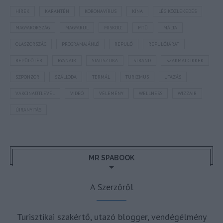
HÍREK
KARANTÉN
KORONAVÍRUS
KÍNA
LÉGIKÖZLEKEDÉS
MAGYARORSZÁG
MAGYARUL
MISKOLC
MTÜ
MÁLTA
OLASZORSZÁG
PROGRAMAJÁNLÓ
REPÜLŐ
REPÜLŐJÁRAT
REPÜLŐTÉR
RYANAIR
STATISZTIKA
STRAND
SZAKMAI CIKKEK
SZPONZOR
SZÁLLODA
TERMÁL
TURIZMUS
UTAZÁS
VAKCINAÚTLEVÉL
VIDEÓ
VÉLEMÉNY
WELLNESS
WIZZAIR
ÚJRANYITÁS
MR SPABOOK
A Szerzőről
Turisztikai szakértő, utazó blogger, vendégélmény