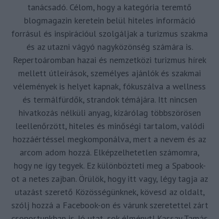
tanácsadó. Célom, hogy a kategória teremtő
blogmagazin keretein belül hiteles információ
forrásul és inspirációul szolgáljak a turizmus szakma
és az utazni vágyó nagyközönség számára is.
Repertoáromban hazai és nemzetközi turizmus hírek
mellett útleírások, személyes ajánlók és szakmai
vélemények is helyet kapnak, fókuszálva a wellness
és termálfürdők, strandok témájára. Itt nincsen
hivatkozás nélküli anyag, kizárólag többszörösen
leellenőrzött, hiteles és minőségi tartalom, valódi
hozzáértéssel megkomponálva, mert a nevem és az
arcom adom hozzá. Elképzelhetetlen számomra,
hogy ne így tegyek. Ez különbözteti meg a Spabook-
ot a netes zajban. Örülök, hogy itt vagy, légy tagja az
utazást szerető Közösségünknek, kövesd az oldalt,
szólj hozzá a Facebook-on és várunk szeretettel zárt
csoportunkban is. Jó utat, sok élményt! Kassay Tamás