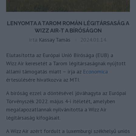
LENYOMTA A TAROM ROMÁN LÉGITÁRSASÁG A
WIZZ AIR-T A BÍRÓSÁGON
írta
Kassay Tamás
2024.01.14.
Elutasította az Európai Unió Bírósága (EUB) a
Wizz Air keresetét a Tarom légitársaságnak nyújtott
állami támogatás miatt – írja az
Economica
értesülésére hivatkozva az MTI.
A bíróság ezzel a döntésével jóváhagyta az Európai
Törvényszék 2022. május 4-i ítéletét, amelyben
megalapozatlannak nyilvánította a Wizz Air
légitársaság kifogásait.
A Wizz Air azért fordult a luxemburgi székhelyű uniós