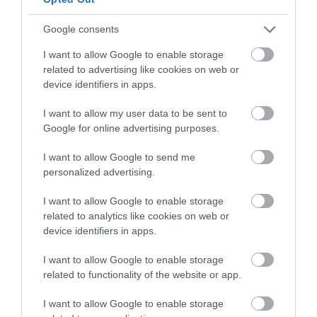
A turizmus világának inspiráló híreiért
csatlakozz
Google consents
csoportunkhoz
, kövess
Instán
és
TikTok
-on is,
iratkozz
I want to allow Google to enable storage
fel hírlevelünkre
!
related to advertising like cookies on web or
device identifiers in apps.
Megosztás
I want to allow my user data to be sent to
Google for online advertising purposes.
Kérem nap végén az aznapi friss cikkeket!
I want to allow Google to send me
personalized advertising.
HÍREK
LÉGIKÖZLEKEDÉS
MAGYARORSZÁG
WIZZAIR
I want to allow Google to enable storage
related to analytics like cookies on web or
device identifiers in apps.
I want to allow Google to enable storage
related to functionality of the website or app.
I want to allow Google to enable storage
HETI BÖLCSESSÉG