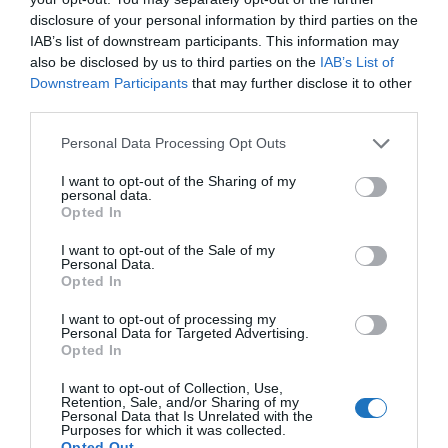
támogatás, mivel a konkurens légitársaságok
disclosure of your personal information by third parties on the
betölthették volna a Tarom járatainak kiesésével
IAB’s list of downstream participants. This information may
keletkező piaci űrt.
also be disclosed by us to third parties on the
IAB’s List of
Downstream Participants
that may further disclose it to other
A magyar diszkont légitársaság korábban a
third parties.
magántulajdonban levő román fapados társaság, a
Please note that this website/app uses one or more Google
Personal Data Processing Opt Outs
Blue Air számára nyújtott 300 millió lejes (22,89
services and may gather and store information including but
milliárd forint) állami támogatás miatt is az Európai
not limited to your visit or usage behaviour. You may click to
I want to opt-out of the Sharing of my
personal data.
grant or deny consent to Google and its third-party tags to
Bírósághoz fordult, időközben azonban a cég
Opted In
use your data for below specified purposes in below Google
fizetésképtelenné vált és állami tulajdonba került.
consent section.
I want to opt-out of the Sale of my
Personal Data.
Az idén 71 éves Tarom 2008 óta folyamatosan
Opted In
veszteséges, 2022 végén az adósságállománya 1,41
I want to opt-out of processing my
milliárd lej (107,61 milliárd forint) volt. Jelenleg az
Personal Data for Targeted Advertising.
Opted In
Európai Bizottság asztalán van egy újabb, 900 millió
lejes (68,68 milliárd forint) állami támogatás terve,
I want to opt-out of Collection, Use,
Retention, Sale, and/or Sharing of my
melyet a vállalat átszervezéséhez nyújtana a
Personal Data that Is Unrelated with the
Purposes for which it was collected.
bukaresti kormány.
Opted Out