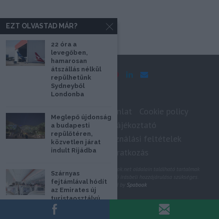
EZT OLVASTAD MÁR?
22 óra a
levegőben,
hamarosan
átszállás nélkül
repülhetünk
Sydneyből
Londonba
Impresszum
Médiaajánlat
Cookie policy
Meglepő újdonság
Adatkezelési tájékoztató
a budapesti
repülőtéren,
Szerzői jogok, felhasználási feltételek
közvetlen járat
indult Rijádba
Hírlevél feliratkozás
@2020 - Minden jog fenntartva. A Spabook.net oldalain található tartalmak
Szárnyas
felhasználásához, újraközléséhez a szerző írásbeli hozzájárulása szükséges.
fejtámlával hódít
All Rights Reserved by
Spabook
az Emirates új
turistaosztályú
ülése
VISSZA A LAP TETEJÉRE