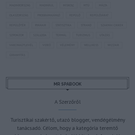
MAGYARORSZÁG
MAGYARUL
MISKOLC
MTÜ
MÁLTA
OLASZORSZÁG
PROGRAMAJÁNLÓ
REPÜLŐ
REPÜLŐJÁRAT
REPÜLŐTÉR
RYANAIR
STATISZTIKA
STRAND
SZAKMAI CIKKEK
SZPONZOR
SZÁLLODA
TERMÁL
TURIZMUS
UTAZÁS
VAKCINAÚTLEVÉL
VIDEÓ
VÉLEMÉNY
WELLNESS
WIZZAIR
ÚJRANYITÁS
MR SPABOOK
A Szerzőről
Turisztikai szakértő, utazó blogger, vendégélmény
tanácsadó. Célom, hogy a kategória teremtő