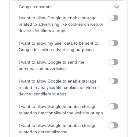
Google consents
szájat eltakaró maszk viselését
I want to allow Google to enable storage
Pihenj a fedélzeten
: egy alvómaszk, nyakpárna,
related to advertising like cookies on web or
vagy akár zajszűrős fejhallgató, füldugó is
device identifiers in apps.
segíthet, hogy nyugodtabban tudj a fedélzeten
I want to allow my user data to be sent to
pihenni
Google for online advertising purposes.
A Wizz Air továbbá emlékezteti utasait, hogy bátran
I want to allow Google to send me
personalized advertising.
forduljanak a légiutas-kísérőkhoz, akik ki vannak
képezve egy esetleges egészségügyi probléma
I want to allow Google to enable storage
kezelésére, azzal járó teendőkre is. Ugyanakkor az
related to analytics like cookies on web or
device identifiers in apps.
utazáshoz mindenképp érdemes biztosítást kötni,
mert egy egészségügyi kényszerleszállás esetén az
I want to allow Google to enable storage
idegen országban végzett kezelés és ellátás
related to functionality of the website or app.
költsége az utast terheli.
I want to allow Google to enable storage
related to personalization.
A turizmus világának híreiért
csatlakozz csoportunkhoz
,