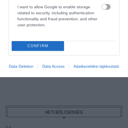
kövess
Instán
és
TikTok
-on is,
iratkozz fel hírlevelünkre
!
I want to allow Google to enable storage
related to security, including authentication
functionality and fraud prevention, and other
Megosztás
user protection.
Kérem nap végén az aznapi friss cikkeket!
CONFIRM
EGÉSZSÉG
EGÉSZSÉGTUDATOSSÁG
HÍREK
HÚSVÉT
Data Deletion
Data Access
Adatkezeklési tájékoztató
LÉGIKÖZLEKEDÉS
UTAZÁS
WIZZAIR
HETI BÖLCSESSÉG