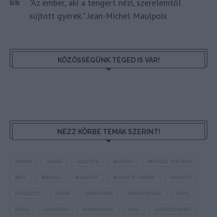
"Az ember, aki a tengert nézi, szerelemtől
sújtott gyerek." Jean-Michel Maulpoix
KÖZÖSSÉGÜNK TÉGED IS VÁR!
NÉZZ KÖRBE TÉMÁK SZERINT!
AIRBNB
AJÁNLÓ
AUSZTRIA
BALATON
BELFÖLDI TURIZMUS
BGYH
BOOKING
BUDAPEST
BUDAPEST AIRPORT
EMIRATES
FEJLESZTÉS
FÜRDŐ
GYÓGYFÜRDŐ
HORVÁTORSZÁG
HOTEL
HÍREK
KARANTÉN
KORONAVÍRUS
KÍNA
LÉGIKÖZLEKEDÉS