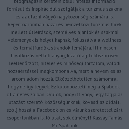
blogmagazin keretein belül hiteles információ
forrásul és inspirációul szolgáljak a turizmus szakma
és az utazni vágyó nagyközönség számára is.
Repertoáromban hazai és nemzetközi turizmus hírek
mellett útleírások, személyes ajánlók és szakmai
vélemények is helyet kapnak, fókuszálva a wellness
és termálfürdők, strandok témájára. Itt nincsen
hivatkozás nélküli anyag, kizárólag többszörösen
leellenőrzött, hiteles és minőségi tartalom, valódi
hozzáértéssel megkomponálva, mert a nevem és az
arcom adom hozzá. Elképzelhetetlen számomra,
hogy ne így tegyek. Ez különbözteti meg a Spabook-
ot a netes zajban. Örülök, hogy itt vagy, légy tagja az
utazást szerető Közösségünknek, kövesd az oldalt,
szólj hozzá a Facebook-on és várunk szeretettel zárt
csoportunkban is. Jó utat, sok élményt! Kassay Tamás
Mr Spabook