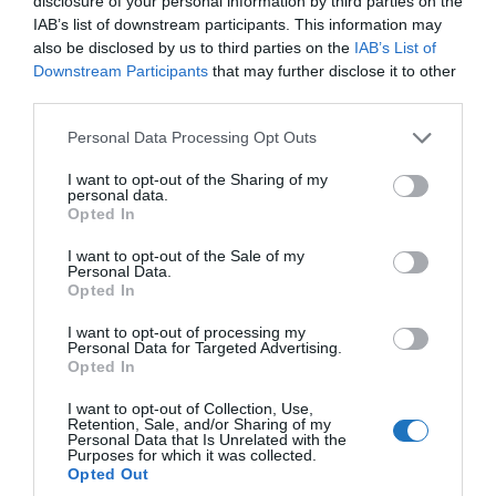
disclosure of your personal information by third parties on the
figyelmeztetőjelzést, hogy emlékeztessen a
IAB’s list of downstream participants. This information may
gyógyszerek beszedésére, erre különösen egy
also be disclosed by us to third parties on the
IAB’s List of
Downstream Participants
that may further disclose it to other
korai járat, vagy időzónákat átugró utazásnál
third parties.
érdemes még jobban odafigyelni
Please note that this website/app uses one or more Google
Personal Data Processing Opt Outs
Öltözz kényelmesen
: laza, könnyed, légáteresztő
services and may gather and store information including but
ruhákat vegyél fel az utazáshoz, hosszabb járatok
not limited to your visit or usage behaviour. You may click to
I want to opt-out of the Sharing of my
personal data.
grant or deny consent to Google and its third-party tags to
esetében fontold meg a kompressziós harisnya
Opted In
use your data for below specified purposes in below Google
viselését, amely csökkenti a keringési problémák
consent section.
I want to opt-out of the Sale of my
Personal Data.
kockázatát
Opted In
Igyál elég folyadékot és mozogj
: folyamatosan
I want to opt-out of processing my
Personal Data for Targeted Advertising.
fogyassz folyadékot és időként sétálj nyugodtan
Opted In
a kabinban, ez segíthet megelőzni a mélyvénás
I want to opt-out of Collection, Use,
trombózis kialakulását
Retention, Sale, and/or Sharing of my
Personal Data that Is Unrelated with the
Purposes for which it was collected.
Vegyél fel maszkot, ha nem érzed jól magad
: ha
Opted Out
megfáztál, tüsszögsz, fontold meg az orrot és