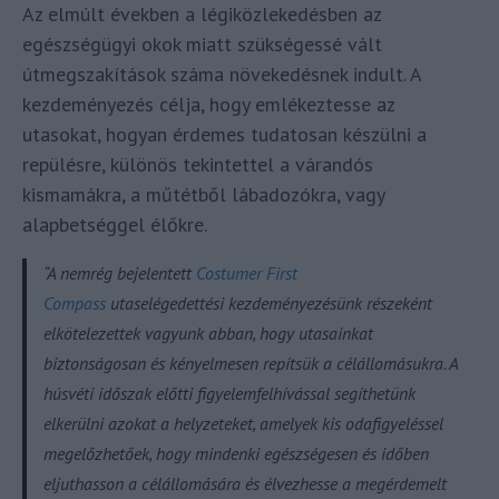
Az elmúlt években a légiközlekedésben az
egészségügyi okok miatt szükségessé vált
útmegszakítások száma növekedésnek indult. A
kezdeményezés célja, hogy emlékeztesse az
utasokat, hogyan érdemes tudatosan készülni a
repülésre, különös tekintettel a várandós
kismamákra, a műtétből lábadozókra, vagy
alapbetséggel élőkre.
“A nemrég bejelentett
Costumer First
Compass
utaselégedettési kezdeményezésünk részeként
elkötelezettek vagyunk abban, hogy utasainkat
biztonságosan és kényelmesen repítsük a célállomásukra. A
húsvéti időszak előtti figyelemfelhívással segíthetünk
elkerülni azokat a helyzeteket, amelyek kis odafigyeléssel
megelőzhetőek, hogy mindenki egészségesen és időben
eljuthasson a célállomására és élvezhesse a megérdemelt