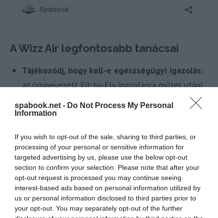
A Wizz Air legfontosabb tanácsai
Tájékozódj, hogy kell-e egészségügyi igazolás
:
az úgynevezett Fit-to-Fly igazolásra műtét utáni
lábadozás, vagy 28. héten túli terhesség esetén
spabook.net -
Do Not Process My Personal
lehet szükség
Information
Csomagolj előrelátóan
: tartsd magadnál az
If you wish to opt-out of the sale, sharing to third parties, or
alapvető fontosságú gyógyszereid, valamint az
processing of your personal or sensitive information for
targeted advertising by us, please use the below opt-out
utazáshoz szükséges dokumentumaid, és ezeket
section to confirm your selection. Please note that after your
ne a feladásra szánt poggyászba tedd
.
opt-out request is processed you may continue seeing
interest-based ads based on personal information utilized by
Tartsd be a gyógyszerek szedési rendjét
:
us or personal information disclosed to third parties prior to
szükség szerint állíts be telefonos
your opt-out. You may separately opt-out of the further