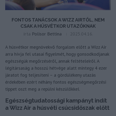
FONTOS TANÁCSOK A WIZZ AIRTŐL, NEM
CSAK A HÚSVÉTKOR UTAZÓKNAK
írta
Polisor Bettina
2025.04.16.
A húsvétkor megnövekvő forgalom előtt a Wizz Air
arra hívja fel utasai figyelmét, hogy gonsodkodjanak
egészségük megőrzéséről, annak feltételeiről. A
légitársaság a hosszú hétvége alatt mintegy 4 ezer
járatot fog teljesíteni – a gördülékeny utazás
érdekében ezért néhány fontos egészségmegőrzési
tippet oszt meg a repülni készülőkkel.
Egészségtudatossági kampányt indít
a Wizz Air a húsvéti csúcsidőszak előtt