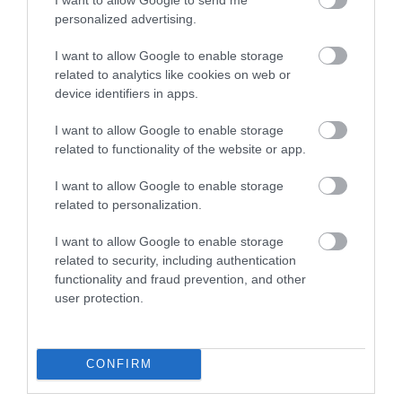
personalized advertising.
"Az ember, aki a tengert nézi, szerelemtől
I want to allow Google to enable storage
sújtott gyerek." Jean-Michel Maulpoix
related to analytics like cookies on web or
device identifiers in apps.
I want to allow Google to enable storage
related to functionality of the website or app.
KÖZÖSSÉGÜNK TÉGED IS VÁR!
I want to allow Google to enable storage
related to personalization.
I want to allow Google to enable storage
related to security, including authentication
functionality and fraud prevention, and other
NÉZZ KÖRBE TÉMÁK SZERINT!
user protection.
AIRBNB
AJÁNLÓ
AUSZTRIA
BALATON
BELFÖLDI TURIZMUS
CONFIRM
BGYH
BOOKING
BUDAPEST
BUDAPEST AIRPORT
EMIRATES
FEJLESZTÉS
FÜRDŐ
GYÓGYFÜRDŐ
HORVÁTORSZÁG
HOTEL