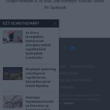
csoportunkban is. Jó utat, sok élményt! Kassay Tamás
Mr Spabook
EZT OLVASTAD MÁR?
22 óra a
levegőben,
hamarosan
átszállás nélkül
repülhetünk
Sydneyből
Londonba
Impresszum
Médiaajánlat
Cookie policy
Meglepő újdonság
Adatkezelési tájékoztató
a budapesti
repülőtéren,
Szerzői jogok, felhasználási feltételek
közvetlen járat
Hírlevél feliratkozás
indult Rijádba
@2020 - Minden jog fenntartva. A Spabook.net oldalain található tartalmak
Szárnyas
felhasználásához, újraközléséhez a szerző írásbeli hozzájárulása szükséges.
fejtámlával hódít
All Rights Reserved by
Spabook
az Emirates új
turistaosztályú