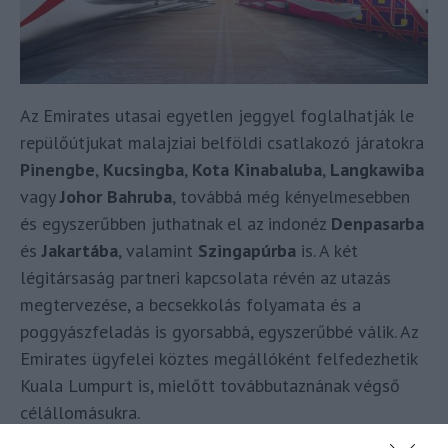
Az Emirates utasai egyetlen jeggyel foglalhatják le
repülőútjukat malajziai belföldi csatlakozó járatokra
Pinengbe
,
Kucsingba
,
Kota Kinabaluba
,
Langkawiba
vagy
Johor Bahruba
, továbbá még kényelmesebben
és egyszerűbben juthatnak el az indonéz
Denpasarba
és
Jakartába
, valamint
Szingapúrba
is. A két
légitársaság partneri kapcsolata révén az utazás
megtervezése, a becsekkolás folyamata és a
poggyászfeladás is gyorsabbá, egyszerűbbé válik. Az
Emirates ügyfelei köztes megállóként felfedezhetik
Kuala Lumpurt is, mielőtt továbbutaznának végső
célállomásukra.