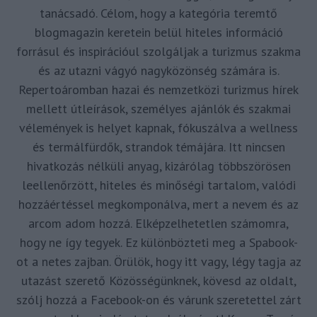
tanácsadó. Célom, hogy a kategória teremtő
blogmagazin keretein belül hiteles információ
forrásul és inspirációul szolgáljak a turizmus szakma
és az utazni vágyó nagyközönség számára is.
Repertoáromban hazai és nemzetközi turizmus hírek
mellett útleírások, személyes ajánlók és szakmai
vélemények is helyet kapnak, fókuszálva a wellness
és termálfürdők, strandok témájára. Itt nincsen
hivatkozás nélküli anyag, kizárólag többszörösen
leellenőrzött, hiteles és minőségi tartalom, valódi
hozzáértéssel megkomponálva, mert a nevem és az
arcom adom hozzá. Elképzelhetetlen számomra,
hogy ne így tegyek. Ez különbözteti meg a Spabook-
ot a netes zajban. Örülök, hogy itt vagy, légy tagja az
utazást szerető Közösségünknek, kövesd az oldalt,
szólj hozzá a Facebook-on és várunk szeretettel zárt