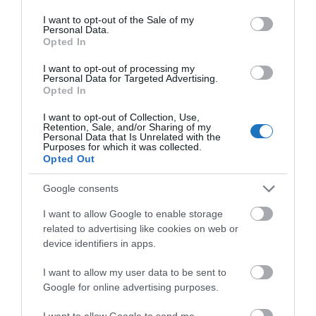
use your data for below specified purposes in below Google
codeshare, 11 intermodális és 118 interline partnere
consent section.
I want to opt-out of the Sale of my
van, köztük a jakartai székhelyű Lion Air Group és
Personal Data.
Opted In
leányvállalatai, a Batik Air Indonesia és a Batik Air
Malaysia.
I want to opt-out of processing my
Personal Data for Targeted Advertising.
Opted In
Megosztás
I want to opt-out of Collection, Use,
Retention, Sale, and/or Sharing of my
Personal Data that Is Unrelated with the
Kérem nap végén az aznapi friss cikkeket!
Purposes for which it was collected.
Opted Out
Google consents
EMIRATES
HÍREK
LÉGIKÖZLEKEDÉS
I want to allow Google to enable storage
related to advertising like cookies on web or
device identifiers in apps.
I want to allow my user data to be sent to
Google for online advertising purposes.
HETI BÖLCSESSÉG
I want to allow Google to send me