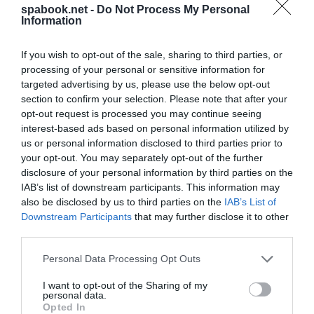
„Malajzia a távol-keleti hálózatunk fontos piaca, és nagy
spabook.net -
Do Not Process My Personal
Information
örömünkre szolgál, hogy új és izgalmas úti célok tekintetében
ügyfeleink számára jobb összeköttetést és több lehetőséget
If you wish to opt-out of the sale, sharing to third parties, or
tudunk kínálni. Ezzel a partnerséggel tovább bővítjük a
processing of your personal or sensitive information for
világszerte több mint 1490 városra kiterjedő hálózatunkat.
targeted advertising by us, please use the below opt-out
section to confirm your selection. Please note that after your
Bízunk benne, hogy partnerünkkel, a Batik Airrel kötött szoros
opt-out request is processed you may continue seeing
együttműködésünknek köszönhetően még nagyobb választási
interest-based ads based on personal information utilized by
lehetőséget és könnyebben elérhető élményeket kínálhatunk
us or personal information disclosed to third parties prior to
az utasoknak”
– mondta
Orhan Abbas
, az Emirates távol-
your opt-out. You may separately opt-out of the further
disclosure of your personal information by third parties on the
keleti kereskedelmi műveletekért felelős alelnöke.
IAB’s list of downstream participants. This information may
also be disclosed by us to third parties on the
IAB’s List of
Az új útvonalakon közlekedő járatokra november 1-
Downstream Participants
that may further disclose it to other
től lehet jegyet foglalni az
emirates.com
oldalon
third parties.
vagy az utazási irodákban. Az Emirates 1996 óta
Please note that this website/app uses one or more Google
Personal Data Processing Opt Outs
repül Malajziába, és jelenleg heti 21 járatot
services and may gather and store information including but
üzemeltet Kuala Lumpurba Boeing 777-es és Airbus
not limited to your visit or usage behaviour. You may click to
I want to opt-out of the Sharing of my
personal data.
grant or deny consent to Google and its third-party tags to
A380-as repülőgépekkel. A légitársaságnak 30
Opted In