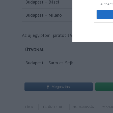
Budapest – Bázel
authenti
Budapest – Milánó
Az új egyiptomi járatot 19490 forintos legjobb 
ÚTVONAL​
Budapest – Sarm es-Sejk
Megosztás
HÍREK
LÉGIKÖZLEKEDÉS
MAGYARORSZÁG
WIZZAIR