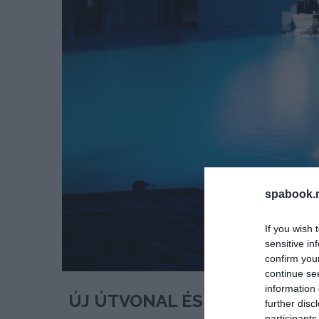
spabook.n
If you wish 
sensitive in
confirm you
continue se
information 
ÚJ ÚTVONAL ÉS BŐVÍTETT J
further disc
participants