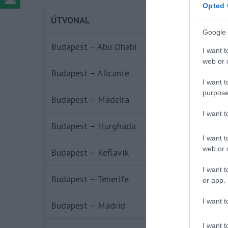
Opted 
ÚTVONAL​
Google 
Budapest – Abu Dhabi
I want t
web or d
Budapest – Alicante
I want t
purpose
Budapest – Madeira
I want 
Budapest – Hurghada
I want t
web or d
Budapest – Keflavík
I want t
Budapest – Tenerife
or app.
I want t
Budapest – Madrid
I want t