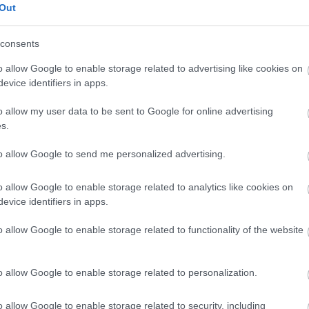
Out
JÁRATSŰRŰSÉG
consents
3x –> 6x​
o allow Google to enable storage related to advertising like cookies on
evice identifiers in apps.
2x –> 3x​
o allow my user data to be sent to Google for online advertising
s.
2x –> 3x​
to allow Google to send me personalized advertising.
2x –> 3x​
o allow Google to enable storage related to analytics like cookies on
evice identifiers in apps.
2x –> 3x​
o allow Google to enable storage related to functionality of the website
4x –> 5x​
o allow Google to enable storage related to personalization.
4x –> 5x​
o allow Google to enable storage related to security, including