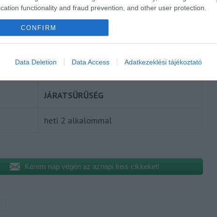
5x –> 7x​
cation functionality and fraud prevention, and other user protection.
10 –> 11x​
CONFIRM
Data Deletion
Data Access
Adatkezeklési tájékoztató
elérhető jegyárral indítja el a Wizz Air október 6-án.
JÁRATSŰRŰSÉG​
heti 2 alkalommal​
Kérem nap végén az aznapi friss cikkeket!