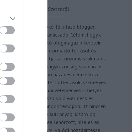
A Szerzőről
Turisztikai szakértő, utazó blogger,
vendégélmény tanácsadó. Célom, hogy a
kategória teremtő blogmagazin keretein
belül hiteles információ forrásul és
inspirációul szolgáljak a turizmus szakma és
az utazni vágyó nagyközönség számára is.
Repertoáromban hazai és nemzetközi
turizmus hírek mellett útleírások, személyes
ajánlók és szakmai vélemények is helyet
kapnak, fókuszálva a wellness és
termálfürdők, strandok témájára. Itt nincsen
hivatkozás nélküli anyag, kizárólag
többszörösen leellenőrzött, hiteles és
minőségi tartalom, valódi hozzáértéssel