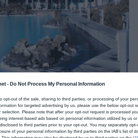
et -
Do Not Process My Personal Information
to opt-out of the sale, sharing to third parties, or processing of your per
formation for targeted advertising by us, please use the below opt-out s
r selection. Please note that after your opt-out request is processed y
eing interest-based ads based on personal information utilized by us or
disclosed to third parties prior to your opt-out. You may separately opt-
ÁRATOK BUDAPESTRŐL OKTÓBER 6-
losure of your personal information by third parties on the IAB’s list of
. This information may also be disclosed by us to third parties on the
IA