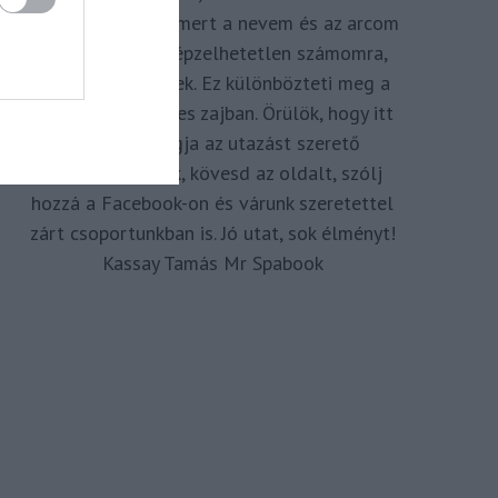
megkomponálva, mert a nevem és az arcom
adom hozzá. Elképzelhetetlen számomra,
hogy ne így tegyek. Ez különbözteti meg a
Spabook-ot a netes zajban. Örülök, hogy itt
vagy, légy tagja az utazást szerető
Közösségünknek, kövesd az oldalt, szólj
hozzá a Facebook-on és várunk szeretettel
zárt csoportunkban is. Jó utat, sok élményt!
Kassay Tamás Mr Spabook