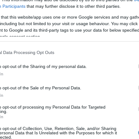
WIZZ AIR-NÉL
Participants
that may further disclose it to other third parties.
Tamás
2023.09.13.
 that this website/app uses one or more Google services and may gath
including but not limited to your visit or usage behaviour. You may click 
y a megnövekedett kereslet miatt újabb 9 népszerű
 to Google and its third-party tags to use your data for below specifi
át Budapestről.
ogle consent section.
ros,
Sarm es-Sejk
is közvetlenül elérhető lesz
l Data Processing Opt Outs
o opt-out of the Sharing of my personal data.
s
Tenerife
mellett
Alicante
,
Madrid
és
Milánó
is
In
l. A nagy érdeklődésre tekintettel szintén bővítik a
o opt-out of the Sale of my Personal Data.
In
lenleg 20 százalékos kedvezménnyel foglalhatók a
to opt-out of processing my Personal Data for Targeted
áratok és az új útvonal október 6-i indulással
ing.
In
o opt-out of Collection, Use, Retention, Sale, and/or Sharing
 2023 október 6-tól
ersonal Data that Is Unrelated with the Purposes for which it
lected.