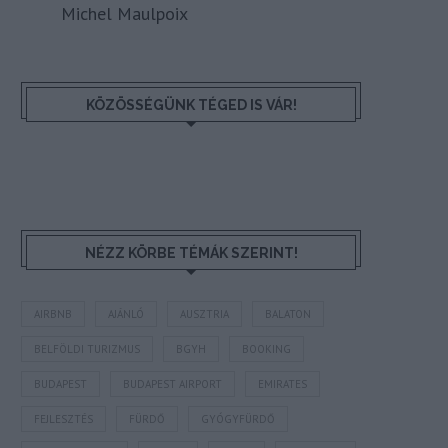
Michel Maulpoix
KÖZÖSSÉGÜNK TÉGED IS VÁR!
NÉZZ KÖRBE TÉMÁK SZERINT!
AIRBNB
AJÁNLÓ
AUSZTRIA
BALATON
BELFÖLDI TURIZMUS
BGYH
BOOKING
BUDAPEST
BUDAPEST AIRPORT
EMIRATES
FEJLESZTÉS
FÜRDŐ
GYÓGYFÜRDŐ