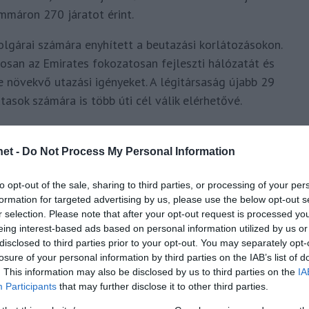
immáron 270 járatot érint.
lgárai számára enyhített a beutazási korlátozásokon.
osan az Emirates fokozatosan fejleszti hálózatát és
re növekvő utazási igényeket. A légitársaság újabb 29
tasok számára is több úti cél válik elérhetővé.
rítéssel és a kapacitás növelésével is finomhangolja
kozik a nemzetközi szabadidős és üzleti utazásokra.
et -
Do Not Process My Personal Information
 úti célt szolgál ki, ami a légitársaság
to opt-out of the sale, sharing to third parties, or processing of your per
90 százalékát teszi ki.
formation for targeted advertising by us, please use the below opt-out s
r selection. Please note that after your opt-out request is processed y
nek köszönhetően elsősorban a nagy-britanniai és az
eing interest-based ads based on personal information utilized by us or
disclosed to third parties prior to your opt-out. You may separately opt-
ült Államok meglévő 12 úti célja és heti 70 járata
losure of your personal information by third parties on the IAB’s list of
San Franciscóval bővül.
. This information may also be disclosed by us to third parties on the
IA
Participants
that may further disclose it to other third parties.
ei