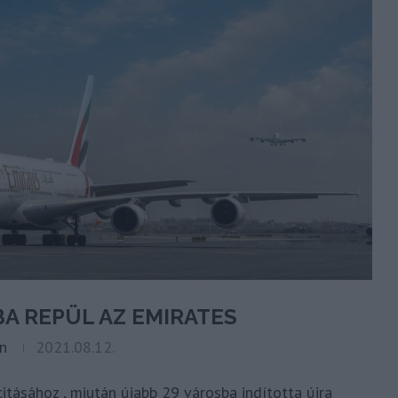
BA REPÜL AZ EMIRATES
n
2021.08.12.
citásához , miután újabb 29 városba indította újra