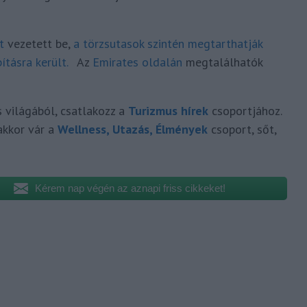
t
vezetett be,
a törzsutasok szintén megtarthatják
ításra került.
Az
Emirates oldalán
megtalálhatók
s világából, csatlakozz a
Turizmus hírek
csoportjához.
akkor vár a
Wellness, Utazás, Élmények
csoport, sőt,
Kérem nap végén az aznapi friss cikkeket!