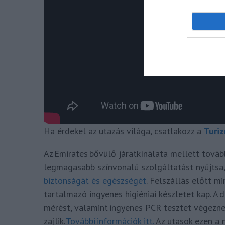
Ha érdekel az utazás világa, csatlakozz a
Turiz
Az Emirates bővülő járatkínálata mellett tová
legmagasabb színvonalú szolgáltatást nyújtsa
biztonságát és egészségét
. Felszállás előtt m
tartalmazó ingyenes higiéniai készletet kap. A 
mérést, valamint ingyenes PCR tesztet végeznek
zajlik.
További információk itt.
Az utasok ezen a n