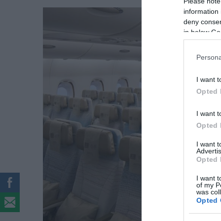
Please note
information 
deny consent
in below Go
Persona
I want t
Opted 
I want t
Opted 
I want 
Advertis
Opted 
I want t
of my P
was col
Opted 