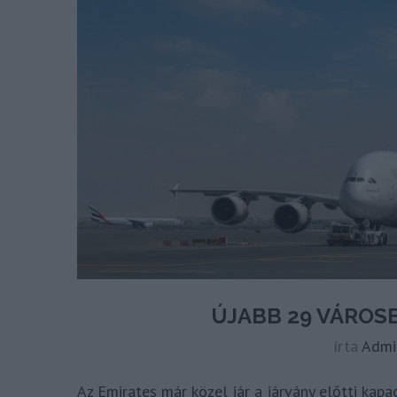
ÚJABB 29 VÁROS
írta
Admi
Az Emirates már közel jár a járvány előtti kapa