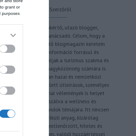
er and store
to grant or
A Szerzőről
ed purposes
Turisztikai szakértő, utazó blogger,
vendégélmény tanácsadó. Célom, hogy a
kategória teremtő blogmagazin keretein
belül hiteles információ forrásul és
inspirációul szolgáljak a turizmus szakma és
az utazni vágyó nagyközönség számára is.
Repertoáromban hazai és nemzetközi
turizmus hírek mellett útleírások, személyes
ajánlók és szakmai vélemények is helyet
kapnak, fókuszálva a wellness és
termálfürdők, strandok témájára. Itt nincsen
hivatkozás nélküli anyag, kizárólag
többszörösen leellenőrzött, hiteles és
minőségi tartalom, valódi hozzáértéssel