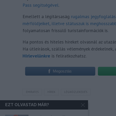
Pass segítségével
.
Emellett a légitársaság
rugalmas jegyfoglalás
mérföldjeiket, illetve státuszuk is meghosszabb
folyamatosan frissülő turistainformációk is
.
Ha pontos és hiteles híreket olvasnál az utazá
Ha útleírások, szállás vélemények érdekelnek, 
Hírlevelünkre
is feliratkozhatsz.
Megosztás
EMIRATES
HÍREK
LÉGIKÖZLEKEDÉS
EZT OLVASTAD MÁR?