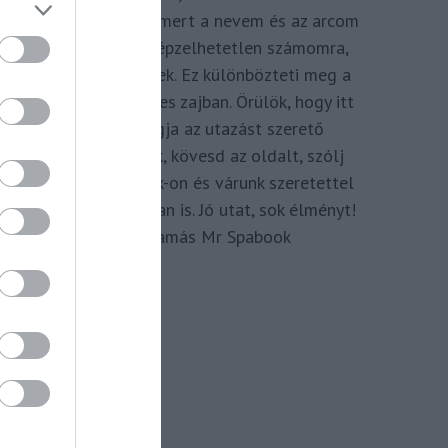
megkomponálva, mert a nevem és az arcom
adom hozzá. Elképzelhetetlen számomra,
hogy ne így tegyek. Ez különbözteti meg a
Spabook-ot a netes zajban. Örülök, hogy itt
vagy, légy tagja az utazást szerető
Közösségünknek, kövesd az oldalt, szólj
hozzá a Facebook-on és várunk szeretettel
zárt csoportunkban is. Jó utat, sok élményt!
Kassay Tamás Mr Spabook