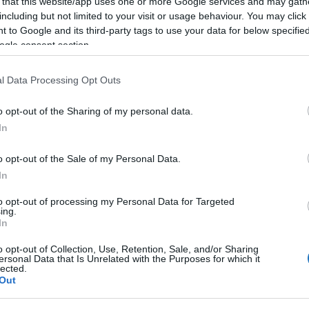
 that this website/app uses one or more Google services and may gath
including but not limited to your visit or usage behaviour. You may click 
 to Google and its third-party tags to use your data for below specifi
ogle consent section.
l Data Processing Opt Outs
o opt-out of the Sharing of my personal data.
In
o opt-out of the Sale of my Personal Data.
In
to opt-out of processing my Personal Data for Targeted
ing.
In
o opt-out of Collection, Use, Retention, Sale, and/or Sharing
ersonal Data that Is Unrelated with the Purposes for which it
lected.
Out