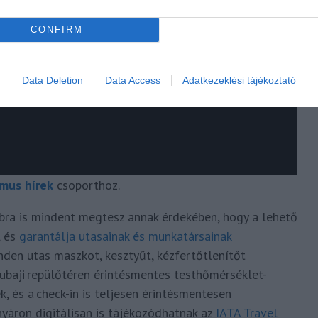
CONFIRM
Data Deletion
Data Access
Adatkezeklési tájékoztató
mus hírek
csoporthoz.
bbra is mindent megtesz annak érdekében, hogy a lehető
, és
garantálja utasainak és munkatársainak
inden utas maszkot, kesztyűt, kézfertőtlenítőt
dubaji repülőtéren érintésmentes testhőmérséklet-
, és a check-in is teljesen érintésmentesen
yáron digitálisan is tájékozódhatnak az
IATA Travel