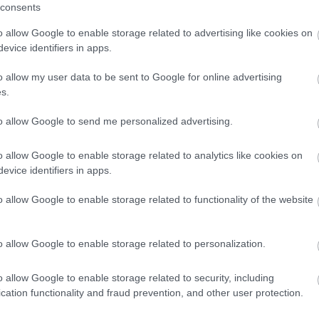
consents
mus hírek
csoporthoz.
o allow Google to enable storage related to advertising like cookies on
ytól és az úti céltól függetlenül több esetre – köztük
evice identifiers in apps.
ásköltségekre – kiterjedő ingyenes utasbiztosítást
o allow my user data to be sent to Google for online advertising
em kell semmilyen kérvényt kitölteni, mert a foglalás
s.
a biztosítás, ami az első utazás napjától számítva 31
ekben többek között félmillió dollárig (kb. 150 millió
to allow Google to send me personalized advertising.
500 dollárig (2,2 millió forintig) fizet kártérítést a
o allow Google to enable storage related to analytics like cookies on
biztosítás részletes kondíciói itt olvashatók. el
evice identifiers in apps.
o allow Google to enable storage related to functionality of the website
o allow Google to enable storage related to personalization.
o allow Google to enable storage related to security, including
cation functionality and fraud prevention, and other user protection.