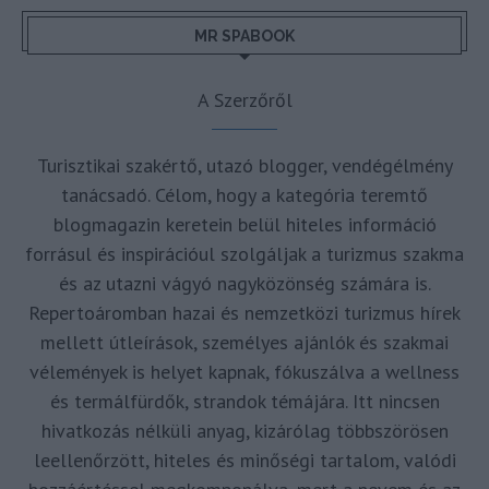
MR SPABOOK
A Szerzőről
Turisztikai szakértő, utazó blogger, vendégélmény
tanácsadó. Célom, hogy a kategória teremtő
blogmagazin keretein belül hiteles információ
forrásul és inspirációul szolgáljak a turizmus szakma
és az utazni vágyó nagyközönség számára is.
Repertoáromban hazai és nemzetközi turizmus hírek
mellett útleírások, személyes ajánlók és szakmai
vélemények is helyet kapnak, fókuszálva a wellness
és termálfürdők, strandok témájára. Itt nincsen
hivatkozás nélküli anyag, kizárólag többszörösen
leellenőrzött, hiteles és minőségi tartalom, valódi