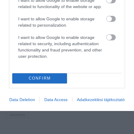
I want to allow Google to enable storage
related to functionality of the website or app.
NÉZZ KÖRBE TÉMÁK SZERINT!
I want to allow Google to enable storage
related to personalization.
AIRBNB
AJÁNLÓ
AUSZTRIA
BALATON
BELFÖLDI TURIZMUS
BGYH
BOOKING
BUDAPEST
BUDAPEST AIRPORT
EMIRATES
I want to allow Google to enable storage
related to security, including authentication
FEJLESZTÉS
FÜRDŐ
GYÓGYFÜRDŐ
HORVÁTORSZÁG
HOTEL
functionality and fraud prevention, and other
user protection.
HÍREK
KARANTÉN
KORONAVÍRUS
KÍNA
LÉGIKÖZLEKEDÉS
MAGYARORSZÁG
MAGYARUL
MISKOLC
MTÜ
MÁLTA
OLASZORSZÁG
PROGRAMAJÁNLÓ
REPÜLŐ
REPÜLŐJÁRAT
CONFIRM
REPÜLŐTÉR
RYANAIR
STATISZTIKA
STRAND
SZAKMAI CIKKEK
SZPONZOR
SZÁLLODA
TERMÁL
TURIZMUS
UTAZÁS
Data Deletion
Data Access
Adatkezeklési tájékoztató
VAKCINAÚTLEVÉL
VIDEÓ
VÉLEMÉNY
WELLNESS
WIZZAIR
ÚJRANYITÁS