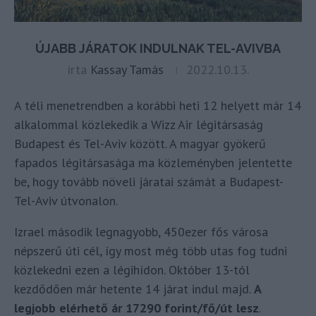
ÚJABB JÁRATOK INDULNAK TEL-AVIVBA
írta
Kassay Tamás
2022.10.13.
A téli menetrendben a korábbi heti 12 helyett már 14
alkalommal közlekedik a Wizz Air légitársaság
Budapest és Tel-Aviv között. A magyar gyökerű
fapados légitársasága ma közleményben jelentette
be, hogy tovább növeli járatai számát a Budapest-
Tel-Aviv útvonalon.
Izrael második legnagyobb, 450ezer fős városa
népszerű úti cél, így most még több utas fog tudni
közlekedni ezen a légihídon. Október 13-tól
kezdődően már hetente 14 járat indul majd.
A
legjobb elérhető ár 17290 forint/fő/út lesz
.