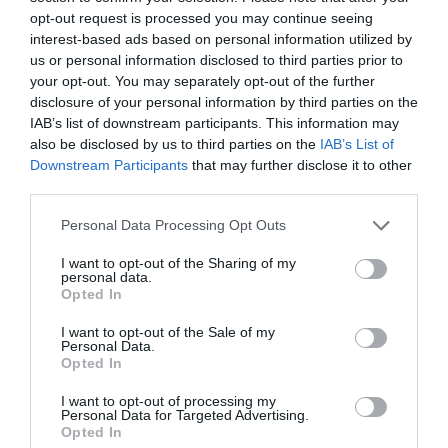
opt-out request is processed you may continue seeing
Budapest – Tel-
2022.
interest-based ads based on personal information utilized by
minden nap
us or personal information disclosed to third parties prior to
Aviv
október 13.
your opt-out. You may separately opt-out of the further
disclosure of your personal information by third parties on the
IAB’s list of downstream participants. This information may
A
Wizz Air
jelenleg 170 db Airbus A320ceo, A321ceo,
also be disclosed by us to third parties on the
IAB’s List of
Downstream Participants
that may further disclose it to other
A320neo és A321neo típusú repülőgépből álló
third parties.
flottát üzemeltet, amelynek átlagéletkora kevesebb
Please note that this website/app uses one or more Google
mint 5 év. A légitársaság repülőgépeinek a száma
Personal Data Processing Opt Outs
services and may gather and store information including but
2030-ra várhatóan el fogja érni az 500 darabot.
not limited to your visit or usage behaviour. You may click to
I want to opt-out of the Sharing of my
personal data.
grant or deny consent to Google and its third-party tags to
Opted In
use your data for below specified purposes in below Google
Megosztás
consent section.
I want to opt-out of the Sale of my
Personal Data.
Kérem nap végén az aznapi friss cikkeket!
Opted In
I want to opt-out of processing my
Personal Data for Targeted Advertising.
Opted In
HÍREK
IZRAEL
MAGYARORSZÁG
WIZZAIR