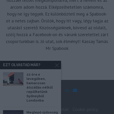
hozzáértéssel megkomponálva, mert a nevem és az
arcom adom hozzá. Elképzelhetetlen számomra,
hogy ne így tegyek. Ez különbözteti meg a Spabook-
ot a netes zajban. Örülök, hogy itt vagy, légy tagja az
utazást szerető Közösségünknek, kövesd az oldalt,
szólj hozzá a Facebook-on és várunk szeretettel zárt
csoportunkban is. Jó utat, sok élményt! Kassay Tamás
Mr Spabook
EZT OLVASTAD MÁR?
22 óra a
levegőben,
hamarosan
átszállás nélkül
repülhetünk
Sydneyből
Londonba
Impresszum
Médiaajánlat
Cookie policy
Meglepő újdonság