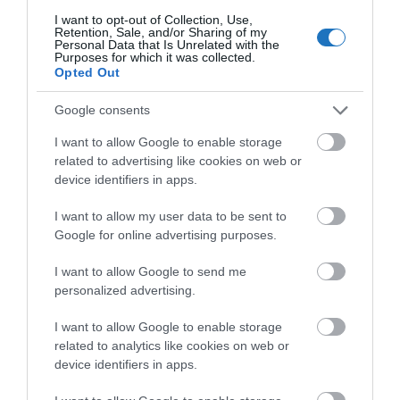
I want to opt-out of Collection, Use,
Retention, Sale, and/or Sharing of my
Personal Data that Is Unrelated with the
Purposes for which it was collected.
Opted Out
Google consents
HETI BÖLCSESSÉG
I want to allow Google to enable storage
related to advertising like cookies on web or
device identifiers in apps.
"Az ember, aki a tengert nézi, szerelemtől
sújtott gyerek." Jean-Michel Maulpoix
I want to allow my user data to be sent to
Google for online advertising purposes.
I want to allow Google to send me
personalized advertising.
KÖZÖSSÉGÜNK TÉGED IS VÁR!
I want to allow Google to enable storage
related to analytics like cookies on web or
device identifiers in apps.