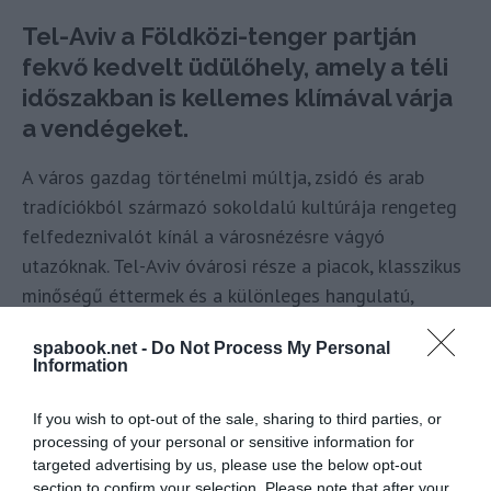
Tel-Aviv a Földközi-tenger partján
fekvő kedvelt üdülőhely, amely a téli
időszakban is kellemes klímával várja
a vendégeket.
A város gazdag történelmi múltja, zsidó és arab
tradíciókból származó sokoldalú kultúrája rengeteg
felfedeznivalót kínál a városnézésre vágyó
utazóknak. Tel-Aviv óvárosi része a piacok, klasszikus
minőségű éttermek és a különleges hangulatú,
muzeális értékű épületek szerelmesei számára
spabook.net -
Do Not Process My Personal
kihagyhatatlan; míg a pihenésre vágyók a festői
Information
tengerparti sétányon töltődhetnek fel.
If you wish to opt-out of the sale, sharing to third parties, or
processing of your personal or sensitive information for
Indulás
Útvonal
Járatsűrűség
targeted advertising by us, please use the below opt-out
dátuma
section to confirm your selection. Please note that after your