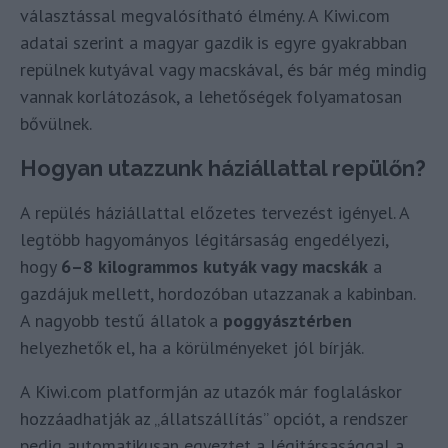
választással megvalósítható élmény. A Kiwi.com
adatai szerint a magyar gazdik is egyre gyakrabban
repülnek kutyával vagy macskával, és bár még mindig
vannak korlátozások, a lehetőségek folyamatosan
bővülnek.
Hogyan utazzunk háziállattal repülőn?
A repülés háziállattal előzetes tervezést igényel. A
legtöbb hagyományos légitársaság engedélyezi,
hogy
6–8 kilogrammos kutyák vagy macskák
a
gazdájuk mellett, hordozóban utazzanak a kabinban.
A nagyobb testű állatok a
poggyásztérben
helyezhetők el, ha a körülményeket jól bírják.
A Kiwi.com platformján az utazók már foglaláskor
hozzáadhatják az „állatszállítás” opciót, a rendszer
pedig automatikusan egyeztet a légitársasággal a