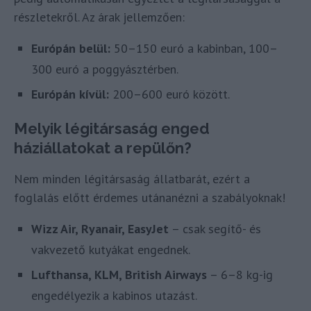
részletekről. Az árak jellemzően:
Európán belül:
50–150 euró a kabinban, 100–
300 euró a poggyásztérben.
Európán kívül:
200–600 euró között.
Melyik légitársaság enged
háziállatokat a repülőn?
Nem minden légitársaság állatbarát, ezért a
foglalás előtt érdemes utánanézni a szabályoknak!
Wizz Air, Ryanair, EasyJet
– csak segítő- és
vakvezető kutyákat engednek.
Lufthansa, KLM, British Airways
– 6–8 kg-ig
engedélyezik a kabinos utazást.