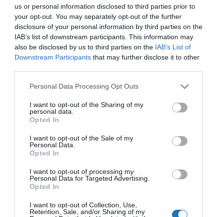
Bizonyos országok, például az Egyesült Királyság
us or personal information disclosed to third parties prior to
vagy Norvégia, karantént vagy további oltásokat is
your opt-out. You may separately opt-out of the further
disclosure of your personal information by third parties on the
előírhatnak. Az aktuális szabályokat mindig az adott
IAB’s list of downstream participants. This information may
ország nagykövetségének weboldalán érdemes
also be disclosed by us to third parties on the
IAB’s List of
ellenőrizni.
Downstream Participants
that may further disclose it to other
third parties.
Tippek a stresszmentes repüléshez
Please note that this website/app uses one or more Google
Personal Data Processing Opt Outs
háziállattal
services and may gather and store information including but
not limited to your visit or usage behaviour. You may click to
I want to opt-out of the Sharing of my
Utazás előtt szoktasd hozzá a hordozóhoz.
personal data.
grant or deny consent to Google and its third-party tags to
Opted In
Válassz IATA-szabványnak megfelelő
use your data for below specified purposes in below Google
szállítóboxot.
consent section.
I want to opt-out of the Sale of my
Personal Data.
Kerüld a hosszú átszállásokat és a forró
Opted In
időszakokat.
I want to opt-out of processing my
A rövid orrú fajták (mopsz, bulldog) inkább
Personal Data for Targeted Advertising.
Opted In
kabinban repüljenek.
Kössetek állatbarát utasbiztosítást, ami fedezheti
I want to opt-out of Collection, Use,
Retention, Sale, and/or Sharing of my