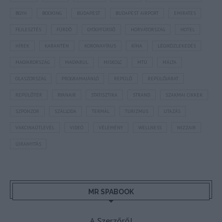
BGYH
BOOKING
BUDAPEST
BUDAPEST AIRPORT
EMIRATES
FEJLESZTÉS
FÜRDŐ
GYÓGYFÜRDŐ
HORVÁTORSZÁG
HOTEL
HÍREK
KARANTÉN
KORONAVÍRUS
KÍNA
LÉGIKÖZLEKEDÉS
MAGYARORSZÁG
MAGYARUL
MISKOLC
MTÜ
MÁLTA
OLASZORSZÁG
PROGRAMAJÁNLÓ
REPÜLŐ
REPÜLŐJÁRAT
REPÜLŐTÉR
RYANAIR
STATISZTIKA
STRAND
SZAKMAI CIKKEK
SZPONZOR
SZÁLLODA
TERMÁL
TURIZMUS
UTAZÁS
VAKCINAÚTLEVÉL
VIDEÓ
VÉLEMÉNY
WELLNESS
WIZZAIR
ÚJRANYITÁS
MR SPABOOK
A Szerzőről