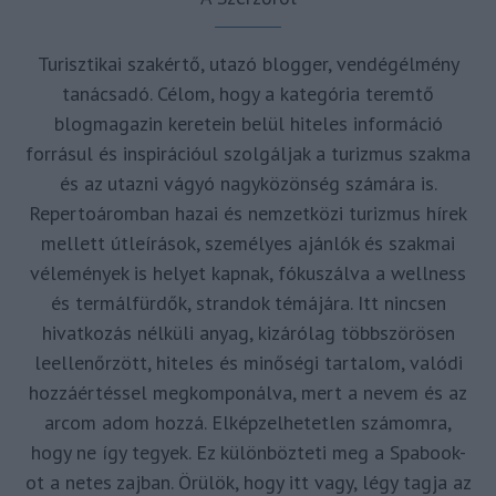
Turisztikai szakértő, utazó blogger, vendégélmény
tanácsadó. Célom, hogy a kategória teremtő
blogmagazin keretein belül hiteles információ
forrásul és inspirációul szolgáljak a turizmus szakma
és az utazni vágyó nagyközönség számára is.
Repertoáromban hazai és nemzetközi turizmus hírek
mellett útleírások, személyes ajánlók és szakmai
vélemények is helyet kapnak, fókuszálva a wellness
és termálfürdők, strandok témájára. Itt nincsen
hivatkozás nélküli anyag, kizárólag többszörösen
leellenőrzött, hiteles és minőségi tartalom, valódi
hozzáértéssel megkomponálva, mert a nevem és az
arcom adom hozzá. Elképzelhetetlen számomra,
hogy ne így tegyek. Ez különbözteti meg a Spabook-
ot a netes zajban. Örülök, hogy itt vagy, légy tagja az