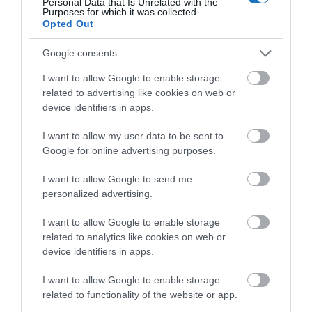
a sürgősségi állatorvosi ellátást is.
Personal Data that Is Unrelated with the
Purposes for which it was collected.
Opted Out
Google consents
Keress rá, hova mennyi most a
I want to allow Google to enable storage
repjegy, vannak jó akciók!
related to advertising like cookies on web or
device identifiers in apps.
I want to allow my user data to be sent to
Google for online advertising purposes.
Együtt repülni kedvenceddel – élmény,
ami közelebb hoz
I want to allow Google to send me
personalized advertising.
A repülés háziállattal nem mindennapi kaland.
I want to allow Google to enable storage
Türelem, tervezés és felelősség kell hozzá, de a
related to analytics like cookies on web or
közös élmény minden fáradságot megér.
device identifiers in apps.
„
A háziállattal való repülés stresszes lehet, ha az utas nem
I want to allow Google to enable storage
ismeri előre a szabályokat. Mi azért dolgozunk, hogy ez az
related to functionality of the website or app.