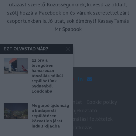
utazást szerető Közösségünknek, kövesd az oldalt,
szólj hozzá a Facebook-on és várunk szeretettel zárt
csoportunkban is. Jó utat, sok élményt! Kassay Tamás
Mr Spabook
EZT OLVASTAD MÁR?
22 óra a
levegőben,
hamarosan
átszállás nélkül
repülhetünk
Sydneyből
Londonba
Impresszum
Médiaajánlat
Cookie policy
Meglepő újdonság
Adatkezelési tájékoztató
a budapesti
repülőtéren,
Szerzői jogok, felhasználási feltételek
közvetlen járat
indult Rijádba
Hírlevél feliratkozás