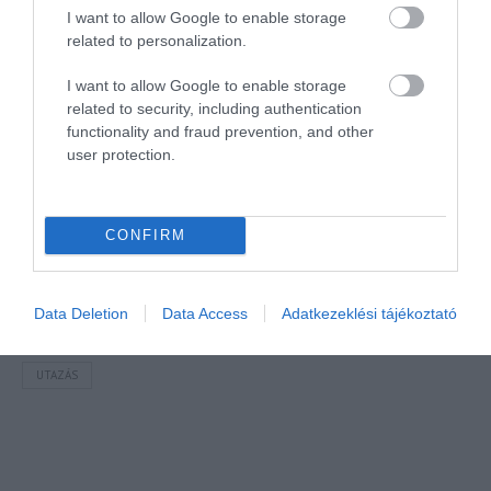
élmény egyszerű és átlátható legyen – így a gazdi és
I want to allow Google to enable storage
kedvence együtt élvezheti az utazást.
”
related to personalization.
– mondta
Daniela Chovancová
, a Kiwi.com
I want to allow Google to enable storage
sajtókapcsolati menedzsere.
related to security, including authentication
functionality and fraud prevention, and other
user protection.
Megosztás
Kérem nap végén az aznapi friss cikkeket!
CONFIRM
HÁZIÁLLAT
HÍREK
MAGYARORSZÁG
REPJEGY
Data Deletion
Data Access
Adatkezeklési tájékoztató
REPÜLŐJEGY
SZABÁLY
SZABÁLYOZÁS
SZABÁLYZAT
UTAZÁS