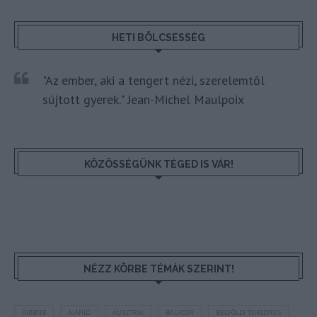
HETI BÖLCSESSÉG
"Az ember, aki a tengert nézi, szerelemtől
sújtott gyerek." Jean-Michel Maulpoix
KÖZÖSSÉGÜNK TÉGED IS VÁR!
NÉZZ KÖRBE TÉMÁK SZERINT!
AIRBNB
AJÁNLÓ
AUSZTRIA
BALATON
BELFÖLDI TURIZMUS