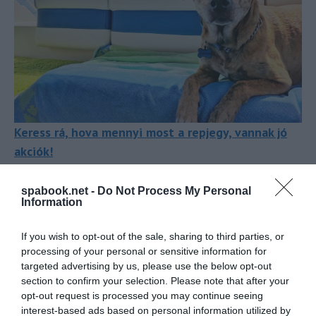
Keress rá, hova mennyi most a repjegy, vannak jó
akciók!
A nemzetközi utazás háziállattal szabályozott, ezért
spabook.net -
Do Not Process My Personal
fontos, hogy minden papír rendben legyen:
Information
EU-s kisállatútlevél
If you wish to opt-out of the sale, sharing to third parties, or
processing of your personal or sensitive information for
Mikrochip és veszettség elleni oltás
targeted advertising by us, please use the below opt-out
section to confirm your selection. Please note that after your
Friss állatorvosi igazolás
opt-out request is processed you may continue seeing
interest-based ads based on personal information utilized by