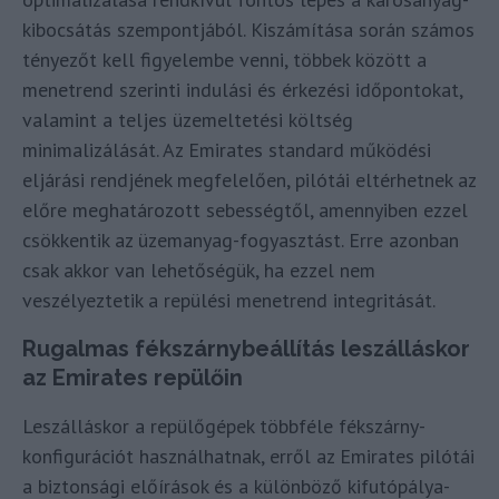
kibocsátás szempontjából. Kiszámítása során számos
tényezőt kell figyelembe venni, többek között a
menetrend szerinti indulási és érkezési időpontokat,
valamint a teljes üzemeltetési költség
minimalizálását. Az Emirates standard működési
eljárási rendjének megfelelően, pilótái eltérhetnek az
előre meghatározott sebességtől, amennyiben ezzel
csökkentik az üzemanyag-fogyasztást. Erre azonban
csak akkor van lehetőségük, ha ezzel nem
veszélyeztetik a repülési menetrend integritását.
Rugalmas fékszárnybeállítás leszálláskor
az Emirates repülőin
Leszálláskor a repülőgépek többféle fékszárny-
konfigurációt használhatnak, erről az Emirates pilótái
a biztonsági előírások és a különböző kifutópálya-