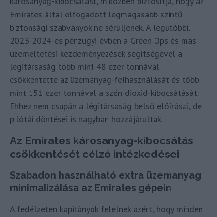
károsanyag-kibocsátást, miközben biztosítja, hogy az
Emirates által elfogadott legmagasabb szintű
biztonsági szabványok ne sérüljenek. A legutóbbi,
2023-2024-es pénzügyi évben a Green Ops és más
üzemeltetési kezdeményezések segítségével a
légitársaság több mint 48 ezer tonnával
csökkentette az üzemanyag-felhasználását és több
mint 151 ezer tonnával a szén-dioxid-kibocsátását.
Ehhez nem csupán a légitársaság belső előírásai, de
pilótái döntései is nagyban hozzájárultak.
Az Emirates károsanyag-kibocsátás
csökkentését célzó intézkedései
Szabadon használható extra üzemanyag
minimalizálása az Emirates gépein
A fedélzeten kapitányok felelnek azért, hogy minden