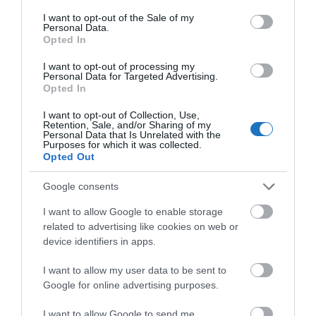
consent section.
légiforgalmi irányítással és más iparági szervekkel
I want to opt-out of the Sale of my
Personal Data.
együttműködve dolgozik azon, hogy optimalizálja a
Opted In
városok közti útvonalakat. A rövidebb repülési időn
I want to opt-out of processing my
túl, ennek köszönhetően az Emirates kevesebb
Personal Data for Targeted Advertising.
Opted In
üzemanyagot szállít, valamint használ fel, ami
alacsonyabb károsanyag-kibocsátást eredményez.
I want to opt-out of Collection, Use,
Retention, Sale, and/or Sharing of my
Personal Data that Is Unrelated with the
Technológia és innováció – Emirates
Purposes for which it was collected.
Opted Out
FlightPulse
Google consents
Az Emirates valamennyi pilótája számára elérhetővé
tette a GE Digital Aviation Services-szel közösen
I want to allow Google to enable storage
related to advertising like cookies on web or
kifejlesztett FlightPulse modult. Az átfogó
device identifiers in apps.
adatelemző eszköz az egyes járatok biztonságára és
üzemanyag-hatékonyságára vonatkozó üzemeltetési
I want to allow my user data to be sent to
Google for online advertising purposes.
adatok és elemzések kulcsfontosságú elemeit
tartalmazza. Bevezetésével nagyban javult a
I want to allow Google to send me