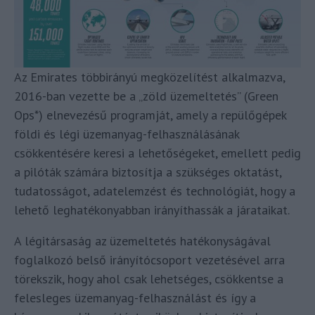
Az Emirates többirányú megközelítést alkalmazva,
2016-ban vezette be a „zöld üzemeltetés” (Green
Ops*) elnevezésű programját, amely a repülőgépek
földi és légi üzemanyag-felhasználásának
csökkentésére keresi a lehetőségeket, emellett pedig
a pilóták számára biztosítja a szükséges oktatást,
tudatosságot, adatelemzést és technológiát, hogy a
lehető leghatékonyabban irányíthassák a járataikat.
A légitársaság az üzemeltetés hatékonyságával
foglalkozó belső irányítócsoport vezetésével arra
törekszik, hogy ahol csak lehetséges, csökkentse a
felesleges üzemanyag-felhasználást és így a