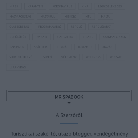
HÍREK
KARANTÉN
KORONAVÍRUS
KÍNA
LÉGIKÖZLEKEDÉS
MAGYARORSZÁG
MAGYARUL
MISKOLC
MTÜ
MÁLTA
OLASZORSZÁG
PROGRAMAJÁNLÓ
REPÜLŐ
REPÜLŐJÁRAT
REPÜLŐTÉR
RYANAIR
STATISZTIKA
STRAND
SZAKMAI CIKKEK
SZPONZOR
SZÁLLODA
TERMÁL
TURIZMUS
UTAZÁS
VAKCINAÚTLEVÉL
VIDEÓ
VÉLEMÉNY
WELLNESS
WIZZAIR
ÚJRANYITÁS
MR SPABOOK
A Szerzőről
Turisztikai szakértő, utazó blogger, vendégélmény