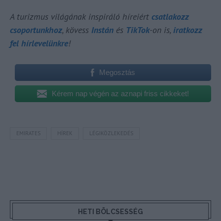
A turizmus világának inspiráló híreiért
csatlakozz
csoportunkhoz
, kövess
Instán
és
TikTok
-on is,
iratkozz
fel hírlevelünkre
!
Megosztás
Kérem nap végén az aznapi friss cikkeket!
EMIRATES
HÍREK
LÉGIKÖZLEKEDÉS
HETI BÖLCSESSÉG