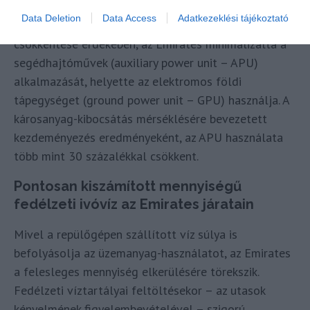
Data Deletion
Data Access
Adatkezeklési tájékoztató
A repülőgépek földi üzemanyag-fogyasztásának
csökkentése érdekében, az Emirates minimalizálta a
segédhajtóművek (auxiliary power unit – APU)
alkalmazását, helyette az elektromos földi
tápegységet (ground power unit – GPU) használja. A
károsanyag-kibocsátás mérséklésére bevezetett
kezdeményezés eredményeként, az APU használata
több mint 30 százalékkal csökkent.
Pontosan kiszámított mennyiségű
fedélzeti ivóvíz az Emirates járatain
Mivel a repülőgépen szállított víz súlya is
befolyásolja az üzemanyag-használatot, az Emirates
a felesleges mennyiség elkerülésére törekszik.
Fedélzeti víztartályai feltöltésekor – az utasok
kényelmének figyelembevételével – szigorú