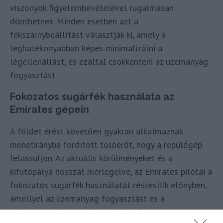
viszonyok figyelembevételével rugalmasan
dönthetnek. Minden esetben azt a
fékszárnybeállítást választják ki, amely a
leghatékonyabban képes minimalizálni a
légellenállást, és ezáltal csökkenteni az üzemanyag-
fogyasztást.
Fokozatos sugárfék használata az
Emirates gépein
A földet érést követően gyakran alkalmaznak
menetirányba fordított tolóerőt, hogy a repülőgép
lelassuljon. Az aktuális körülményeket és a
kifutópálya hosszát mérlegelve, az Emirates pilótái a
fokozatos sugárfék használatát részesítik előnyben,
amellyel az üzemanyag-fogyasztást és a
zajszennyezést egyaránt csökkentik.