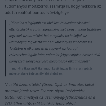
tudományos módszerrel számítja ki, hogy mekkora az
adott repülőút pontos ivóvízigénye.
„Pilótáink a legújabb eszközökkel és alkalmazásokkal
ellenőrizhetik a saját teljesítményüket, hogy mindig tisztában
legyenek azzal, miként hat a repülési technikájuk az
üzemanyag-fogyasztásra és a károsanyag-kibocsátásra.
Továbbra is elkötelezettek vagyunk az iparági
csúcstechnológiák iránt, valamint felgyorsítjuk a hosszú távú
környezeti előnyökkel járó megoldások alkalmazását”
–
mondta
Hassan Al Hammadi kapitány, az Emirates repülési
műveletekért felelős divízió alelnöke.
*A „zöld üzemeltetés” (Green Ops) az Emirates belső
programjának része. Számos olyan intézkedést
tartalmaz, amellyel az üzemanyag-felhasználás és a
CO2-kibocsátás csökkentését lehet elérni.