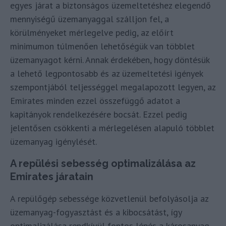
egyes járat a biztonságos üzemeltetéshez elegendő
mennyiségű üzemanyaggal szálljon fel, a
körülményeket mérlegelve pedig, az előírt
minimumon túlmenően lehetőségük van többlet
üzemanyagot kérni. Annak érdekében, hogy döntésük
a lehető legpontosabb és az üzemeltetési igények
szempontjából teljességgel megalapozott legyen, az
Emirates minden ezzel összefüggő adatot a
kapitányok rendelkezésére bocsát. Ezzel pedig
jelentősen csökkenti a mérlegelésen alapuló többlet
üzemanyag igénylését.
A repülési sebesség optimalizálása az
Emirates járatain
A repülőgép sebessége közvetlenül befolyásolja az
üzemanyag-fogyasztást és a kibocsátást, így
optimalizálása rendkívül fontos lépés a károsanyag-