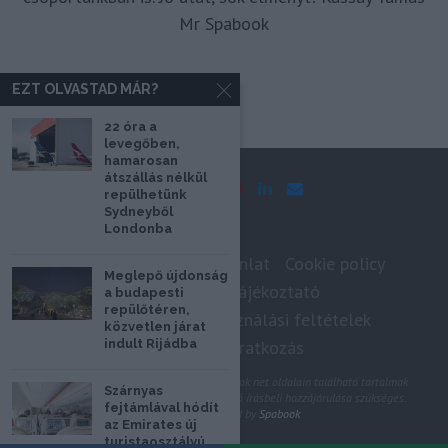
Mr Spabook
EZT OLVASTAD MÁR?
22 óra a
levegőben,
hamarosan
átszállás nélkül
repülhetünk
Sydneyből
Londonba
Impresszum
Médiaajánlat
Cookie policy
Meglepő újdonság
Adatkezelési tájékoztató
a budapesti
repülőtéren,
Szerzői jogok, felhasználási feltételek
közvetlen járat
Hírlevél feliratkozás
indult Rijádba
@2020 - Minden jog fenntartva. A Spabook.net oldalain található tartalmak
Szárnyas
felhasználásához, újraközléséhez a szerző írásbeli hozzájárulása szükséges.
fejtámlával hódít
All Rights Reserved by
Spabook
az Emirates új
turistaosztályú