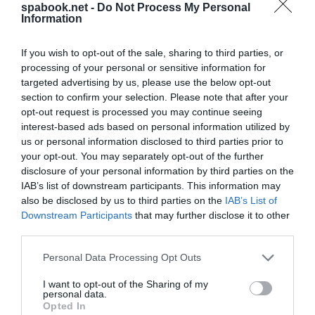
spabook.net -
Do Not Process My Personal
Csökkentett hajtóműves gurulás (RETI)
Information
A leszállást követő földi gurulás, vagyis a „taxi”
If you wish to opt-out of the sale, sharing to third parties, or
során a repülőgépeknek nincs szükségük maximális
processing of your personal or sensitive information for
hajtómű-teljesítményre. Az Emirates pilótái ennek
targeted advertising by us, please use the below opt-out
section to confirm your selection. Please note that after your
megfelelően csökkentett hajtóműves gurulást
opt-out request is processed you may continue seeing
(
reduced engine taxi-in
– RETI) alkalmaznak, vagyis
interest-based ads based on personal information utilized by
a repülőgép hajtómű-konfigurációjától függően egy
us or personal information disclosed to third parties prior to
your opt-out. You may separately opt-out of the further
vagy két hajtóművet – a biztonság, valamint az
disclosure of your personal information by third parties on the
üzemeltetési hatékonyság veszélyeztetése nélkül –
IAB’s list of downstream participants. This information may
leállítanak.
also be disclosed by us to third parties on the
IAB’s List of
Downstream Participants
that may further disclose it to other
Optimalizált repülési útvonalak az
third parties.
Emirates járattervezésében
Please note that this website/app uses one or more Google
Personal Data Processing Opt Outs
services and may gather and store information including but
Az Emirates a hatékony járattervezés úttörőjeként és
not limited to your visit or usage behaviour. You may click to
I want to opt-out of the Sharing of my
korai alkalmazójaként 2003 óta alkalmaz rugalmas
personal data.
grant or deny consent to Google and its third-party tags to
Opted In
útvonalakat. A légitársaság közvetlenül a
use your data for below specified purposes in below Google