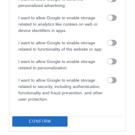
repülésirányítás és az Emirates pilótái közti
personalized advertising.
együttműködés, amely biztonságosabb és
I want to allow Google to enable storage
hatékonyabb repülést eredményez.
related to analytics like cookies on web or
device identifiers in apps.
Súlypont-optimalizálás az Emirates
repülőgépein
I want to allow Google to enable storage
related to functionality of the website or app.
A repülőgép súlypontja (CG) egyaránt hatással van a
I want to allow Google to enable storage
repülés biztonságára és a repülőgép teljesítményére.
related to personalization.
Annak érdekében, hogy növelje gépei aerodinamikai
hatékonyságát, és ezzel együtt csökkentse az
I want to allow Google to enable storage
related to security, including authentication
üzemanyag-használatot és a károsanyag-kibocsátást,
functionality and fraud prevention, and other
az Emirates belső szabályzata megköveteli, hogy
user protection.
berakodásnál minden esetben figyelembe vegyék az
optimális súlyelosztást.
CONFIRM
Az APU használatának csökkentése az
Emirates gépein