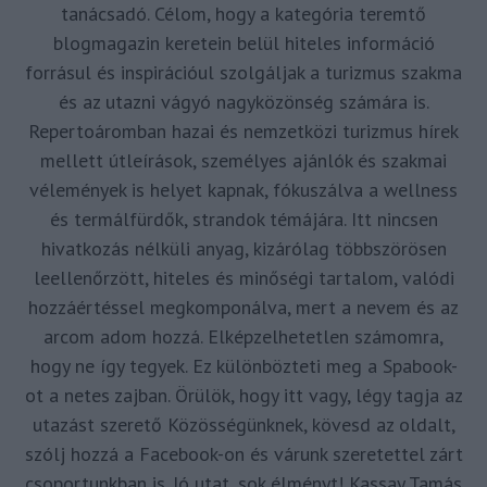
tanácsadó. Célom, hogy a kategória teremtő
blogmagazin keretein belül hiteles információ
forrásul és inspirációul szolgáljak a turizmus szakma
és az utazni vágyó nagyközönség számára is.
Repertoáromban hazai és nemzetközi turizmus hírek
mellett útleírások, személyes ajánlók és szakmai
vélemények is helyet kapnak, fókuszálva a wellness
és termálfürdők, strandok témájára. Itt nincsen
hivatkozás nélküli anyag, kizárólag többszörösen
leellenőrzött, hiteles és minőségi tartalom, valódi
hozzáértéssel megkomponálva, mert a nevem és az
arcom adom hozzá. Elképzelhetetlen számomra,
hogy ne így tegyek. Ez különbözteti meg a Spabook-
ot a netes zajban. Örülök, hogy itt vagy, légy tagja az
utazást szerető Közösségünknek, kövesd az oldalt,
szólj hozzá a Facebook-on és várunk szeretettel zárt
csoportunkban is. Jó utat, sok élményt! Kassay Tamás