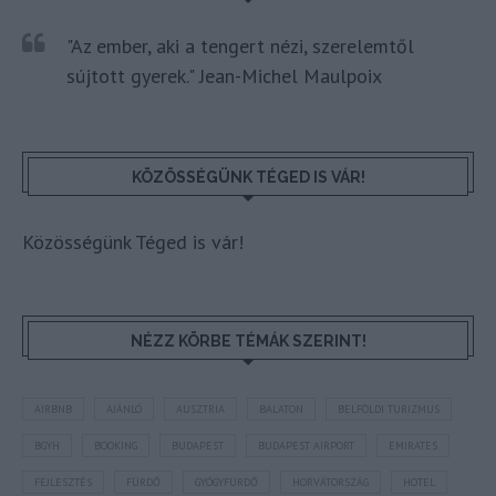
"Az ember, aki a tengert nézi, szerelemtől
sújtott gyerek." Jean-Michel Maulpoix
KÖZÖSSÉGÜNK TÉGED IS VÁR!
Közösségünk Téged is vár!
NÉZZ KÖRBE TÉMÁK SZERINT!
AIRBNB
AJÁNLÓ
AUSZTRIA
BALATON
BELFÖLDI TURIZMUS
BGYH
BOOKING
BUDAPEST
BUDAPEST AIRPORT
EMIRATES
FEJLESZTÉS
FÜRDŐ
GYÓGYFÜRDŐ
HORVÁTORSZÁG
HOTEL