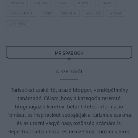
SZPONZOR
SZÁLLODA
TERMÁL
TURIZMUS
UTAZÁS
VAKCINAÚTLEVÉL
VIDEÓ
VÉLEMÉNY
WELLNESS
WIZZAIR
ÚJRANYITÁS
MR SPABOOK
A Szerzőről
Turisztikai szakértő, utazó blogger, vendégélmény
tanácsadó. Célom, hogy a kategória teremtő
blogmagazin keretein belül hiteles információ
forrásul és inspirációul szolgáljak a turizmus szakma
és az utazni vágyó nagyközönség számára is.
Repertoáromban hazai és nemzetközi turizmus hírek