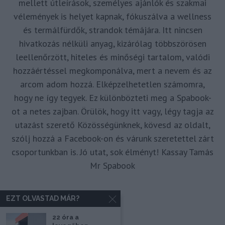
mellett útleírások, személyes ajánlók és szakmai
vélemények is helyet kapnak, fókuszálva a wellness
és termálfürdők, strandok témájára. Itt nincsen
hivatkozás nélküli anyag, kizárólag többszörösen
leellenőrzött, hiteles és minőségi tartalom, valódi
hozzáértéssel megkomponálva, mert a nevem és az
arcom adom hozzá. Elképzelhetetlen számomra,
hogy ne így tegyek. Ez különbözteti meg a Spabook-
ot a netes zajban. Örülök, hogy itt vagy, légy tagja az
utazást szerető Közösségünknek, kövesd az oldalt,
szólj hozzá a Facebook-on és várunk szeretettel zárt
csoportunkban is. Jó utat, sok élményt! Kassay Tamás
Mr Spabook
EZT OLVASTAD MÁR?
22 óra a