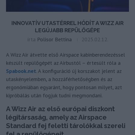
INNOVATÍV UTASTÉRREL HÓDÍT A WIZZ AIR
LEGÚJABB REPÜLŐGÉPE
írta
Polisor Bettina
2025.02.12.
A Wizz Air átvette első Airspace kabinberendezéssel
készült repülőgépét az Airbustól – értesült róla a
Spabook.net
. A konfiguráció új korszakot jelent az
utaskényelemben, a hozzáférhetőségben és az
ergonómiában egyaránt, hogy pontosan milyet, azt
kipróbálás után fogjuk tudni megmondani.
A Wizz Air az első európai diszkont
légitársaság, amely az Airspace
Standard fej feletti tárolókkal szereli
fel a repülőgépeit