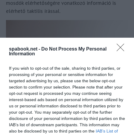
mosdók elérhetőségére vonatkozó információ is
elérhető taktilis írással.
spabook.net -
Do Not Process My Personal
Information
If you wish to opt-out of the sale, sharing to third parties, or
processing of your personal or sensitive information for
targeted advertising by us, please use the below opt-out
section to confirm your selection. Please note that after your
opt-out request is processed you may continue seeing
interest-based ads based on personal information utilized by
us or personal information disclosed to third parties prior to
„Nagy örömmel vezetjük be az Airbus Airspace kabinját,
your opt-out. You may separately opt-out of the further
amely új mércét állít fel a Wizz Air utasélményében. Ez a
disclosure of your personal information by third parties on the
IAB’s list of downstream participants. This information may
legmodernebb funkciókkal és a jobb hozzáférhetőséggel
also be disclosed by us to third parties on the
IAB’s List of