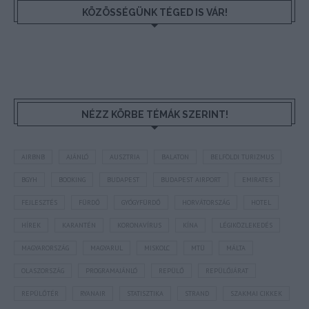
KÖZÖSSÉGÜNK TÉGED IS VÁR!
NÉZZ KÖRBE TÉMÁK SZERINT!
AIRBNB
AJÁNLÓ
AUSZTRIA
BALATON
BELFÖLDI TURIZMUS
BGYH
BOOKING
BUDAPEST
BUDAPEST AIRPORT
EMIRATES
FEJLESZTÉS
FÜRDŐ
GYÓGYFÜRDŐ
HORVÁTORSZÁG
HOTEL
HÍREK
KARANTÉN
KORONAVÍRUS
KÍNA
LÉGIKÖZLEKEDÉS
MAGYARORSZÁG
MAGYARUL
MISKOLC
MTÜ
MÁLTA
OLASZORSZÁG
PROGRAMAJÁNLÓ
REPÜLŐ
REPÜLŐJÁRAT
REPÜLŐTÉR
RYANAIR
STATISZTIKA
STRAND
SZAKMAI CIKKEK