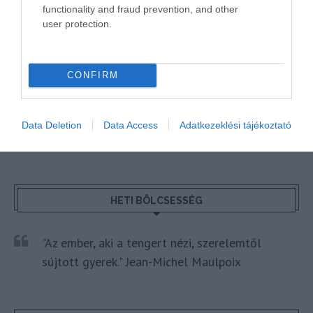
Kérem nap végén az aznapi friss cikkeket!
functionality and fraud prevention, and other
user protection.
AIRSPACE
HÍREK
LÉGIKÖZLEKEDÉS
MAGYARORSZÁG
CONFIRM
WIZZAIR
Data Deletion
Data Access
Adatkezeklési tájékoztató
HETI BÖLCSESSÉG
"Az ember, aki a tengert nézi, szerelemtől
sújtott gyerek." Jean-Michel Maulpoix