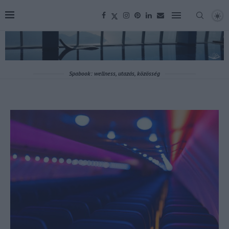
Spabook: wellness, utazás, közösség