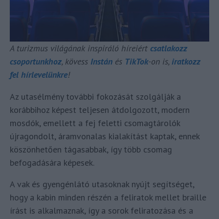
A turizmus világának inspiráló híreiért
csatlakozz
csoportunkhoz
, kövess
Instán
és
TikTok
-on is,
iratkozz
fel hírlevelünkre
!
Az utasélmény további fokozását szolgálják a
korábbihoz képest teljesen átdolgozott, modern
mosdók, emellett a fej feletti csomagtárolók
újragondolt, áramvonalas kialakítást kaptak, ennek
köszönhetően tágasabbak, így több csomag
befogadására képesek.
A vak és gyengénlátó utasoknak nyújt segítséget,
hogy a kabin minden részén a feliratok mellet braille
írást is alkalmaznak, így a sorok feliratozása és a