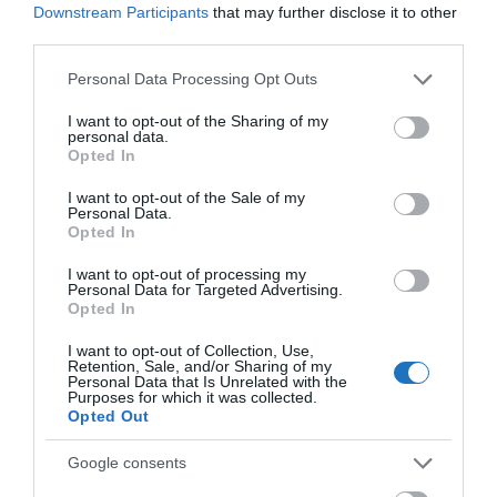
rendelkező új kialakítás is tükrözi, hogy elkötelezettek
Downstream Participants
that may further disclose it to other
vagyunk afelé, hogy minden utasunk számára a lehető
third parties.
legjobb utazási élményt nyújtsuk.”
Please note that this website/app uses one or more Google
Personal Data Processing Opt Outs
– mondta Michael Delehant, a Wizz Air kereskedelmi és
services and may gather and store information including but
not limited to your visit or usage behaviour. You may click to
I want to opt-out of the Sharing of my
üzemeltetési vezetője
personal data.
grant or deny consent to Google and its third-party tags to
Opted In
use your data for below specified purposes in below Google
Ezzel a legújabb bővítéssel a Wizz Air továbbra is az
consent section.
I want to opt-out of the Sale of my
utasok kényelmét, az innovációt és a
Personal Data.
Opted In
hozzáférhetőséget helyezi előtérbe, biztosítva, hogy
az Airspace kabinberendezés határozza meg a
I want to opt-out of processing my
Personal Data for Targeted Advertising.
légitársaság jövőbeli flottáját.
Opted In
I want to opt-out of Collection, Use,
Retention, Sale, and/or Sharing of my
Personal Data that Is Unrelated with the
Purposes for which it was collected.
Opted Out
Google consents