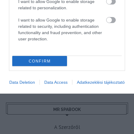
I want to allow Google to enable storage
BGYH
BOOKING
BUDAPEST
BUDAPEST AIRPORT
EMIRATES
related to personalization.
FEJLESZTÉS
FÜRDŐ
GYÓGYFÜRDŐ
HORVÁTORSZÁG
HOTEL
I want to allow Google to enable storage
HÍREK
KARANTÉN
KORONAVÍRUS
KÍNA
LÉGIKÖZLEKEDÉS
related to security, including authentication
MAGYARORSZÁG
MAGYARUL
MISKOLC
MISKOLCTAPOLCA
MTÜ
functionality and fraud prevention, and other
user protection.
MÁLTA
OLASZORSZÁG
PROGRAMAJÁNLÓ
REPÜLŐ
REPÜLŐJÁRAT
REPÜLŐTÉR
RYANAIR
STATISZTIKA
STRAND
CONFIRM
SZAKMAI CIKKEK
SZÁLLODA
TERMÁL
TURIZMUS
UTAZÁS
VAKCINAÚTLEVÉL
VIDEÓ
VÉLEMÉNY
WELLNESS
WIZZAIR
ÚJRANYITÁS
Data Deletion
Data Access
Adatkezeklési tájékoztató
MR SPABOOK
A Szerzőről