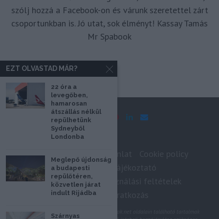
szólj hozzá a Facebook-on és várunk szeretettel zárt
csoportunkban is. Jó utat, sok élményt! Kassay Tamás
Mr Spabook
EZT OLVASTAD MÁR?
22 óra a
levegőben,
hamarosan
átszállás nélkül
repülhetünk
Sydneyből
Londonba
Impresszum
Médiaajánlat
Cookie policy
Meglepő újdonság
Adatkezelési tájékoztató
a budapesti
repülőtéren,
Szerzői jogok, felhasználási feltételek
közvetlen járat
indult Rijádba
Hírlevél feliratkozás
@2020 - Minden jog fenntartva. A Spabook.net oldalain található tartalmak
Szárnyas