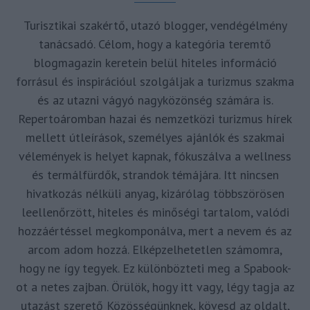
Turisztikai szakértő, utazó blogger, vendégélmény
tanácsadó. Célom, hogy a kategória teremtő
blogmagazin keretein belül hiteles információ
forrásul és inspirációul szolgáljak a turizmus szakma
és az utazni vágyó nagyközönség számára is.
Repertoáromban hazai és nemzetközi turizmus hírek
mellett útleírások, személyes ajánlók és szakmai
vélemények is helyet kapnak, fókuszálva a wellness
és termálfürdők, strandok témájára. Itt nincsen
hivatkozás nélküli anyag, kizárólag többszörösen
leellenőrzött, hiteles és minőségi tartalom, valódi
hozzáértéssel megkomponálva, mert a nevem és az
arcom adom hozzá. Elképzelhetetlen számomra,
hogy ne így tegyek. Ez különbözteti meg a Spabook-
ot a netes zajban. Örülök, hogy itt vagy, légy tagja az
utazást szerető Közösségünknek, kövesd az oldalt,