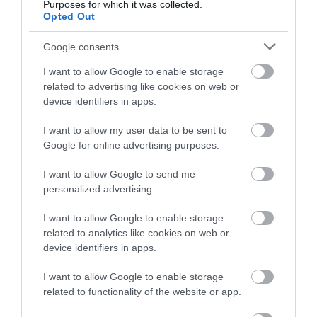
Purposes for which it was collected.
Opted Out
HETI BÖLCSESSÉG
Google consents
"Az ember, aki a tengert nézi, szerelemtől
I want to allow Google to enable storage
sújtott gyerek." Jean-Michel Maulpoix
related to advertising like cookies on web or
device identifiers in apps.
I want to allow my user data to be sent to
Google for online advertising purposes.
KÖZÖSSÉGÜNK TÉGED IS VÁR!
I want to allow Google to send me
personalized advertising.
I want to allow Google to enable storage
related to analytics like cookies on web or
device identifiers in apps.
NÉZZ KÖRBE TÉMÁK SZERINT!
I want to allow Google to enable storage
related to functionality of the website or app.
AIRBNB
AJÁNLÓ
AUSZTRIA
BALATON
BELFÖLDI TURIZMUS