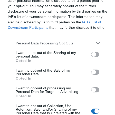
us or personal information disclosed to third parties prior to
Illetve szavai szerint az is jelentősen segítheti a
your opt-out. You may separately opt-out of the further
gazdasági együttműködést Magyarország és
disclosure of your personal information by third parties on the
Moldávia között, hogy:
IAB’s list of downstream participants. This information may
also be disclosed by us to third parties on the
IAB’s List of
a WizzAir hamarosan újraindítja a
Downstream Participants
that may further disclose it to other
third parties.
járatát Budapest és Chisinau között.
Please note that this website/app uses one or more Google
Personal Data Processing Opt Outs
services and may gather and store information including but
Megosztás
not limited to your visit or usage behaviour. You may click to
I want to opt-out of the Sharing of my
personal data.
grant or deny consent to Google and its third-party tags to
Opted In
Kérem nap végén az aznapi friss cikkeket!
use your data for below specified purposes in below Google
consent section.
I want to opt-out of the Sale of my
Personal Data.
Opted In
HÍREK
LÉGIKÖZLEKEDÉS
MAGYARORSZÁG
MOLDOVA
I want to opt-out of processing my
Personal Data for Targeted Advertising.
Opted In
I want to opt-out of Collection, Use,
Retention, Sale, and/or Sharing of my
Personal Data that Is Unrelated with the