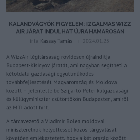
KALANDVÁGYÓK FIGYELEM: IZGALMAS WIZZ
AIR JÁRAT INDULHAT ÚJRA HAMAROSAN
írta
Kassay Tamás
2024.01.25.
A WizzAir légitársaság rövidesen újraindítja
Budapest-Kisinyov járatát, ami nagyban segítheti a
kétoldalú gazdasági együttműködés
továbbfejlesztését Magyarország és Moldova
között – jelentette be Szijjártó Péter külgazdasági
és külügyminiszter csütörtökön Budapesten, amiről
az MTI adott hírt.
A tárcavezető a Vladimir Bolea moldovai
miniszterelnök-helyettessel közös tárgyalását
követően emlékeztetett, hogy a két ország között