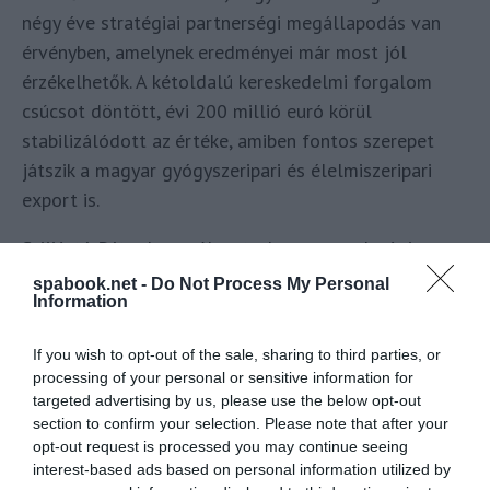
négy éve stratégiai partnerségi megállapodás van
érvényben, amelynek eredményei már most jól
érzékelhetők. A kétoldalú kereskedelmi forgalom
csúcsot döntött, évi 200 millió euró körül
stabilizálódott az értéke, amiben fontos szerepet
játszik a magyar gyógyszeripari és élelmiszeripari
export is.
Szijjártó Péter hangsúlyozta, hogy a gazdasági
kapcsolatok további fejlődésének újabb lendületet
spabook.net -
Do Not Process My Personal
Information
adhat a vámmentességi megállapodás kiterjesztése
az Európai Unió és Moldova között. A miniszter kitért
If you wish to opt-out of the sale, sharing to third parties, or
továbbá arra is, hogy a hazai cégek bizalmát
processing of your personal or sensitive information for
nagymértékben erősíti, hogy a legnagyobb magyar
targeted advertising by us, please use the below opt-out
bank, az OTP a moldovai pénzügyi piac egyik
section to confirm your selection. Please note that after your
opt-out request is processed you may continue seeing
legfontosabb szereplőjévé vált mára.
interest-based ads based on personal information utilized by