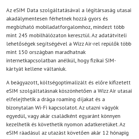
Az eSIM Data szolgáltatásával a légitársaság utasai
akadálymentesen férhetnek hozzá gyors és
megbízható mobiladatforgalomhoz, mindezt több
mint 245 mobilhálózaton keresztül. Az adatátviteli
lehetőségek segítségével a Wizz Air-rel repülők több
mint 150 országban maradhatnak
internetkapcsolatban anélkül, hogy fizikai SIM-
kártyát kellene váltaniuk.
A beágyazott, költségoptimalizált és előre kifizetett
eSIM szolgáltatásnak köszönhetően a Wizz Air utasai
elfelejthetik a drága roaming díjakat és a
bizonytalan Wi-Fi kapcsolatot. Az utazni vágyók
egyedül, vagy akár családként egyaránt könnyen
kezelhetik és követhetik nyomon adatkeretüket. Az
eSIM ráadásul az utazást követően akár 12 hónapig