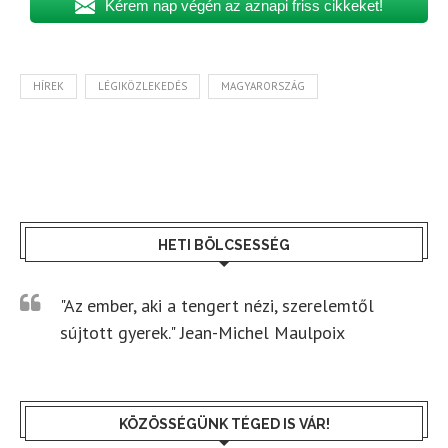
Kérem nap végén az aznapi friss cikkeket!
HÍREK
LÉGIKÖZLEKEDÉS
MAGYARORSZÁG
HETI BÖLCSESSÉG
"Az ember, aki a tengert nézi, szerelemtől
sújtott gyerek." Jean-Michel Maulpoix
KÖZÖSSÉGÜNK TÉGED IS VÁR!