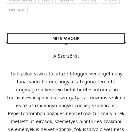
VAKCINAÚTLEVÉL
VIDEÓ
VÉLEMÉNY
WELLNESS
WIZZAIR
ÚJRANYITÁS
MR SPABOOK
A Szerzőről
Turisztikai szakértő, utazó blogger, vendégélmény
tanácsadó. Célom, hogy a kategória teremtő
blogmagazin keretein belül hiteles információ
forrásul és inspirációul szolgáljak a turizmus szakma
és az utazni vágyó nagyközönség számára is.
Repertoáromban hazai és nemzetközi turizmus hírek
mellett útleírások, személyes ajánlók és szakmai
vélemények is helyet kapnak, fókuszálva a wellness