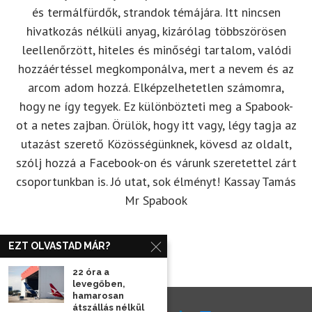
és termálfürdők, strandok témájára. Itt nincsen
hivatkozás nélküli anyag, kizárólag többszörösen
leellenőrzött, hiteles és minőségi tartalom, valódi
hozzáértéssel megkomponálva, mert a nevem és az
arcom adom hozzá. Elképzelhetetlen számomra,
hogy ne így tegyek. Ez különbözteti meg a Spabook-
ot a netes zajban. Örülök, hogy itt vagy, légy tagja az
utazást szerető Közösségünknek, kövesd az oldalt,
szólj hozzá a Facebook-on és várunk szeretettel zárt
csoportunkban is. Jó utat, sok élményt! Kassay Tamás
Mr Spabook
EZT OLVASTAD MÁR?
22 óra a
levegőben,
hamarosan
átszállás nélkül