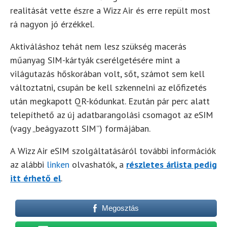
realitását vette észre a Wizz Air és erre repült most
rá nagyon jó érzékkel.
Aktiváláshoz tehát nem lesz szükség macerás
műanyag SIM-kártyák cserélgetésére mint a
világutazás hőskorában volt, sőt, számot sem kell
változtatni, csupán be kell szkennelni az előfizetés
után megkapott QR-kódunkat. Ezután pár perc alatt
telepíthető az új adatbarangolási csomagot az eSIM
(vagy „beágyazott SIM”) formájában.
A Wizz Air eSIM szolgáltatásáról további információk
az alábbi
linken
olvashatók, a
részletes árlista pedig
itt érhető el
.
Megosztás