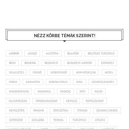
NÉZZ KÖRBE TÉMÁK SZERINT!
AIRBNB
AJÁNLÓ
AUSZTRIA
BALATON
BELFÖLDI TURIZMUS
BGYH
BOOKING
BUDAPEST
BUDAPEST AIRPORT
EMIRATES
FEJLESZTÉS
FÜRDŐ
GYÓGYFÜRDŐ
HORVÁTORSZÁG
HOTEL
HÍREK
KARANTÉN
KORONAVÍRUS
KÍNA
LÉGIKÖZLEKEDÉS
MAGYARORSZÁG
MAGYARUL
MISKOLC
MTÜ
MÁLTA
OLASZORSZÁG
PROGRAMAJÁNLÓ
REPÜLŐ
REPÜLŐJÁRAT
REPÜLŐTÉR
RYANAIR
STATISZTIKA
STRAND
SZAKMAI CIKKEK
SZPONZOR
SZÁLLODA
TERMÁL
TURIZMUS
UTAZÁS