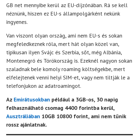
GB net mennyibe kerül az EU-díjzónában. Rá se kell
néznünk, hiszen ez EU-s állampolgárként nekünk
ingyenes.
Van viszont olyan ország, ami nem EU-s és sokan
megfeledkeznek róla, mert hát olyan közel van,
tipikusan ilyen Svájc és Szerbia, sőt, még Albánia,
Montenegró és Törökország is. Ezeknél nagyon sokan
szaladnak bele komoly roaming költségekbe, mert
elfelejtenek venni helyi SIM-et, vagy nem tiltják le a
telefonjukon az adatroamingot.
Az
Emirátusokban
például a 3GB-os, 30 napig
felhasználható csomag 4400 forintba kerül,
Ausztráliában
10GB 10800 forint, ami nem tűnik
rossz ajánlatnak.