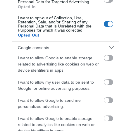
Personal Data for Targeted Advertising.
Opted In
I want to opt-out of Collection, Use,
HÍREK
LÉGIKÖZLEKEDÉS
MAGYARORSZÁG
WIZZAIR
Retention, Sale, and/or Sharing of my
Personal Data that Is Unrelated with the
Purposes for which it was collected.
Opted Out
Google consents
I want to allow Google to enable storage
related to advertising like cookies on web or
HETI BÖLCSESSÉG
device identifiers in apps.
I want to allow my user data to be sent to
"Az ember, aki a tengert nézi, szerelemtől
Google for online advertising purposes.
sújtott gyerek." Jean-Michel Maulpoix
I want to allow Google to send me
personalized advertising.
I want to allow Google to enable storage
KÖZÖSSÉGÜNK TÉGED IS VÁR!
related to analytics like cookies on web or
device identifiers in apps.