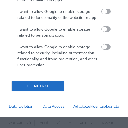
I want to allow Google to enable storage
related to functionality of the website or app.
I want to allow Google to enable storage
NÉZZ KÖRBE TÉMÁK SZERINT!
related to personalization.
I want to allow Google to enable storage
AIRBNB
AJÁNLÓ
AUSZTRIA
BALATON
BELFÖLDI TURIZMUS
related to security, including authentication
BGYH
BOOKING
BUDAPEST
BUDAPEST AIRPORT
EMIRATES
functionality and fraud prevention, and other
user protection.
FEJLESZTÉS
FÜRDŐ
GYÓGYFÜRDŐ
HORVÁTORSZÁG
HOTEL
HÍREK
KARANTÉN
KORONAVÍRUS
KÍNA
LÉGIKÖZLEKEDÉS
MAGYARORSZÁG
MAGYARUL
MISKOLC
MTÜ
MÁLTA
CONFIRM
OLASZORSZÁG
PROGRAMAJÁNLÓ
REPÜLŐ
REPÜLŐJÁRAT
REPÜLŐTÉR
RYANAIR
STATISZTIKA
STRAND
SZAKMAI CIKKEK
Data Deletion
Data Access
Adatkezeklési tájékoztató
SZPONZOR
SZÁLLODA
TERMÁL
TURIZMUS
UTAZÁS
VAKCINAÚTLEVÉL
VIDEÓ
VÉLEMÉNY
WELLNESS
WIZZAIR