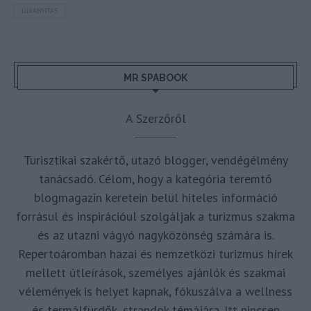
ÚJRANYITÁS
MR SPABOOK
A Szerzőről
Turisztikai szakértő, utazó blogger, vendégélmény
tanácsadó. Célom, hogy a kategória teremtő
blogmagazin keretein belül hiteles információ
forrásul és inspirációul szolgáljak a turizmus szakma
és az utazni vágyó nagyközönség számára is.
Repertoáromban hazai és nemzetközi turizmus hírek
mellett útleírások, személyes ajánlók és szakmai
vélemények is helyet kapnak, fókuszálva a wellness
és termálfürdők, strandok témájára. Itt nincsen