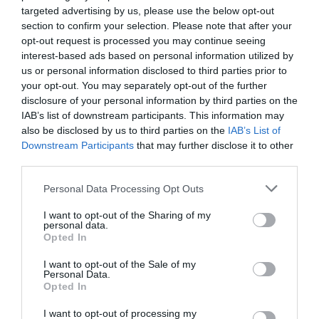
targeted advertising by us, please use the below opt-out
után, azonban nevének megadása egyáltalán nem
section to confirm your selection. Please note that after your
kötelező – egészen az indulási előtti három óráig
opt-out request is processed you may continue seeing
bezárólag. A rugalmas szolgáltatás páratlan
interest-based ads based on personal information utilized by
lehetőséget nyújt ahhoz, hogy a vakációzó fél az
us or personal information disclosed to third parties prior to
your opt-out. You may separately opt-out of the further
utolsó pillanatig várjon azzal a döntéssel, kivel élje
disclosure of your personal information by third parties on the
át az életre szóló élményeket.
IAB’s list of downstream participants. This information may
also be disclosed by us to third parties on the
IAB’s List of
Nehéznek bizonyul a csoportos utazás szervezése
Downstream Participants
that may further disclose it to other
egy társasággal? A „Flexible travel partner” a késői
third parties.
lemondások elleni legjobb csodafegyver, hiszen a
Please note that this website/app uses one or more Google
Personal Data Processing Opt Outs
szervező akár 14 jegyet is képes lefoglalni sajátján
services and may gather and store information including but
not limited to your visit or usage behaviour. You may click to
I want to opt-out of the Sharing of my
túl egy foglalásban, és elég a legvégén
personal data.
grant or deny consent to Google and its third-party tags to
megmondani, ki tart a csapattal.
Opted In
use your data for below specified purposes in below Google
consent section.
I want to opt-out of the Sale of my
Personal Data.
Megosztás
Opted In
Kérem nap végén az aznapi friss cikkeket!
I want to opt-out of processing my