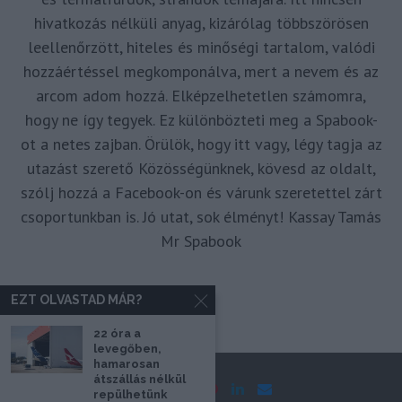
hivatkozás nélküli anyag, kizárólag többszörösen
leellenőrzött, hiteles és minőségi tartalom, valódi
hozzáértéssel megkomponálva, mert a nevem és az
arcom adom hozzá. Elképzelhetetlen számomra,
hogy ne így tegyek. Ez különbözteti meg a Spabook-
ot a netes zajban. Örülök, hogy itt vagy, légy tagja az
utazást szerető Közösségünknek, kövesd az oldalt,
szólj hozzá a Facebook-on és várunk szeretettel zárt
csoportunkban is. Jó utat, sok élményt! Kassay Tamás
Mr Spabook
EZT OLVASTAD MÁR?
22 óra a
levegőben,
hamarosan
átszállás nélkül
repülhetünk