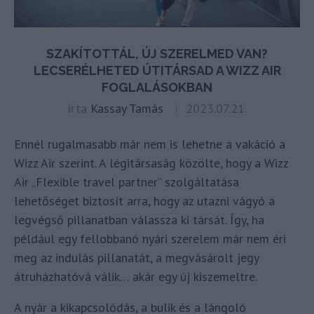
SZAKÍTOTTÁL, ÚJ SZERELMED VAN?
LECSERÉLHETED ÚTITÁRSAD A WIZZ AIR
FOGLALÁSOKBAN
írta
Kassay Tamás
2023.07.21.
Ennél rugalmasabb már nem is lehetne a vakáció a
Wizz Air szerint. A légitársaság közölte, hogy a Wizz
Air „Flexible travel partner” szolgáltatása
lehetőséget biztosít arra, hogy az utazni vágyó a
legvégső pillanatban válassza ki társát. Így, ha
például egy fellobbanó nyári szerelem már nem éri
meg az indulás pillanatát, a megvásárolt jegy
átruházhatóvá válik… akár egy új kiszemeltre.
A nyár a kikapcsolódás, a bulik és a lángoló