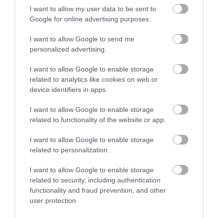
I want to allow my user data to be sent to
Google for online advertising purposes.
I want to allow Google to send me
personalized advertising.
I want to allow Google to enable storage
HETI BÖLCSESSÉG
related to analytics like cookies on web or
device identifiers in apps.
"Az ember, aki a tengert nézi, szerelemtől
I want to allow Google to enable storage
sújtott gyerek." Jean-Michel Maulpoix
related to functionality of the website or app.
I want to allow Google to enable storage
related to personalization.
KÖZÖSSÉGÜNK TÉGED IS VÁR!
I want to allow Google to enable storage
related to security, including authentication
functionality and fraud prevention, and other
user protection.