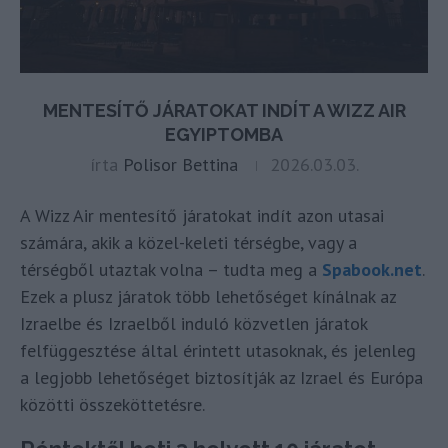
MENTESÍTŐ JÁRATOKAT INDÍT A WIZZ AIR
EGYIPTOMBA
írta
Polisor Bettina
2026.03.03.
A Wizz Air mentesítő járatokat indít azon utasai
számára, akik a közel-keleti térségbe, vagy a
térségből utaztak volna – tudta meg a
Spabook.net
.
Ezek a plusz járatok több lehetőséget kínálnak az
Izraelbe és Izraelből induló közvetlen járatok
felfüggesztése által érintett utasoknak, és jelenleg
a legjobb lehetőséget biztosítják az Izrael és Európa
közötti összeköttetésre.