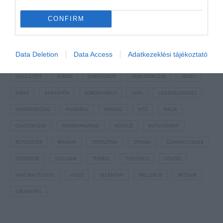
NÉZZ KÖRBE TÉMÁK SZERINT!
CONFIRM
AIRBNB
AJÁNLÓ
AUSZTRIA
BALATON
BELFÖLDI TURIZMUS
Data Deletion
Data Access
Adatkezeklési tájékoztató
BGYH
BOOKING
BUDAPEST
BUDAPEST AIRPORT
EMIRATES
FEJLESZTÉS
FÜRDŐ
GYÓGYFÜRDŐ
HORVÁTORSZÁG
HOTEL
HÍREK
KARANTÉN
KORONAVÍRUS
KÍNA
LÉGIKÖZLEKEDÉS
MAGYARORSZÁG
MAGYARUL
MISKOLC
MTÜ
MÁLTA
OLASZORSZÁG
PROGRAMAJÁNLÓ
REPÜLŐ
REPÜLŐJÁRAT
REPÜLŐTÉR
RYANAIR
STATISZTIKA
STRAND
SZAKMAI CIKKEK
SZPONZOR
SZÁLLODA
TERMÁL
TURIZMUS
UTAZÁS
VAKCINAÚTLEVÉL
VIDEÓ
VÉLEMÉNY
WELLNESS
WIZZAIR
ÚJRANYITÁS