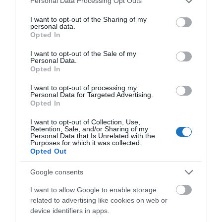
Personal Data Processing Opt Outs
services and may gather and store information including but
not limited to your visit or usage behaviour. You may click to
I want to opt-out of the Sharing of my
personal data.
grant or deny consent to Google and its third-party tags to
Opted In
use your data for below specified purposes in below Google
consent section.
I want to opt-out of the Sale of my
Personal Data.
A turizmus világának inspiráló híreiért
csatlakozz
Opted In
csoportunkhoz
, kövess
Instán
és
TikTok
-on is,
iratkozz
I want to opt-out of processing my
fel hírlevelünkre
!
Personal Data for Targeted Advertising.
Opted In
Megosztás
I want to opt-out of Collection, Use,
Retention, Sale, and/or Sharing of my
Personal Data that Is Unrelated with the
Kérem nap végén az aznapi friss cikkeket!
Purposes for which it was collected.
Opted Out
Google consents
BUDAPEST
EGYIPTOM
HÍREK
KÖZEL-KELET
I want to allow Google to enable storage
LÉGIKÖZLEKEDÉS
MENTESÍTŐ JÁRAT
REPÜLÉS
related to advertising like cookies on web or
device identifiers in apps.
SARM ES-SEJK
UTAZÁS
WIZZAIR