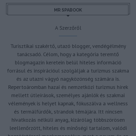
MR SPABOOK
A Szerzőről
Turisztikai szakértő, utazó blogger, vendégélmény
tanácsadó. Célom, hogy a kategória teremtő
blogmagazin keretein belül hiteles információ
forrásul és inspirációul szolgáljak a turizmus szakma
és az utazni vágyó nagyközönség számára is.
Repertoáromban hazai és nemzetközi turizmus hírek
mellett útleírások, személyes ajánlók és szakmai
vélemények is helyet kapnak, fókuszálva a wellness
és termálfürdők, strandok témájára. Itt nincsen
hivatkozás nélküli anyag, kizárólag többszörösen
leellenőrzött, hiteles és minőségi tartalom, valódi