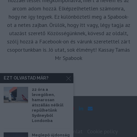
hozzáértéssel megkomponálva, mert a nevem és az
arcom adom hozzá. Elképzelhetetlen számomra,
hogy ne így tegyek. Ez különbözteti meg a Spabook-
ot a netes zajban. Örülök, hogy itt vagy, légy tagja az
utazást szerető Közösségünknek, kövesd az oldalt,
szólj hozzá a Facebook-on és várunk szeretettel zárt
csoportunkban is. Jó utat, sok élményt! Kassay Tamás
Mr Spabook
EZT OLVASTAD MÁR?
22 óra a
levegőben,
hamarosan
átszállás nélkül
repülhetünk
Sydneyből
Londonba
Impresszum
Médiaajánlat
Cookie policy
Meglepő újdonság