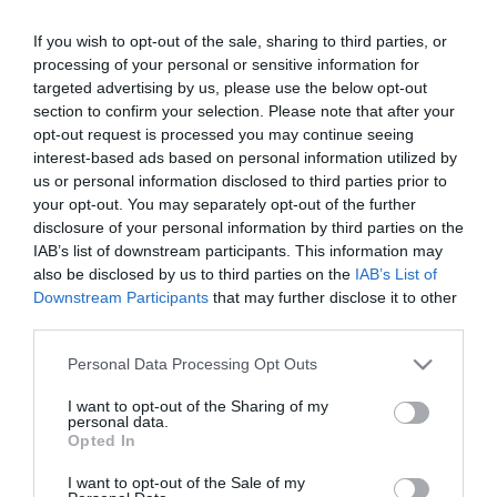
OLVASS TOVÁBB
If you wish to opt-out of the sale, sharing to third parties, or
processing of your personal or sensitive information for
targeted advertising by us, please use the below opt-out
section to confirm your selection. Please note that after your
opt-out request is processed you may continue seeing
interest-based ads based on personal information utilized by
us or personal information disclosed to third parties prior to
your opt-out. You may separately opt-out of the further
disclosure of your personal information by third parties on the
TOVÁBBI CIKKEK
IAB’s list of downstream participants. This information may
also be disclosed by us to third parties on the
IAB’s List of
Downstream Participants
that may further disclose it to other
third parties.
Please note that this website/app uses one or more Google
Personal Data Processing Opt Outs
HETI BÖLCSESSÉG
services and may gather and store information including but
not limited to your visit or usage behaviour. You may click to
I want to opt-out of the Sharing of my
personal data.
grant or deny consent to Google and its third-party tags to
Opted In
"Az ember, aki a tengert nézi, szerelemtől
use your data for below specified purposes in below Google
sújtott gyerek." Jean-Michel Maulpoix
consent section.
I want to opt-out of the Sale of my