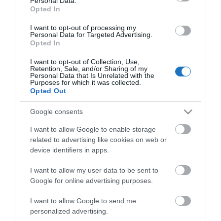
Personal Data.
Opted In
I want to opt-out of processing my
Personal Data for Targeted Advertising.
KÖZÖSSÉGÜNK TÉGED IS VÁR!
Opted In
I want to opt-out of Collection, Use,
Retention, Sale, and/or Sharing of my
Personal Data that Is Unrelated with the
Purposes for which it was collected.
Opted Out
NÉZZ KÖRBE TÉMÁK SZERINT!
Google consents
I want to allow Google to enable storage
related to advertising like cookies on web or
AIRBNB
AJÁNLÓ
AUSZTRIA
BALATON
BELFÖLDI TURIZMUS
device identifiers in apps.
BGYH
BOOKING
BUDAPEST
BUDAPEST AIRPORT
EMIRATES
I want to allow my user data to be sent to
FEJLESZTÉS
FÜRDŐ
GYÓGYFÜRDŐ
HORVÁTORSZÁG
HOTEL
Google for online advertising purposes.
HÍREK
KARANTÉN
KORONAVÍRUS
KÍNA
LÉGIKÖZLEKEDÉS
I want to allow Google to send me
MAGYARORSZÁG
MAGYARUL
MISKOLC
MTÜ
MÁLTA
personalized advertising.