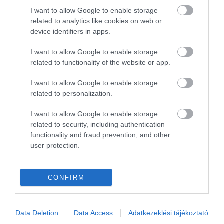
OLASZORSZÁG
PROGRAMAJÁNLÓ
REPÜLŐ
REPÜLŐJÁRAT
I want to allow Google to enable storage
REPÜLŐTÉR
RYANAIR
STATISZTIKA
STRAND
SZAKMAI CIKKEK
related to analytics like cookies on web or
device identifiers in apps.
SZPONZOR
SZÁLLODA
TERMÁL
TURIZMUS
UTAZÁS
VAKCINAÚTLEVÉL
VIDEÓ
VÉLEMÉNY
WELLNESS
WIZZAIR
I want to allow Google to enable storage
related to functionality of the website or app.
ÚJRANYITÁS
I want to allow Google to enable storage
related to personalization.
I want to allow Google to enable storage
MR SPABOOK
related to security, including authentication
functionality and fraud prevention, and other
A Szerzőről
user protection.
Turisztikai szakértő, utazó blogger, vendégélmény
CONFIRM
tanácsadó. Célom, hogy a kategória teremtő
blogmagazin keretein belül hiteles információ
Data Deletion
Data Access
Adatkezeklési tájékoztató
forrásul és inspirációul szolgáljak a turizmus szakma