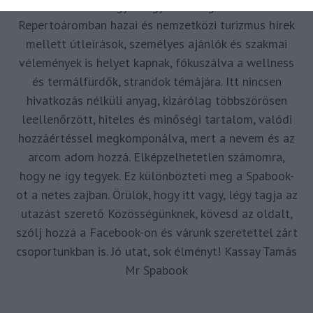
és az utazni vágyó nagyközönség számára is.
Repertoáromban hazai és nemzetközi turizmus hírek
mellett útleírások, személyes ajánlók és szakmai
vélemények is helyet kapnak, fókuszálva a wellness
és termálfürdők, strandok témájára. Itt nincsen
hivatkozás nélküli anyag, kizárólag többszörösen
leellenőrzött, hiteles és minőségi tartalom, valódi
hozzáértéssel megkomponálva, mert a nevem és az
arcom adom hozzá. Elképzelhetetlen számomra,
hogy ne így tegyek. Ez különbözteti meg a Spabook-
ot a netes zajban. Örülök, hogy itt vagy, légy tagja az
utazást szerető Közösségünknek, kövesd az oldalt,
szólj hozzá a Facebook-on és várunk szeretettel zárt
csoportunkban is. Jó utat, sok élményt! Kassay Tamás
Mr Spabook