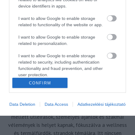
ÚJRANYITÁS
device identifiers in apps.
I want to allow Google to enable storage
related to functionality of the website or app.
MR SPABOOK
I want to allow Google to enable storage
related to personalization.
A Szerzőről
I want to allow Google to enable storage
related to security, including authentication
Turisztikai szakértő, utazó blogger, vendégélmény
functionality and fraud prevention, and other
user protection.
tanácsadó. Célom, hogy a kategória teremtő
blogmagazin keretein belül hiteles információ
CONFIRM
forrásul és inspirációul szolgáljak a turizmus szakma
és az utazni vágyó nagyközönség számára is.
Data Deletion
Data Access
Adatkezeklési tájékoztató
Repertoáromban hazai és nemzetközi turizmus hírek
mellett útleírások, személyes ajánlók és szakmai
vélemények is helyet kapnak, fókuszálva a wellness
és termálfürdők, strandok témájára. Itt nincsen