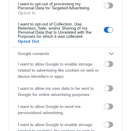
I want to opt-out of processing my
Personal Data for Targeted Advertising.
Opted In
I want to opt-out of Collection, Use,
Retention, Sale, and/or Sharing of my
NÉZZ KÖRBE TÉMÁK SZERINT!
Personal Data that Is Unrelated with the
Purposes for which it was collected.
Opted Out
AIRBNB
AJÁNLÓ
AUSZTRIA
BALATON
BELFÖLDI TURIZMUS
Google consents
BGYH
BOOKING
BUDAPEST
BUDAPEST AIRPORT
EMIRATES
I want to allow Google to enable storage
FEJLESZTÉS
FÜRDŐ
GYÓGYFÜRDŐ
HORVÁTORSZÁG
HOTEL
related to advertising like cookies on web or
device identifiers in apps.
HÍREK
KARANTÉN
KORONAVÍRUS
KÍNA
LÉGIKÖZLEKEDÉS
MAGYARORSZÁG
MAGYARUL
MISKOLC
MTÜ
MÁLTA
I want to allow my user data to be sent to
Google for online advertising purposes.
OLASZORSZÁG
PROGRAMAJÁNLÓ
REPÜLŐ
REPÜLŐJÁRAT
REPÜLŐTÉR
RYANAIR
STATISZTIKA
STRAND
SZAKMAI CIKKEK
I want to allow Google to send me
personalized advertising.
SZPONZOR
SZÁLLODA
TERMÁL
TURIZMUS
UTAZÁS
I want to allow Google to enable storage
VAKCINAÚTLEVÉL
VIDEÓ
VÉLEMÉNY
WELLNESS
WIZZAIR
related to analytics like cookies on web or