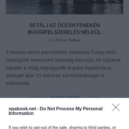
SÉTÁLJ AZ ÓCEÁN FENEKÉN
BÚVÁRFELSZERELÉS NÉLKÜL
írta
Polisor Bettina
A Kanada keleti partvidékén található Fundy-öböl
lenyűgöző természeti jelenség bölcsője, itt zajlanak
ugyanis a világ legnagyobb árapály-ingadozásai,
amelyek akár 15 méteres szintkülönbséget is
elérhetnek.
OLVASS TOVÁBB
spabook.net -
Do Not Process My Personal
Information
If you wish to opt-out of the sale, sharing to third parties, or