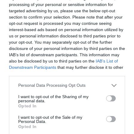
processing of your personal or sensitive information for
targeted advertising by us, please use the below opt-out
section to confirm your selection. Please note that after your
opt-out request is processed you may continue seeing
TOVÁBBI CIKKEK
interest-based ads based on personal information utilized by
us or personal information disclosed to third parties prior to
your opt-out. You may separately opt-out of the further
disclosure of your personal information by third parties on the
IAB’s list of downstream participants. This information may
also be disclosed by us to third parties on the
IAB’s List of
HETI BÖLCSESSÉG
Downstream Participants
that may further disclose it to other
third parties.
"Az ember, aki a tengert nézi, szerelemtől
Please note that this website/app uses one or more Google
Personal Data Processing Opt Outs
services and may gather and store information including but
sújtott gyerek." Jean-Michel Maulpoix
not limited to your visit or usage behaviour. You may click to
I want to opt-out of the Sharing of my
personal data.
grant or deny consent to Google and its third-party tags to
Opted In
use your data for below specified purposes in below Google
consent section.
I want to opt-out of the Sale of my
KÖZÖSSÉGÜNK TÉGED IS VÁR!
Personal Data.
Opted In