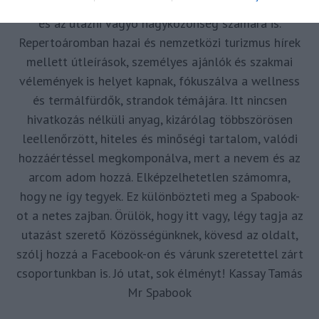
forrásul és inspirációul szolgáljak a turizmus szakma
és az utazni vágyó nagyközönség számára is.
Repertoáromban hazai és nemzetközi turizmus hírek
mellett útleírások, személyes ajánlók és szakmai
vélemények is helyet kapnak, fókuszálva a wellness
és termálfürdők, strandok témájára. Itt nincsen
hivatkozás nélküli anyag, kizárólag többszörösen
leellenőrzött, hiteles és minőségi tartalom, valódi
hozzáértéssel megkomponálva, mert a nevem és az
arcom adom hozzá. Elképzelhetetlen számomra,
hogy ne így tegyek. Ez különbözteti meg a Spabook-
ot a netes zajban. Örülök, hogy itt vagy, légy tagja az
utazást szerető Közösségünknek, kövesd az oldalt,
szólj hozzá a Facebook-on és várunk szeretettel zárt
csoportunkban is. Jó utat, sok élményt! Kassay Tamás
Mr Spabook