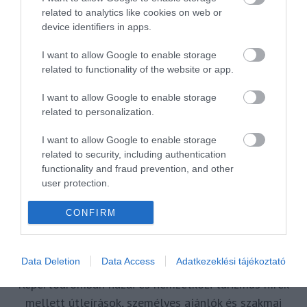
related to analytics like cookies on web or
VAKCINAÚTLEVÉL
VIDEÓ
VÉLEMÉNY
WELLNESS
WIZZAIR
device identifiers in apps.
ÚJRANYITÁS
I want to allow Google to enable storage
related to functionality of the website or app.
I want to allow Google to enable storage
MR SPABOOK
related to personalization.
I want to allow Google to enable storage
A Szerzőről
related to security, including authentication
functionality and fraud prevention, and other
user protection.
Turisztikai szakértő, utazó blogger, vendégélmény
tanácsadó. Célom, hogy a kategória teremtő
CONFIRM
blogmagazin keretein belül hiteles információ
forrásul és inspirációul szolgáljak a turizmus szakma
Data Deletion
Data Access
Adatkezeklési tájékoztató
és az utazni vágyó nagyközönség számára is.
Repertoáromban hazai és nemzetközi turizmus hírek
mellett útleírások, személyes ajánlók és szakmai