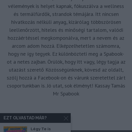
vélemények is helyet kapnak, fókuszálva a wellness
és termálfürdők, strandok témájára. Itt nincsen
hivatkozás nélküli anyag, kizárólag többszörösen
leellenőrzött, hiteles és minőségi tartalom, valódi
hozzáértéssel megkomponálva, mert a nevem és az
arcom adom hozzá. Elképzelhetetlen számomra,
hogy ne így tegyek. Ez különbözteti meg a Spabook-
ot a netes zajban. Örülök, hogy itt vagy, légy tagja az
utazást szerető Közösségünknek, kövesd az oldalt,
szólj hozzá a Facebook-on és várunk szeretettel zárt
csoportunkban is. Jó utat, sok élményt! Kassay Tamás
Mr Spabook
EZT OLVASTAD MÁR?
Légy Te is