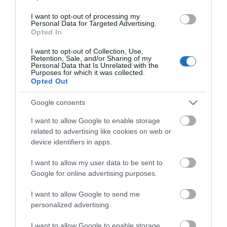
KÖZÖSSÉGÜNK TÉGED IS VÁR!
I want to opt-out of processing my
Personal Data for Targeted Advertising.
Opted In
I want to opt-out of Collection, Use,
Retention, Sale, and/or Sharing of my
Personal Data that Is Unrelated with the
Purposes for which it was collected.
NÉZZ KÖRBE TÉMÁK SZERINT!
Opted Out
Google consents
AIRBNB
AJÁNLÓ
AUSZTRIA
BALATON
BELFÖLDI TURIZMUS
I want to allow Google to enable storage
BGYH
BOOKING
BUDAPEST
BUDAPEST AIRPORT
EMIRATES
related to advertising like cookies on web or
device identifiers in apps.
FEJLESZTÉS
FÜRDŐ
GYÓGYFÜRDŐ
HORVÁTORSZÁG
HOTEL
HÍREK
KARANTÉN
KORONAVÍRUS
KÍNA
LÉGIKÖZLEKEDÉS
I want to allow my user data to be sent to
Google for online advertising purposes.
MAGYARORSZÁG
MAGYARUL
MISKOLC
MTÜ
MÁLTA
OLASZORSZÁG
PROGRAMAJÁNLÓ
REPÜLŐ
REPÜLŐJÁRAT
I want to allow Google to send me
personalized advertising.
REPÜLŐTÉR
RYANAIR
STATISZTIKA
STRAND
SZAKMAI CIKKEK
I want to allow Google to enable storage
SZPONZOR
SZÁLLODA
TERMÁL
TURIZMUS
UTAZÁS