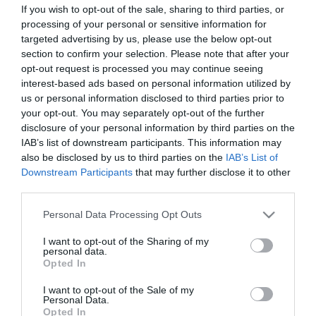
If you wish to opt-out of the sale, sharing to third parties, or
processing of your personal or sensitive information for
targeted advertising by us, please use the below opt-out
section to confirm your selection. Please note that after your
opt-out request is processed you may continue seeing
interest-based ads based on personal information utilized by
TOVÁBBI CIKKEK
us or personal information disclosed to third parties prior to
your opt-out. You may separately opt-out of the further
disclosure of your personal information by third parties on the
IAB’s list of downstream participants. This information may
also be disclosed by us to third parties on the
IAB’s List of
Downstream Participants
that may further disclose it to other
third parties.
HETI BÖLCSESSÉG
Please note that this website/app uses one or more Google
Personal Data Processing Opt Outs
services and may gather and store information including but
"Az ember, aki a tengert nézi, szerelemtől
not limited to your visit or usage behaviour. You may click to
I want to opt-out of the Sharing of my
personal data.
sújtott gyerek." Jean-Michel Maulpoix
grant or deny consent to Google and its third-party tags to
Opted In
use your data for below specified purposes in below Google
consent section.
I want to opt-out of the Sale of my
Personal Data.
Opted In