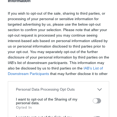
ismét a késő gótika jegyeit idézi majd.
Information
If you wish to opt-out of the sale, sharing to third parties, or
OLVASS TOVÁBB
processing of your personal or sensitive information for
targeted advertising by us, please use the below opt-out
section to confirm your selection. Please note that after your
opt-out request is processed you may continue seeing
interest-based ads based on personal information utilized by
us or personal information disclosed to third parties prior to
your opt-out. You may separately opt-out of the further
disclosure of your personal information by third parties on the
IAB’s list of downstream participants. This information may
TOVÁBBI CIKKEK
also be disclosed by us to third parties on the
IAB’s List of
Downstream Participants
that may further disclose it to other
third parties.
Please note that this website/app uses one or more Google
Personal Data Processing Opt Outs
services and may gather and store information including but
not limited to your visit or usage behaviour. You may click to
I want to opt-out of the Sharing of my
HETI BÖLCSESSÉG
personal data.
grant or deny consent to Google and its third-party tags to
Opted In
use your data for below specified purposes in below Google
"Az ember, aki a tengert nézi, szerelemtől
consent section.