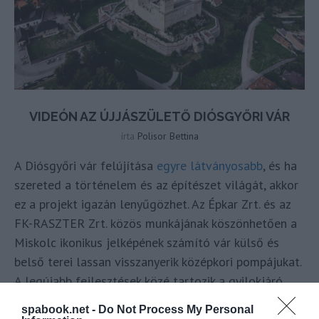
VIDEÓN AZ ÚJJÁSZÜLETŐ DIÓSGYŐRI VÁR
írta
Polisor Bettina
A Diósgyőri vár felújítása
egyre látványosabb
, és ha
szereted a történelem és az építészet világát, akkor
ez a projekt igazán lenyűgözhet. Az Épkar Zrt. és az
FK-RASZTER Zrt. közös munkájának köszönhetően a
Miskolc ikonikus jelképének számító vár külső és
belső terei lassan visszanyerik középkori pompájukat.
A legújabb fejlesztések közé tartozik a gyilokjáró
konzoljának telepítése, amelynek segítségével a vár
spabook.net -
Do Not Process My Personal