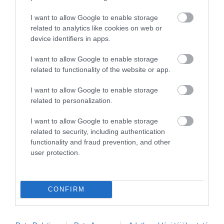
MAGYARORSZÁG
MAGYARUL
MISKOLC
MISKOLCTAPOLCA
MTÜ
I want to allow Google to enable storage
MÁLTA
OLASZORSZÁG
PROGRAMAJÁNLÓ
REPÜLŐ
related to analytics like cookies on web or
REPÜLŐJÁRAT
REPÜLŐTÉR
RYANAIR
STATISZTIKA
STRAND
device identifiers in apps.
SZAKMAI CIKKEK
SZÁLLODA
TERMÁL
TURIZMUS
UTAZÁS
I want to allow Google to enable storage
related to functionality of the website or app.
VAKCINAÚTLEVÉL
VIDEÓ
VÉLEMÉNY
WELLNESS
WIZZAIR
ÚJRANYITÁS
I want to allow Google to enable storage
related to personalization.
I want to allow Google to enable storage
related to security, including authentication
MR SPABOOK
functionality and fraud prevention, and other
user protection.
A Szerzőről
CONFIRM
Turisztikai szakértő, utazó blogger, vendégélmény
tanácsadó. Célom, hogy a kategória teremtő
blogmagazin keretein belül hiteles információ