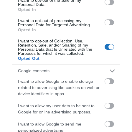
I want to opt-out of the Sale of my
Personal Data.
sújtott gyerek." Jean-Michel Maulpoix
Opted In
I want to opt-out of processing my
Personal Data for Targeted Advertising.
Opted In
KÖZÖSSÉGÜNK TÉGED IS VÁR!
I want to opt-out of Collection, Use,
Retention, Sale, and/or Sharing of my
Personal Data that Is Unrelated with the
Purposes for which it was collected.
Opted Out
Google consents
NÉZZ KÖRBE TÉMÁK SZERINT!
I want to allow Google to enable storage
related to advertising like cookies on web or
device identifiers in apps.
AIRBNB
AJÁNLÓ
AUSZTRIA
BALATON
BELFÖLDI TURIZMUS
BGYH
BOOKING
BUDAPEST
BUDAPEST AIRPORT
EMIRATES
I want to allow my user data to be sent to
Google for online advertising purposes.
FEJLESZTÉS
FÜRDŐ
GYÓGYFÜRDŐ
HORVÁTORSZÁG
HOTEL
I want to allow Google to send me
HÍREK
KARANTÉN
KORONAVÍRUS
KÍNA
LÉGIKÖZLEKEDÉS
personalized advertising.