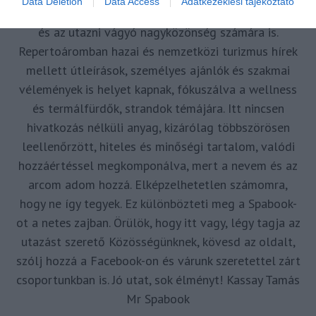
Data Deletion
Data Access
Adatkezeklési tájékoztató
forrásul és inspirációul szolgáljak a turizmus szakma
és az utazni vágyó nagyközönség számára is.
Repertoáromban hazai és nemzetközi turizmus hírek
mellett útleírások, személyes ajánlók és szakmai
vélemények is helyet kapnak, fókuszálva a wellness
és termálfürdők, strandok témájára. Itt nincsen
hivatkozás nélküli anyag, kizárólag többszörösen
leellenőrzött, hiteles és minőségi tartalom, valódi
hozzáértéssel megkomponálva, mert a nevem és az
arcom adom hozzá. Elképzelhetetlen számomra,
hogy ne így tegyek. Ez különbözteti meg a Spabook-
ot a netes zajban. Örülök, hogy itt vagy, légy tagja az
utazást szerető Közösségünknek, kövesd az oldalt,
szólj hozzá a Facebook-on és várunk szeretettel zárt
csoportunkban is. Jó utat, sok élményt! Kassay Tamás
Mr Spabook