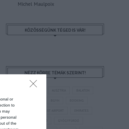
Michel Maulpoix
KÖZÖSSÉGÜNK TÉGED IS VÁR!
NÉZZ KÖRBE TÉMÁK SZERINT!
AIRBNB
AJÁNLÓ
AUSZTRIA
BALATON
sonal or
BELFÖLDI TURIZMUS
BGYH
BOOKING
ection to
BUDAPEST
BUDAPEST AIRPORT
EMIRATES
ou may
 personal
FEJLESZTÉS
FÜRDŐ
GYÓGYFÜRDŐ
out of the