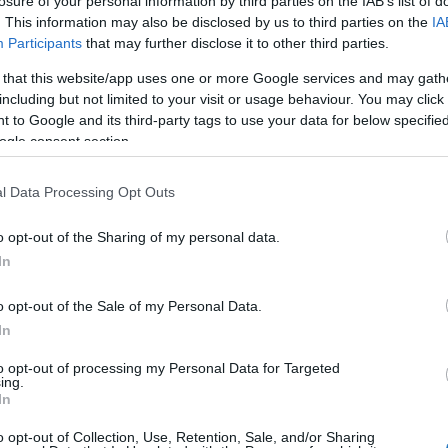
losure of your personal information by third parties on the IAB’s list of
. This information may also be disclosed by us to third parties on the
IA
TAIN – ÁPRILIS 19-ÉN TÁNCOL
Participants
that may further disclose it to other third parties.
AGYOBB ZENÉLŐ SZÖKŐKÚTJA A
 that this website/app uses one or more Google services and may gath
including but not limited to your visit or usage behaviour. You may click 
ÍTÁS ELŐTT
 to Google and its third-party tags to use your data for below specifi
ogle consent section.
Kassay Tamás
élő szökőkútja, a Dubai Fountain április 19-én este
l Data Processing Opt Outs
nyosság helyén hónapokon át munkagépek veszik át a
zökőkút még látványosabb, még modernebb formában
o opt-out of the Sharing of my personal data.
In
o opt-out of the Sale of my Personal Data.
VASS TOVÁBB
In
to opt-out of processing my Personal Data for Targeted
ing.
In
o opt-out of Collection, Use, Retention, Sale, and/or Sharing