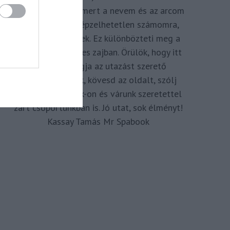
megkomponálva, mert a nevem és az arcom
adom hozzá. Elképzelhetetlen számomra,
hogy ne így tegyek. Ez különbözteti meg a
Spabook-ot a netes zajban. Örülök, hogy itt
vagy, légy tagja az utazást szerető
Közösségünknek, kövesd az oldalt, szólj
hozzá a Facebook-on és várunk szeretettel
zárt csoportunkban is. Jó utat, sok élményt!
Kassay Tamás Mr Spabook