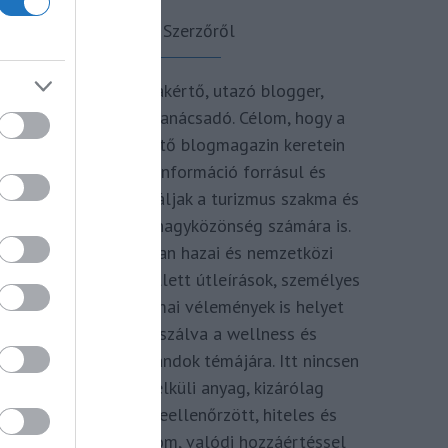
A Szerzőről
Turisztikai szakértő, utazó blogger,
vendégélmény tanácsadó. Célom, hogy a
kategória teremtő blogmagazin keretein
belül hiteles információ forrásul és
inspirációul szolgáljak a turizmus szakma és
az utazni vágyó nagyközönség számára is.
Repertoáromban hazai és nemzetközi
turizmus hírek mellett útleírások, személyes
ajánlók és szakmai vélemények is helyet
kapnak, fókuszálva a wellness és
termálfürdők, strandok témájára. Itt nincsen
hivatkozás nélküli anyag, kizárólag
többszörösen leellenőrzött, hiteles és
minőségi tartalom, valódi hozzáértéssel