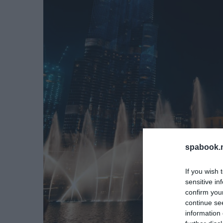
spabook.n
If you wish 
sensitive in
confirm you
continue se
information 