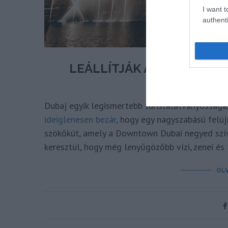
I want t
authenti
LEÁLLÍTJÁK A DUBAJI S
írta
Dubaj egyik legismertebb turistalátványossága
ideiglenesen bezár,
hogy egy nagyszabású felújít
szökőkút, amely a Downtown Dubai negyed szív
keresztül, hogy még lenyűgözőbb vízi, zenei és 
OL