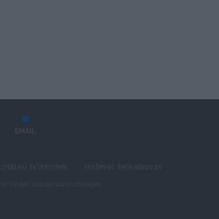
EMAIL
sználási feltételek
Hírlevél feliratkozás
ző írásbeli hozzájárulása szükséges.