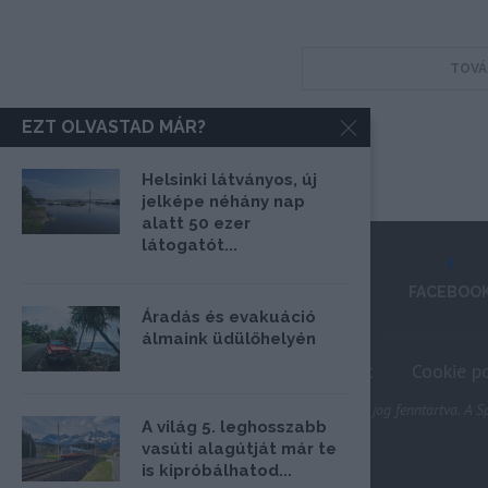
TOVÁ
EZT OLVASTAD MÁR?
Helsinki látványos, új
jelképe néhány nap
alatt 50 ezer
látogatót...
FACEBOO
Áradás és evakuáció
álmaink üdülőhelyén
Impresszum
Médiaajánlat
Cookie po
@2020 - Minden jog fenntartva. A Sp
A világ 5. leghosszabb
vasúti alagútját már te
is kipróbálhatod...