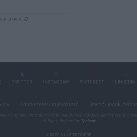
BBI CIKKEK
K
TWITTER
INSTAGRAM
PINTEREST
LINKEDIN
licy
Adatkezelési tájékoztató
Szerzői jogok, felha
abook.net oldalain található tartalmak felhasználásához, újraközléséhez a szer
All Rights Reserved by
Spabook
VISSZA A LAP TETEJÉRE