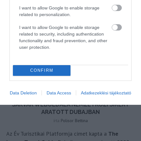
I want to allow Google to enable storage
related to personalization.
I want to allow Google to enable storage
related to security, including authentication
functionality and fraud prevention, and other
user protection.
CONFIRM
Data Deletion
Data Access
Adatkezeklési tájékoztató
SÁRVÁR WEBOLDALA NEMZETKÖZI SIKERT
ARATOTT DUBAJBAN
írta
Polisor Bettina
Az Év Turisztikai Platformja címet kapta a
The