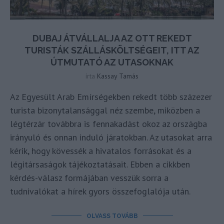
DUBAJ ÁTVÁLLALJA AZ OTT REKEDT
TURISTÁK SZÁLLÁSKÖLTSÉGEIT, ITT AZ
ÚTMUTATÓ AZ UTASOKNAK
írta
Kassay Tamás
Az Egyesült Arab Emírségekben rekedt több százezer
turista bizonytalansággal néz szembe, miközben a
légtérzár továbbra is fennakadást okoz az országba
irányuló és onnan induló járatokban. Az utasokat arra
kérik, hogy kövessék a hivatalos forrásokat és a
légitársaságok tájékoztatásait. Ebben a cikkben
kérdés-válasz formájában vesszük sorra a
tudnivalókat a hírek gyors összefoglalója után.
OLVASS TOVÁBB