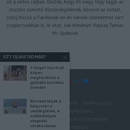
ot a netes zajban. Örülök, hogy itt vagy, légy tagja az
utazást szerető Közösségünknek, kövesd az oldalt,
szólj hozzá a Facebook-on és várunk szeretettel zárt
csoportunkban is. Jó utat, sok élményt! Kassay Tamás
Mr Spabook
EZT OLVASTAD MÁR?
A Sziget fesztivál
képes
megfordítani a
globális turizmus
trendet
Borúsan látják a
Impresszum
Médiaajánlat
Cookie policy
helyzetet a
Adatkezelési tájékoztató
vendéglátók, a
szálláshelyek
Szerzői jogok, felhasználási feltételek
stagnáló
Hírlevél feliratkozás
várakozással...