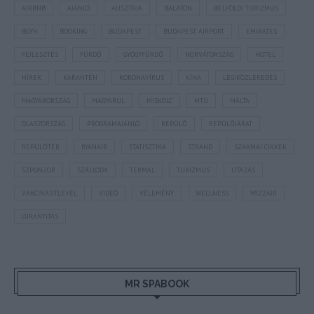
AIRBNB
AJÁNLÓ
AUSZTRIA
BALATON
BELFÖLDI TURIZMUS
BGYH
BOOKING
BUDAPEST
BUDAPEST AIRPORT
EMIRATES
FEJLESZTÉS
FÜRDŐ
GYÓGYFÜRDŐ
HORVÁTORSZÁG
HOTEL
HÍREK
KARANTÉN
KORONAVÍRUS
KÍNA
LÉGIKÖZLEKEDÉS
MAGYARORSZÁG
MAGYARUL
MISKOLC
MTÜ
MÁLTA
OLASZORSZÁG
PROGRAMAJÁNLÓ
REPÜLŐ
REPÜLŐJÁRAT
REPÜLŐTÉR
RYANAIR
STATISZTIKA
STRAND
SZAKMAI CIKKEK
SZPONZOR
SZÁLLODA
TERMÁL
TURIZMUS
UTAZÁS
VAKCINAÚTLEVÉL
VIDEÓ
VÉLEMÉNY
WELLNESS
WIZZAIR
ÚJRANYITÁS
MR SPABOOK