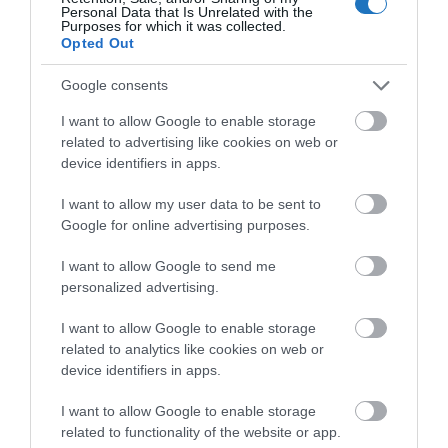
Personal Data that Is Unrelated with the
Purposes for which it was collected.
Opted Out
A FELTÖREKVŐ EMÍRSÉG 7 TIPPJE A
FENNTARTHATÓ UTAZÁSHOZ
Google consents
írta
Kassay Tamás
I want to allow Google to enable storage
Dubajból ide járnak nyaralni, ideje, hogy Te is
related to advertising like cookies on web or
megismerd!
Rász el-Haima (
Ras Al Khaimah
)
az
device identifiers in apps.
Egyesült Arab Emirátusok
hét emírségének az egyike,
I want to allow my user data to be sent to
az Emirátusok legészakibb részén fekszik, Dubajtól
Google for online advertising purposes.
mindössze 1 órás autóút távolságra.
I want to allow Google to send me
personalized advertising.
OLVASS TOVÁBB
I want to allow Google to enable storage
related to analytics like cookies on web or
device identifiers in apps.
I want to allow Google to enable storage
related to functionality of the website or app.