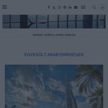
Spabook: wellness, utazás, közösség
EGYESÜLT ARAB EMÍRSÉGEK