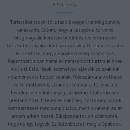
A Szerzőről
Turisztikai szakértő, utazó blogger, vendégélmény
tanácsadó. Célom, hogy a kategória teremtő
blogmagazin keretein belül hiteles információ
forrásul és inspirációul szolgáljak a turizmus szakma
és az utazni vágyó nagyközönség számára is.
Repertoáromban hazai és nemzetközi turizmus hírek
mellett útleírások, személyes ajánlók és szakmai
vélemények is helyet kapnak, fókuszálva a wellness
és termálfürdők, strandok témájára. Itt nincsen
hivatkozás nélküli anyag, kizárólag többszörösen
leellenőrzött, hiteles és minőségi tartalom, valódi
hozzáértéssel megkomponálva, mert a nevem és az
arcom adom hozzá. Elképzelhetetlen számomra,
hogy ne így tegyek. Ez különbözteti meg a Spabook-