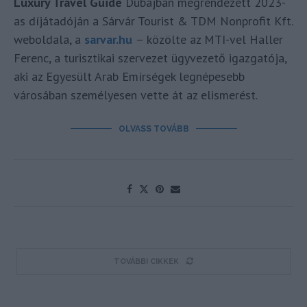
Luxury Travel Guide
Dubajban megrendezett 2023-
as díjátadóján a Sárvár Tourist & TDM Nonprofit Kft.
weboldala, a
sarvar.hu
– közölte az MTI-vel Haller
Ferenc, a turisztikai szervezet ügyvezető igazgatója,
aki az Egyesült Arab Emírségek legnépesebb
városában személyesen vette át az elismerést.
OLVASS TOVÁBB
TOVÁBBI CIKKEK