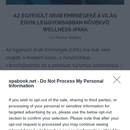
AZ EGYESÜLT ARAB EMÍRSÉGEKÉ A VILÁG
EGYIK LEGGYORSABBAN NÖVEKVŐ
WELLNESS-IPARA
írta
Polisor Bettina
Az Egyesült Arab Emírségek (UAE) ma már nem
csupán a modern luxus, a futurisztikus
városfejlesztés és a prémium turizmus szinonimája –
hanem a világ egyik legdinamikusabban
fejlődő
wellness-iparának
is. A Global Wellness
spabook.net -
Do Not Process My Personal
Information
Institute (GWI) friss jelentése szerint az ország
wellnesspiaca 2023-ra 34,1 milliárd amerikai
If you wish to opt-out of the sale, sharing to third parties, or
dollárra nőtt, 2019 és 2023 között pedig 58
processing of your personal or sensitive information for
százalékos bővülést mutatott – ezzel megelőzve a
targeted advertising by us, please use the below opt-out
section to confirm your selection. Please note that after your
legtöbb globális piacot – értesült róla a
opt-out request is processed you may continue seeing
Spabook.net
.