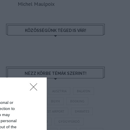
Michel Maulpoix
KÖZÖSSÉGÜNK TÉGED IS VÁR!
NÉZZ KÖRBE TÉMÁK SZERINT!
AIRBNB
AJÁNLÓ
AUSZTRIA
BALATON
BELFÖLDI TURIZMUS
BGYH
BOOKING
sonal or
ection to
BUDAPEST
BUDAPEST AIRPORT
EMIRATES
ou may
 personal
FEJLESZTÉS
FÜRDŐ
GYÓGYFÜRDŐ
out of the