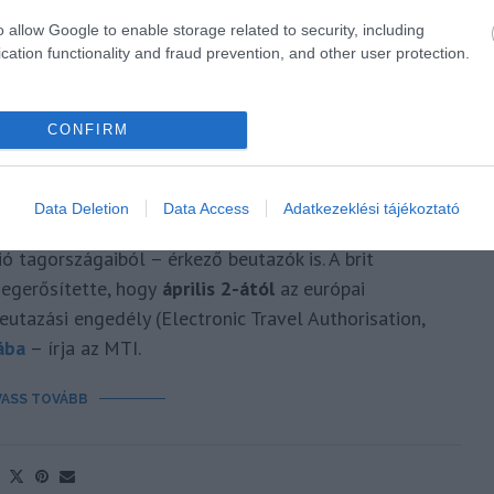
o allow Google to enable storage related to security, including
cation functionality and fraud prevention, and other user protection.
GÉNYELHETED AZ ETA-T, MIELŐTT
CONFIRM
ANNIÁBA UTAZOL
Polisor Bettina
Data Deletion
Data Access
Adatkezeklési tájékoztató
kiválthatják a nagy-britanniai elektronikus belépési
ó tagországaiból – érkező beutazók is. A brit
egerősítette, hogy
április 2-ától
az európai
eutazási engedély (Electronic Travel Authorisation,
ába
– írja az MTI.
VASS TOVÁBB