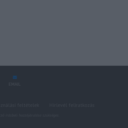
EMAIL
sználási feltételek
Hírlevél feliratkozás
ző írásbeli hozzájárulása szükséges.