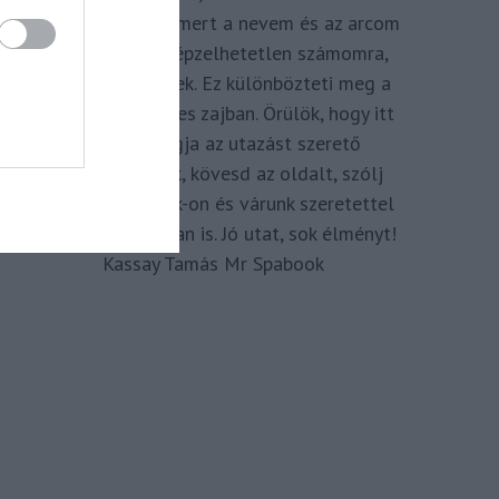
megkomponálva, mert a nevem és az arcom
adom hozzá. Elképzelhetetlen számomra,
hogy ne így tegyek. Ez különbözteti meg a
Spabook-ot a netes zajban. Örülök, hogy itt
vagy, légy tagja az utazást szerető
Közösségünknek, kövesd az oldalt, szólj
hozzá a Facebook-on és várunk szeretettel
zárt csoportunkban is. Jó utat, sok élményt!
Kassay Tamás Mr Spabook