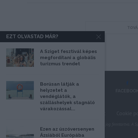
TOVÁ
EZT OLVASTAD MÁR?
A Sziget fesztivál képes
megfordítani a globális
turizmus trendet
Borúsan látják a
helyzetet a
FACEBOO
vendéglátók, a
szálláshelyek stagnáló
várakozással...
Impresszum
Médiaajánlat
Cookie po
@2020 - Minden jog fenntartva. A Sp
Ezen az úszóversenyen
Ázsiából Európába