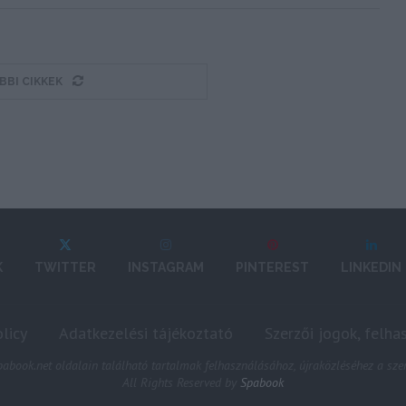
BBI CIKKEK
K
TWITTER
INSTAGRAM
PINTEREST
LINKEDIN
licy
Adatkezelési tájékoztató
Szerzői jogok, felha
abook.net oldalain található tartalmak felhasználásához, újraközléséhez a szer
All Rights Reserved by
Spabook