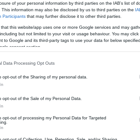
losure of your personal information by third parties on the IAB’s list of
. This information may also be disclosed by us to third parties on the
IA
BE, FEBRUÁRTÓL MEGVÁLTOZNAK A
Participants
that may further disclose it to other third parties.
BA UTAZÁS FELTÉTELEI
 that this website/app uses one or more Google services and may gath
including but not limited to your visit or usage behaviour. You may click 
Polisor Bettina
 to Google and its third-party tags to use your data for below specifi
ályságba utazók számára. 2026 február végétől
ogle consent section.
(Electronic Travel Authorisation – ETA)
lehet belépni
l Data Processing Opt Outs
 nélkül utazhatnak – köztük az Európai Unió
t
az MTI beszámolójából.
o opt-out of the Sharing of my personal data.
In
VASS TOVÁBB
o opt-out of the Sale of my Personal Data.
In
to opt-out of processing my Personal Data for Targeted
ing.
In
o opt-out of Collection, Use, Retention, Sale, and/or Sharing