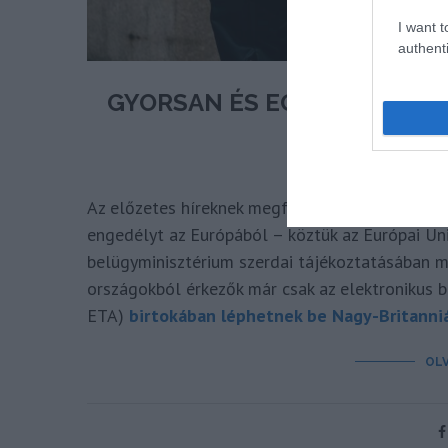
I want t
authenti
GYORSAN ÉS EGYSZERŰEN I
NAGY-BRIT
írta
Az előzetes híreknek megfelelően március 5-től 
engedélyt az Európából – köztük az Európai Uni
belügyminisztérium szerdai tájékoztatásában m
országokból érkezők már csak az elektronikus b
ETA)
birtokában léphetnek be Nagy-Britanni
OL