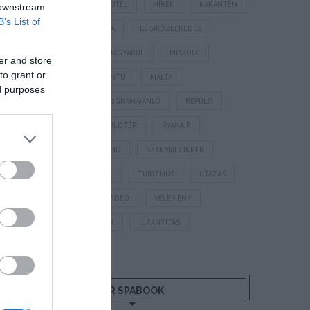
HORVÁTORSZÁG
HOTEL
HÍREK
KARANTÉN
 downstream
B’s List of
KORONAVÍRUS
KÍNA
LÉGIKÖZLEKEDÉS
MAGYARORSZÁG
MAGYARUL
MISKOLC
er and store
to grant or
MISKOLCTAPOLCA
MTÜ
MÁLTA
ed purposes
OLASZORSZÁG
PROGRAMAJÁNLÓ
REPÜLŐ
REPÜLŐJÁRAT
REPÜLŐTÉR
RYANAIR
STATISZTIKA
STRAND
SZAKMAI CIKKEK
SZÁLLODA
TERMÁL
TURIZMUS
UTAZÁS
VAKCINAÚTLEVÉL
VIDEÓ
VÉLEMÉNY
WELLNESS
WIZZAIR
ÚJRANYITÁS
MR SPABOOK