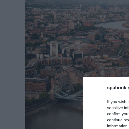
spabook.n
If you wish 
sensitive in
confirm you
continue se
information 