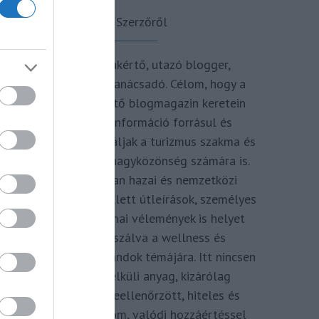
A Szerzőről
Turisztikai szakértő, utazó blogger,
vendégélmény tanácsadó. Célom, hogy a
kategória teremtő blogmagazin keretein
belül hiteles információ forrásul és
inspirációul szolgáljak a turizmus szakma és
az utazni vágyó nagyközönség számára is.
Repertoáromban hazai és nemzetközi
turizmus hírek mellett útleírások, személyes
ajánlók és szakmai vélemények is helyet
kapnak, fókuszálva a wellness és
termálfürdők, strandok témájára. Itt nincsen
hivatkozás nélküli anyag, kizárólag
többszörösen leellenőrzött, hiteles és
minőségi tartalom, valódi hozzáértéssel