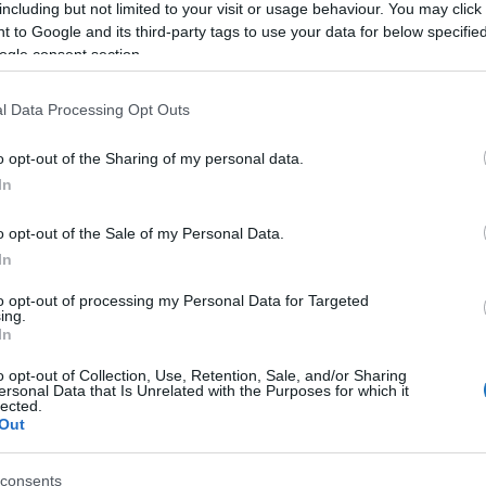
including but not limited to your visit or usage behaviour. You may click 
 to Google and its third-party tags to use your data for below specifi
 KOBOZTAK EL AZ AMERIKAI
ogle consent section.
EKEN 2022-BEN
l Data Processing Opt Outs
Polisor Bettina
o opt-out of the Sharing of my personal data.
özlekedésbiztonsági Hivatal (TSA) ügynökei által az
In
 száma 2010 óta minden évben folyamatosan emelkedik,
 koboztak el – azaz naponta átlagosan 18 darab
o opt-out of the Sale of my Personal Data.
In
to opt-out of processing my Personal Data for Targeted
VASS TOVÁBB
ing.
In
o opt-out of Collection, Use, Retention, Sale, and/or Sharing
ersonal Data that Is Unrelated with the Purposes for which it
lected.
Out
consents