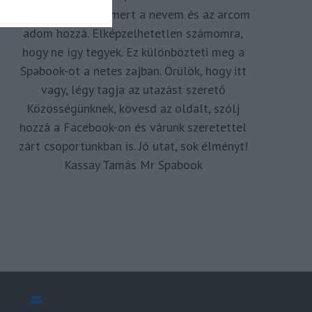
megkomponálva, mert a nevem és az arcom
adom hozzá. Elképzelhetetlen számomra,
hogy ne így tegyek. Ez különbözteti meg a
Spabook-ot a netes zajban. Örülök, hogy itt
vagy, légy tagja az utazást szerető
Közösségünknek, kövesd az oldalt, szólj
hozzá a Facebook-on és várunk szeretettel
zárt csoportunkban is. Jó utat, sok élményt!
Kassay Tamás Mr Spabook