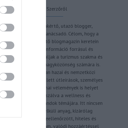
A Szerzőről
Turisztikai szakértő, utazó blogger,
vendégélmény tanácsadó. Célom, hogy a
kategória teremtő blogmagazin keretein
belül hiteles információ forrásul és
inspirációul szolgáljak a turizmus szakma és
az utazni vágyó nagyközönség számára is.
Repertoáromban hazai és nemzetközi
turizmus hírek mellett útleírások, személyes
ajánlók és szakmai vélemények is helyet
kapnak, fókuszálva a wellness és
termálfürdők, strandok témájára. Itt nincsen
hivatkozás nélküli anyag, kizárólag
többszörösen leellenőrzött, hiteles és
minőségi tartalom, valódi hozzáértéssel