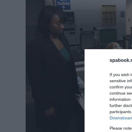
spabook.n
If you wish 
sensitive in
confirm you
continue se
information 
further disc
participants
Downstream 
Please note