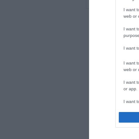
TOVÁ
I want t
web or d
I want t
purpose
I want 
I want t
web or d
I want t
or app.
I want t
I want t
authenti