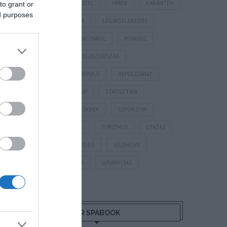
HORVÁTORSZÁG
HOTEL
HÍREK
KARANTÉN
to grant or
ed purposes
KORONAVÍRUS
KÍNA
LÉGIKÖZLEKEDÉS
MAGYARORSZÁG
MAGYARUL
MISKOLC
MTÜ
MÁLTA
OLASZORSZÁG
PROGRAMAJÁNLÓ
REPÜLŐ
REPÜLŐJÁRAT
REPÜLŐTÉR
RYANAIR
STATISZTIKA
STRAND
SZAKMAI CIKKEK
SZPONZOR
SZÁLLODA
TERMÁL
TURIZMUS
UTAZÁS
VAKCINAÚTLEVÉL
VIDEÓ
VÉLEMÉNY
WELLNESS
WIZZAIR
ÚJRANYITÁS
MR SPABOOK