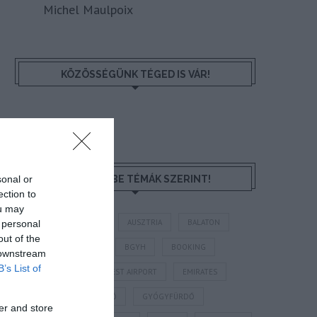
Michel Maulpoix
KÖZÖSSÉGÜNK TÉGED IS VÁR!
sonal or
NÉZZ KÖRBE TÉMÁK SZERINT!
ection to
ou may
AIRBNB
AJÁNLÓ
AUSZTRIA
BALATON
 personal
out of the
BELFÖLDI TURIZMUS
BGYH
BOOKING
 downstream
B’s List of
BUDAPEST
BUDAPEST AIRPORT
EMIRATES
FEJLESZTÉS
FÜRDŐ
GYÓGYFÜRDŐ
er and store