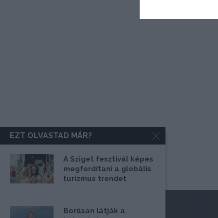
EZT OLVASTAD MÁR?
A Sziget fesztivál képes
megfordítani a globális
turizmus trendet
Borúsan látják a