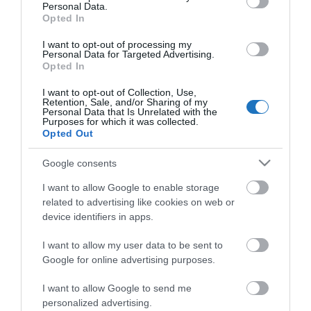
sújtott gyerek." Jean-Michel Maulpoix
Personal Data.
Opted In
I want to opt-out of processing my
Personal Data for Targeted Advertising.
Opted In
KÖZÖSSÉGÜNK TÉGED IS VÁR!
I want to opt-out of Collection, Use,
Retention, Sale, and/or Sharing of my
Personal Data that Is Unrelated with the
Purposes for which it was collected.
Opted Out
Google consents
NÉZZ KÖRBE TÉMÁK SZERINT!
I want to allow Google to enable storage
related to advertising like cookies on web or
AIRBNB
AJÁNLÓ
AUSZTRIA
BALATON
BELFÖLDI TURIZMUS
device identifiers in apps.
BGYH
BOOKING
BUDAPEST
BUDAPEST AIRPORT
EMIRATES
I want to allow my user data to be sent to
Google for online advertising purposes.
FEJLESZTÉS
FÜRDŐ
GYÓGYFÜRDŐ
HORVÁTORSZÁG
HOTEL
HÍREK
KARANTÉN
KORONAVÍRUS
KÍNA
LÉGIKÖZLEKEDÉS
I want to allow Google to send me
personalized advertising.
MAGYARORSZÁG
MAGYARUL
MISKOLC
MTÜ
MÁLTA