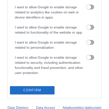
OLASZORSZÁG
PROGRAMAJÁNLÓ
REPÜLŐ
REPÜLŐJÁRAT
I want to allow Google to enable storage
related to analytics like cookies on web or
REPÜLŐTÉR
RYANAIR
STATISZTIKA
STRAND
SZAKMAI CIKKEK
device identifiers in apps.
SZPONZOR
SZÁLLODA
TERMÁL
TURIZMUS
UTAZÁS
I want to allow Google to enable storage
VAKCINAÚTLEVÉL
VIDEÓ
VÉLEMÉNY
WELLNESS
WIZZAIR
related to functionality of the website or app.
ÚJRANYITÁS
I want to allow Google to enable storage
related to personalization.
I want to allow Google to enable storage
MR SPABOOK
related to security, including authentication
functionality and fraud prevention, and other
user protection.
A Szerzőről
Turisztikai szakértő, utazó blogger, vendégélmény
CONFIRM
tanácsadó. Célom, hogy a kategória teremtő
blogmagazin keretein belül hiteles információ
Data Deletion
Data Access
Adatkezeklési tájékoztató