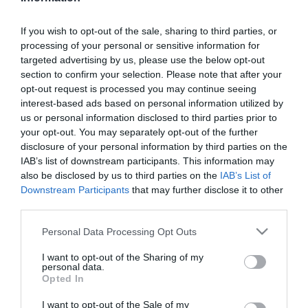
OLVASS TOVÁBB
If you wish to opt-out of the sale, sharing to third parties, or
processing of your personal or sensitive information for
targeted advertising by us, please use the below opt-out
section to confirm your selection. Please note that after your
opt-out request is processed you may continue seeing
interest-based ads based on personal information utilized by
us or personal information disclosed to third parties prior to
your opt-out. You may separately opt-out of the further
disclosure of your personal information by third parties on the
TOVÁBBI CIKKEK
IAB’s list of downstream participants. This information may
also be disclosed by us to third parties on the
IAB’s List of
Downstream Participants
that may further disclose it to other
third parties.
Please note that this website/app uses one or more Google
Personal Data Processing Opt Outs
services and may gather and store information including but
HETI BÖLCSESSÉG
not limited to your visit or usage behaviour. You may click to
I want to opt-out of the Sharing of my
personal data.
grant or deny consent to Google and its third-party tags to
Opted In
use your data for below specified purposes in below Google
"Az ember, aki a tengert nézi, szerelemtől
consent section.
I want to opt-out of the Sale of my