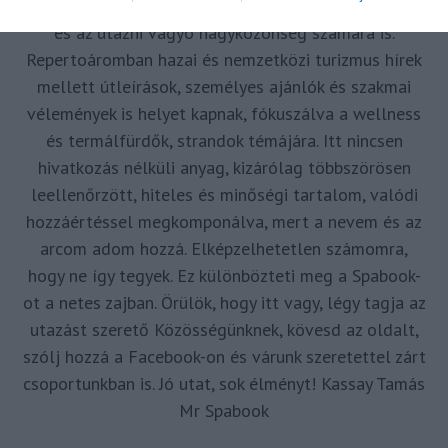
forrásul és inspirációul szolgáljak a turizmus szakma
és az utazni vágyó nagyközönség számára is.
Repertoáromban hazai és nemzetközi turizmus hírek
mellett útleírások, személyes ajánlók és szakmai
vélemények is helyet kapnak, fókuszálva a wellness
és termálfürdők, strandok témájára. Itt nincsen
hivatkozás nélküli anyag, kizárólag többszörösen
leellenőrzött, hiteles és minőségi tartalom, valódi
hozzáértéssel megkomponálva, mert a nevem és az
arcom adom hozzá. Elképzelhetetlen számomra,
hogy ne így tegyek. Ez különbözteti meg a Spabook-
ot a netes zajban. Örülök, hogy itt vagy, légy tagja az
utazást szerető Közösségünknek, kövesd az oldalt,
szólj hozzá a Facebook-on és várunk szeretettel zárt
csoportunkban is. Jó utat, sok élményt! Kassay Tamás
Mr Spabook