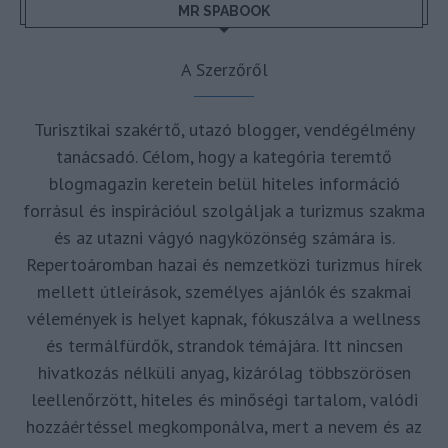
MR SPABOOK
A Szerzőről
Turisztikai szakértő, utazó blogger, vendégélmény
tanácsadó. Célom, hogy a kategória teremtő
blogmagazin keretein belül hiteles információ
forrásul és inspirációul szolgáljak a turizmus szakma
és az utazni vágyó nagyközönség számára is.
Repertoáromban hazai és nemzetközi turizmus hírek
mellett útleírások, személyes ajánlók és szakmai
vélemények is helyet kapnak, fókuszálva a wellness
és termálfürdők, strandok témájára. Itt nincsen
hivatkozás nélküli anyag, kizárólag többszörösen
leellenőrzött, hiteles és minőségi tartalom, valódi
hozzáértéssel megkomponálva, mert a nevem és az