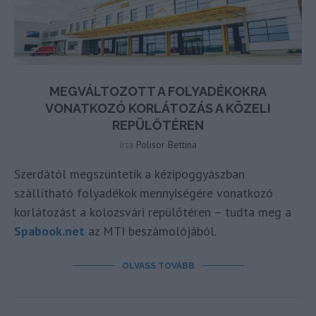
MEGVÁLTOZOTT A FOLYADÉKOKRA
VONATKOZÓ KORLÁTOZÁS A KÖZELI
REPÜLŐTÉREN
írta
Polisor Bettina
Szerdától megszüntetik a kézipoggyászban
szállítható folyadékok mennyiségére vonatkozó
korlátozást a kolozsvári repülőtéren – tudta meg a
Spabook.net
az MTI beszámolójából.
OLVASS TOVÁBB