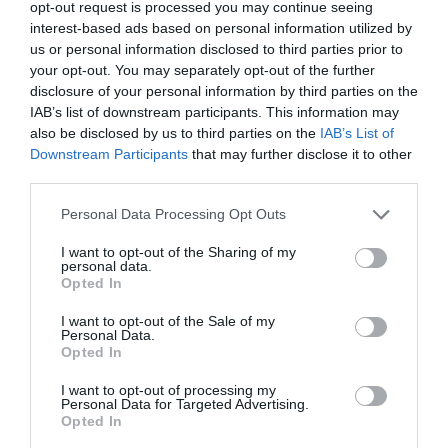
opt-out request is processed you may continue seeing
írta
Polisor Bettina
interest-based ads based on personal information utilized by
us or personal information disclosed to third parties prior to
Az új 3D-s szkennerek bevezetésének köszönhetően a
your opt-out. You may separately opt-out of the further
Teesside Airport
és a
London City Airport
is
disclosure of your personal information by third parties on the
eltörölte a repülés előtti biztonsági ellenőrzés során
IAB’s list of downstream participants. This information may
also be disclosed by us to third parties on the
IAB’s List of
alkalmazott, folyadékokra és elektronikus eszközök
Downstream Participants
that may further disclose it to other
kézipoggyászból való eltávolítására vonatkozó
third parties.
előírásait – írja a
The Times.
Please note that this website/app uses one or more Google
Personal Data Processing Opt Outs
services and may gather and store information including but
OLVASS TOVÁBB
not limited to your visit or usage behaviour. You may click to
I want to opt-out of the Sharing of my
personal data.
grant or deny consent to Google and its third-party tags to
Opted In
use your data for below specified purposes in below Google
consent section.
I want to opt-out of the Sale of my
Personal Data.
Opted In
I want to opt-out of processing my
Personal Data for Targeted Advertising.
Opted In
TOVÁBBI CIKKEK