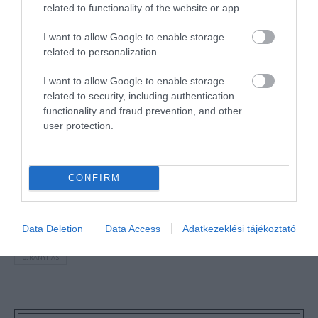
NÉZZ KÖRBE TÉMÁK SZERINT!
related to functionality of the website or app.
I want to allow Google to enable storage
AIRBNB
AJÁNLÓ
AUSZTRIA
BALATON
BELFÖLDI TURIZMUS
related to personalization.
BGYH
BOOKING
BUDAPEST
BUDAPEST AIRPORT
EMIRATES
I want to allow Google to enable storage
FEJLESZTÉS
FÜRDŐ
GYÓGYFÜRDŐ
HORVÁTORSZÁG
HOTEL
related to security, including authentication
functionality and fraud prevention, and other
HÍREK
KARANTÉN
KORONAVÍRUS
KÍNA
LÉGIKÖZLEKEDÉS
user protection.
MAGYARORSZÁG
MAGYARUL
MISKOLC
MTÜ
MÁLTA
OLASZORSZÁG
PROGRAMAJÁNLÓ
REPÜLŐ
REPÜLŐJÁRAT
CONFIRM
REPÜLŐTÉR
RYANAIR
STATISZTIKA
STRAND
SZAKMAI CIKKEK
SZPONZOR
SZÁLLODA
TERMÁL
TURIZMUS
UTAZÁS
Data Deletion
Data Access
Adatkezeklési tájékoztató
VAKCINAÚTLEVÉL
VIDEÓ
VÉLEMÉNY
WELLNESS
WIZZAIR
ÚJRANYITÁS