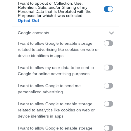
I want to opt-out of Collection, Use,
Retention, Sale, and/or Sharing of my
Personal Data that Is Unrelated with the
Purposes for which it was collected.
Opted Out
Google consents
HETI BÖLCSESSÉG
I want to allow Google to enable storage
related to advertising like cookies on web or
"Az ember, aki a tengert nézi, szerelemtől
device identifiers in apps.
sújtott gyerek." Jean-Michel Maulpoix
I want to allow my user data to be sent to
Google for online advertising purposes.
I want to allow Google to send me
KÖZÖSSÉGÜNK TÉGED IS VÁR!
personalized advertising.
I want to allow Google to enable storage
related to analytics like cookies on web or
device identifiers in apps.
I want to allow Google to enable storage