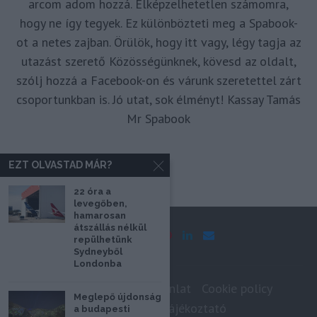
arcom adom hozzá. Elképzelhetetlen számomra,
hogy ne így tegyek. Ez különbözteti meg a Spabook-
ot a netes zajban. Örülök, hogy itt vagy, légy tagja az
utazást szerető Közösségünknek, kövesd az oldalt,
szólj hozzá a Facebook-on és várunk szeretettel zárt
csoportunkban is. Jó utat, sok élményt! Kassay Tamás
Mr Spabook
EZT OLVASTAD MÁR?
22 óra a
levegőben,
hamarosan
átszállás nélkül
repülhetünk
Sydneyből
Londonba
Impresszum
Médiaajánlat
Cookie policy
Meglepő újdonság
Adatkezelési tájékoztató
a budapesti