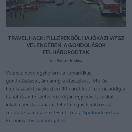
TRAVEL HACK: FILLÉREKBŐL HAJÓKÁZHATSZ
VELENCÉBEN, A GONDOLÁSOK
FELHÁBORODTAK
írta
Polisor Bettina
Velence neve egybeforrt a romantikus
gondolázással, ám amíg a klasszikus, félórás
hajókázásért napközben 90 eurót kell fizetni, addig a
Canal Grande széles vízi útján egy másik, sokkal
inkább pénztárcabarát lehetőség is kínálkozik a
turisták számára – értesült róla a
Spabook.net
az
Euronews
beszámolójából
.