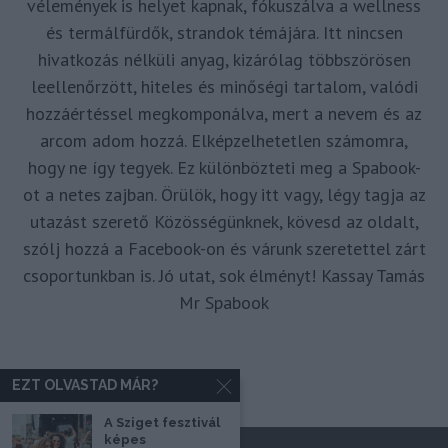
vélemények is helyet kapnak, fókuszálva a wellness
és termálfürdők, strandok témájára. Itt nincsen
hivatkozás nélküli anyag, kizárólag többszörösen
leellenőrzött, hiteles és minőségi tartalom, valódi
hozzáértéssel megkomponálva, mert a nevem és az
arcom adom hozzá. Elképzelhetetlen számomra,
hogy ne így tegyek. Ez különbözteti meg a Spabook-
ot a netes zajban. Örülök, hogy itt vagy, légy tagja az
utazást szerető Közösségünknek, kövesd az oldalt,
szólj hozzá a Facebook-on és várunk szeretettel zárt
csoportunkban is. Jó utat, sok élményt! Kassay Tamás
Mr Spabook
EZT OLVASTAD MÁR?
A Sziget fesztivál
képes