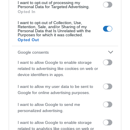
I want to opt-out of processing my
Personal Data for Targeted Advertising.
Opted In
I want to opt-out of Collection, Use,
Retention, Sale, and/or Sharing of my
Personal Data that Is Unrelated with the
Purposes for which it was collected.
TOVÁBBI CIKKEK
Opted Out
Google consents
I want to allow Google to enable storage
related to advertising like cookies on web or
device identifiers in apps.
HETI BÖLCSESSÉG
I want to allow my user data to be sent to
"Az ember, aki a tengert nézi, szerelemtől
Google for online advertising purposes.
sújtott gyerek." Jean-Michel Maulpoix
I want to allow Google to send me
personalized advertising.
I want to allow Google to enable storage
KÖZÖSSÉGÜNK TÉGED IS VÁR!
related to analytics like cookies on web or