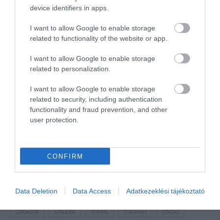
device identifiers in apps.
I want to allow Google to enable storage
related to functionality of the website or app.
I want to allow Google to enable storage
NÉZZ KÖRBE TÉMÁK SZERINT!
related to personalization.
I want to allow Google to enable storage
related to security, including authentication
AIRBNB
AJÁNLÓ
AUSZTRIA
BALATON
BELFÖLDI TURIZMUS
functionality and fraud prevention, and other
BGYH
BOOKING
BUDAPEST
BUDAPEST AIRPORT
EMIRATES
user protection.
FEJLESZTÉS
FÜRDŐ
GYÓGYFÜRDŐ
HORVÁTORSZÁG
HOTEL
HÍREK
KARANTÉN
KORONAVÍRUS
KÍNA
LÉGIKÖZLEKEDÉS
CONFIRM
MAGYARORSZÁG
MAGYARUL
MISKOLC
MTÜ
MÁLTA
OLASZORSZÁG
PROGRAMAJÁNLÓ
REPÜLŐ
REPÜLŐJÁRAT
Data Deletion
Data Access
Adatkezeklési tájékoztató
REPÜLŐTÉR
RYANAIR
STATISZTIKA
STRAND
SZAKMAI CIKKEK
SZPONZOR
SZÁLLODA
TERMÁL
TURIZMUS
UTAZÁS