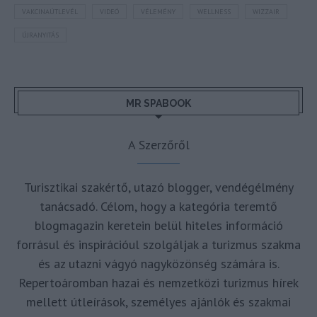
VAKCINAÚTLEVÉL
VIDEÓ
VÉLEMÉNY
WELLNESS
WIZZAIR
ÚJRANYITÁS
MR SPABOOK
A Szerzőről
Turisztikai szakértő, utazó blogger, vendégélmény
tanácsadó. Célom, hogy a kategória teremtő
blogmagazin keretein belül hiteles információ
forrásul és inspirációul szolgáljak a turizmus szakma
és az utazni vágyó nagyközönség számára is.
Repertoáromban hazai és nemzetközi turizmus hírek
mellett útleírások, személyes ajánlók és szakmai