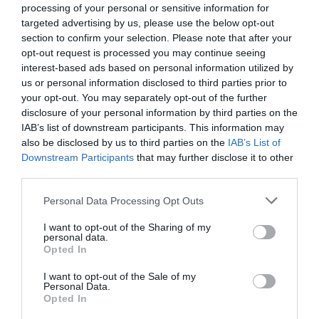
processing of your personal or sensitive information for
targeted advertising by us, please use the below opt-out
GONDOLÁSOKAT TOBOROZ VELENCE,
section to confirm your selection. Please note that after your
ÁLOMFIZETÉS VÁRJA AZ ÚJONCOKAT
opt-out request is processed you may continue seeing
interest-based ads based on personal information utilized by
írta
Polisor Bettina
us or personal information disclosed to third parties prior to
Velence, a világ egyik leglátogatottabb városa
your opt-out. You may separately opt-out of the further
disclosure of your personal information by third parties on the
különleges lehetőséggel állt elő azon vállalkozó
IAB’s list of downstream participants. This information may
szelleműek számára, akik szívesen kipróbálnák
also be disclosed by us to third parties on the
IAB’s List of
magukat egy igazi velencei gondolás szerepében. A
Downstream Participants
that may further disclose it to other
third parties.
város, amely évente 30 millió turistát vonz,
új
gondolásokat toborzott
, hogy pótolja a nyugdíjba
Please note that this website/app uses one or more Google
Personal Data Processing Opt Outs
vonulókat, és biztosítsa, hogy a híres csatornákon
services and may gather and store information including but
not limited to your visit or usage behaviour. You may click to
I want to opt-out of the Sharing of my
továbbra is elegendő gondola álljon rendelkezésre.
personal data.
grant or deny consent to Google and its third-party tags to
Opted In
use your data for below specified purposes in below Google
OLVASS TOVÁBB
consent section.
I want to opt-out of the Sale of my
Personal Data.
Opted In