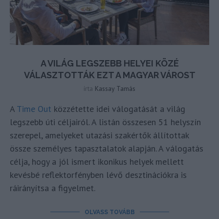
A VILÁG LEGSZEBB HELYEI KÖZÉ
VÁLASZTOTTÁK EZT A MAGYAR VÁROST
írta
Kassay Tamás
A
Time Out
közzétette idei válogatását a világ
legszebb úti céljairól. A listán összesen 51 helyszín
szerepel, amelyeket utazási szakértők állítottak
össze személyes tapasztalatok alapján. A válogatás
célja, hogy a jól ismert ikonikus helyek mellett
kevésbé reflektorfényben lévő desztinációkra is
ráirányítsa a figyelmet.
OLVASS TOVÁBB