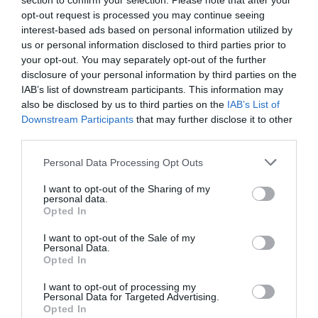
section to confirm your selection. Please note that after your
FENNTARTHATÓSÁG ÉLMÉNYALAPON, ÚJABB
opt-out request is processed you may continue seeing
interest-based ads based on personal information utilized by
DÍJAT KAPOTT A HOTEL PALOTA LILLAFÜRED
us or personal information disclosed to third parties prior to
írta
Polisor Bettina
your opt-out. You may separately opt-out of the further
disclosure of your personal information by third parties on the
A lillafüredi Palotaszálló
„Re:Palota – Értékek
IAB’s list of downstream participants. This information may
körforgása”
tematikus akcióhete a 17. Európai
also be disclosed by us to third parties on the
IAB’s List of
Hulladékcsökkentési Hét hazai versenyén
Downstream Participants
that may further disclose it to other
third parties.
a
Gazdálkodó és ipari szervezet
kategória
2.
helyezését érte el
– értesült róla a
Spabook.net
.
Please note that this website/app uses one or more Google
Personal Data Processing Opt Outs
services and may gather and store information including but
not limited to your visit or usage behaviour. You may click to
I want to opt-out of the Sharing of my
OLVASS TOVÁBB
personal data.
grant or deny consent to Google and its third-party tags to
Opted In
use your data for below specified purposes in below Google
consent section.
I want to opt-out of the Sale of my
Personal Data.
Opted In
I want to opt-out of processing my
Personal Data for Targeted Advertising.
Opted In