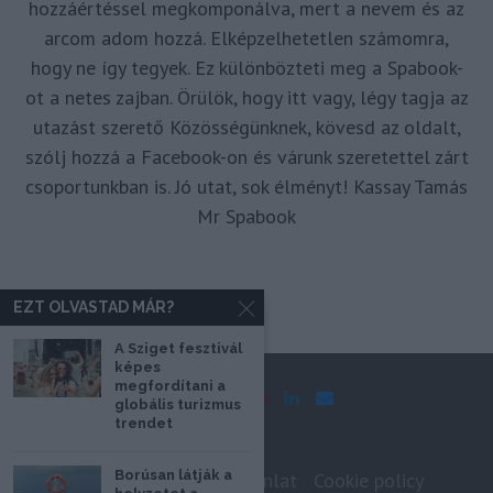
hozzáértéssel megkomponálva, mert a nevem és az
arcom adom hozzá. Elképzelhetetlen számomra,
hogy ne így tegyek. Ez különbözteti meg a Spabook-
ot a netes zajban. Örülök, hogy itt vagy, légy tagja az
utazást szerető Közösségünknek, kövesd az oldalt,
szólj hozzá a Facebook-on és várunk szeretettel zárt
csoportunkban is. Jó utat, sok élményt! Kassay Tamás
Mr Spabook
EZT OLVASTAD MÁR?
A Sziget fesztivál
képes
megfordítani a
globális turizmus
trendet
Borúsan látják a
Impresszum
Médiaajánlat
Cookie policy