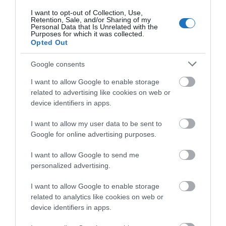
TOVÁBBI CIKKEK
I want to opt-out of Collection, Use,
Retention, Sale, and/or Sharing of my
Personal Data that Is Unrelated with the
Purposes for which it was collected.
Opted Out
Google consents
HETI BÖLCSESSÉG
I want to allow Google to enable storage
related to advertising like cookies on web or
device identifiers in apps.
"Az ember, aki a tengert nézi, szerelemtől
sújtott gyerek." Jean-Michel Maulpoix
I want to allow my user data to be sent to
Google for online advertising purposes.
I want to allow Google to send me
personalized advertising.
KÖZÖSSÉGÜNK TÉGED IS VÁR!
I want to allow Google to enable storage
related to analytics like cookies on web or
device identifiers in apps.