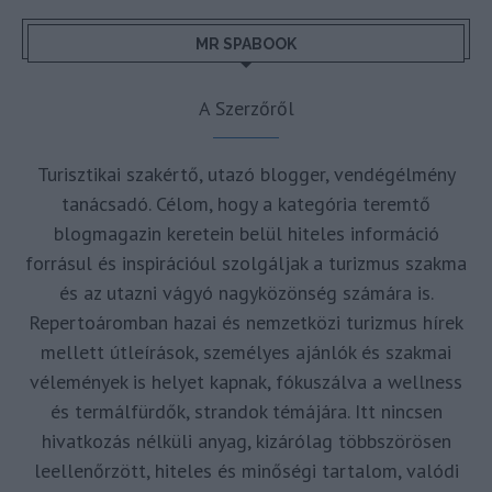
MR SPABOOK
A Szerzőről
Turisztikai szakértő, utazó blogger, vendégélmény
tanácsadó. Célom, hogy a kategória teremtő
blogmagazin keretein belül hiteles információ
forrásul és inspirációul szolgáljak a turizmus szakma
és az utazni vágyó nagyközönség számára is.
Repertoáromban hazai és nemzetközi turizmus hírek
mellett útleírások, személyes ajánlók és szakmai
vélemények is helyet kapnak, fókuszálva a wellness
és termálfürdők, strandok témájára. Itt nincsen
hivatkozás nélküli anyag, kizárólag többszörösen
leellenőrzött, hiteles és minőségi tartalom, valódi