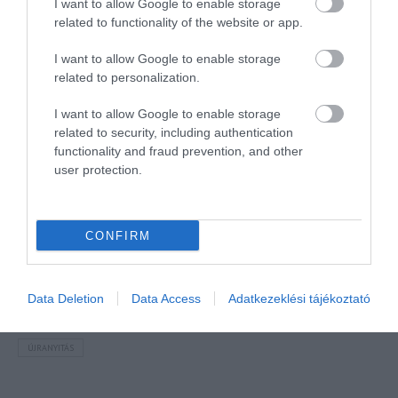
I want to allow Google to enable storage
related to functionality of the website or app.
NÉZZ KÖRBE TÉMÁK SZERINT!
I want to allow Google to enable storage
related to personalization.
AIRBNB
AJÁNLÓ
AUSZTRIA
BALATON
BELFÖLDI TURIZMUS
I want to allow Google to enable storage
BGYH
BOOKING
BUDAPEST
BUDAPEST AIRPORT
EMIRATES
related to security, including authentication
FEJLESZTÉS
FÜRDŐ
GYÓGYFÜRDŐ
HORVÁTORSZÁG
HOTEL
functionality and fraud prevention, and other
user protection.
HÍREK
KARANTÉN
KORONAVÍRUS
KÍNA
LÉGIKÖZLEKEDÉS
MAGYARORSZÁG
MAGYARUL
MISKOLC
MISKOLCTAPOLCA
MTÜ
MÁLTA
OLASZORSZÁG
PROGRAMAJÁNLÓ
REPÜLŐ
CONFIRM
REPÜLŐJÁRAT
REPÜLŐTÉR
RYANAIR
STATISZTIKA
STRAND
SZAKMAI CIKKEK
SZÁLLODA
TERMÁL
TURIZMUS
UTAZÁS
Data Deletion
Data Access
Adatkezeklési tájékoztató
VAKCINAÚTLEVÉL
VIDEÓ
VÉLEMÉNY
WELLNESS
WIZZAIR
ÚJRANYITÁS