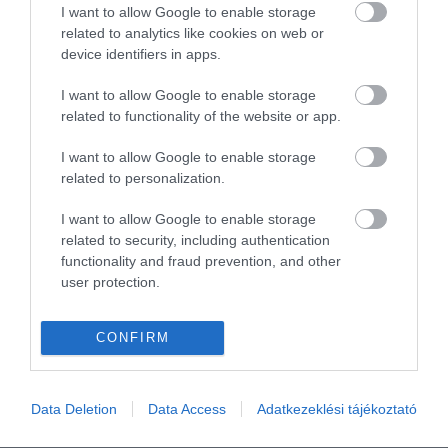
REPÜLŐTÉR
RYANAIR
STATISZTIKA
STRAND
SZAKMAI CIKKEK
I want to allow Google to enable storage
related to analytics like cookies on web or
SZPONZOR
SZÁLLODA
TERMÁL
TURIZMUS
UTAZÁS
device identifiers in apps.
VAKCINAÚTLEVÉL
VIDEÓ
VÉLEMÉNY
WELLNESS
WIZZAIR
I want to allow Google to enable storage
ÚJRANYITÁS
related to functionality of the website or app.
I want to allow Google to enable storage
related to personalization.
MR SPABOOK
I want to allow Google to enable storage
related to security, including authentication
A Szerzőről
functionality and fraud prevention, and other
user protection.
Turisztikai szakértő, utazó blogger, vendégélmény
CONFIRM
tanácsadó. Célom, hogy a kategória teremtő
blogmagazin keretein belül hiteles információ
forrásul és inspirációul szolgáljak a turizmus szakma
Data Deletion
Data Access
Adatkezeklési tájékoztató
és az utazni vágyó nagyközönség számára is.