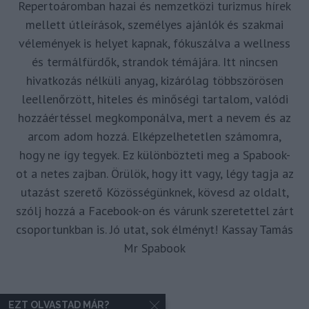
Repertoáromban hazai és nemzetközi turizmus hírek
mellett útleírások, személyes ajánlók és szakmai
vélemények is helyet kapnak, fókuszálva a wellness
és termálfürdők, strandok témájára. Itt nincsen
hivatkozás nélküli anyag, kizárólag többszörösen
leellenőrzött, hiteles és minőségi tartalom, valódi
hozzáértéssel megkomponálva, mert a nevem és az
arcom adom hozzá. Elképzelhetetlen számomra,
hogy ne így tegyek. Ez különbözteti meg a Spabook-
ot a netes zajban. Örülök, hogy itt vagy, légy tagja az
utazást szerető Közösségünknek, kövesd az oldalt,
szólj hozzá a Facebook-on és várunk szeretettel zárt
csoportunkban is. Jó utat, sok élményt! Kassay Tamás
Mr Spabook
EZT OLVASTAD MÁR?