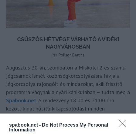
CSÚSZÓS HÉTVÉGE VÁRHATÓ A VIDÉKI
NAGYVÁROSBAN
írta
Polisor Bettina
Augusztus 30-án, szombaton a Miskolci 2-es számú
jégcsarnok ismét közönségkorcsolyázásra hívja a
jégkorcsolya rajongóit és mindazokat, akik frissítő
programra vágynak a nyári kánikulában – tudta meg a
Spabook.net
. A rendezvény 18:00 és 21:00 óra
között kínál hűsítő kikapcsolódást minden
korosztálynak.
spabook.net -
Do Not Process My Personal
Information
OLVASS TOVÁBB