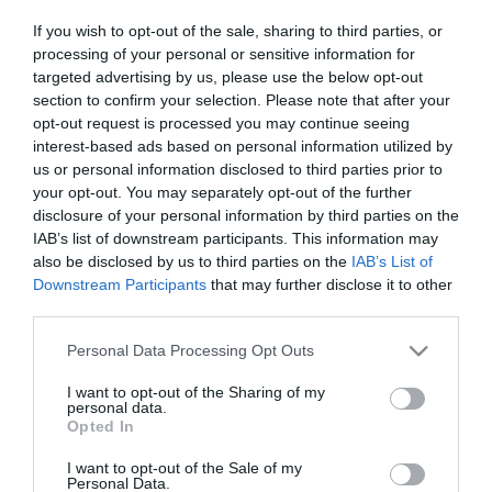
If you wish to opt-out of the sale, sharing to third parties, or
processing of your personal or sensitive information for
targeted advertising by us, please use the below opt-out
section to confirm your selection. Please note that after your
opt-out request is processed you may continue seeing
interest-based ads based on personal information utilized by
us or personal information disclosed to third parties prior to
your opt-out. You may separately opt-out of the further
TOVÁBBI CIKKEK
disclosure of your personal information by third parties on the
IAB’s list of downstream participants. This information may
also be disclosed by us to third parties on the
IAB’s List of
Downstream Participants
that may further disclose it to other
third parties.
Please note that this website/app uses one or more Google
HETI BÖLCSESSÉG
Personal Data Processing Opt Outs
services and may gather and store information including but
not limited to your visit or usage behaviour. You may click to
I want to opt-out of the Sharing of my
personal data.
"Az ember, aki a tengert nézi, szerelemtől
grant or deny consent to Google and its third-party tags to
Opted In
use your data for below specified purposes in below Google
sújtott gyerek." Jean-Michel Maulpoix
consent section.
I want to opt-out of the Sale of my
Personal Data.