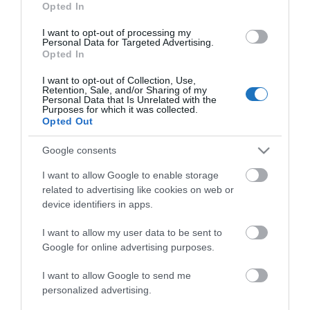
Opted In
I want to opt-out of processing my
KÖZÖSSÉGÜNK TÉGED IS VÁR!
Personal Data for Targeted Advertising.
Opted In
I want to opt-out of Collection, Use,
Retention, Sale, and/or Sharing of my
Personal Data that Is Unrelated with the
Purposes for which it was collected.
Opted Out
NÉZZ KÖRBE TÉMÁK SZERINT!
Google consents
I want to allow Google to enable storage
AIRBNB
AJÁNLÓ
AUSZTRIA
BALATON
BELFÖLDI TURIZMUS
related to advertising like cookies on web or
BGYH
BOOKING
BUDAPEST
BUDAPEST AIRPORT
EMIRATES
device identifiers in apps.
FEJLESZTÉS
FÜRDŐ
GYÓGYFÜRDŐ
HORVÁTORSZÁG
HOTEL
I want to allow my user data to be sent to
Google for online advertising purposes.
HÍREK
KARANTÉN
KORONAVÍRUS
KÍNA
LÉGIKÖZLEKEDÉS
MAGYARORSZÁG
MAGYARUL
MISKOLC
MTÜ
MÁLTA
I want to allow Google to send me
personalized advertising.
OLASZORSZÁG
PROGRAMAJÁNLÓ
REPÜLŐ
REPÜLŐJÁRAT