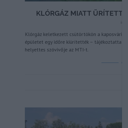
KLÓRGÁZ MIATT ÜRÍTETTÉ
írta
Klórgáz keletkezett csütörtökön a kaposvári Vi
épületet egy időre kiürítették – tájékoztatta
helyettes szóvivője az MTI-t.
OL