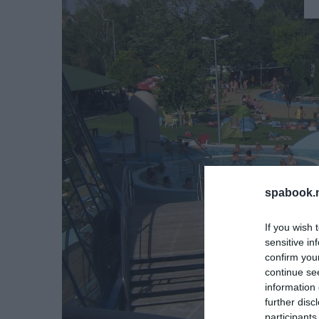
spabook.n
If you wish 
sensitive in
confirm you
continue se
information 
further disc
participants