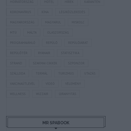
HORVÁTORSZÁG
HOTEL
HÍREK
KARANTÉN
KORONAVÍRUS
KÍNA
LÉGIKÖZLEKEDÉS
MAGYARORSZÁG
MAGYARUL
MISKOLC
MTÜ
MÁLTA
OLASZORSZÁG
PROGRAMAJÁNLÓ
REPÜLŐ
REPÜLŐJÁRAT
REPÜLŐTÉR
RYANAIR
STATISZTIKA
STRAND
SZAKMAI CIKKEK
SZPONZOR
SZÁLLODA
TERMÁL
TURIZMUS
UTAZÁS
VAKCINAÚTLEVÉL
VIDEÓ
VÉLEMÉNY
WELLNESS
WIZZAIR
ÚJRANYITÁS
MR SPABOOK