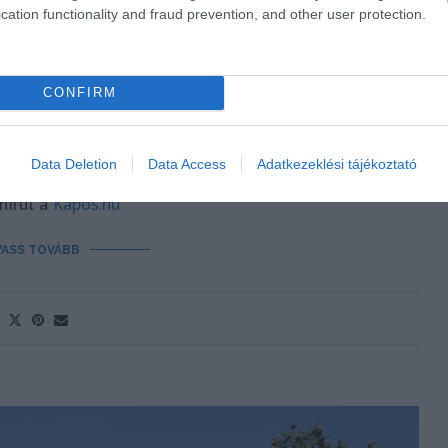
cation functionality and fraud prevention, and other user protection.
AJÁNDÉKBA AZ EGÉSZSÉGÜGYI
CONFIRM
K KAPOSVÁRON
Kassay Tamás
Data Deletion
Data Access
Adatkezeklési tájékoztató
é megköszönni, hogy az egészségügyi szakdolgozók
 hírül a
Kapos.hu
VASS TOVÁBB