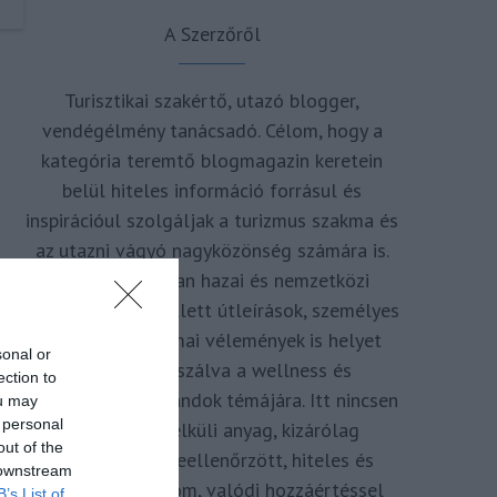
A Szerzőről
Turisztikai szakértő, utazó blogger,
vendégélmény tanácsadó. Célom, hogy a
kategória teremtő blogmagazin keretein
belül hiteles információ forrásul és
inspirációul szolgáljak a turizmus szakma és
az utazni vágyó nagyközönség számára is.
Repertoáromban hazai és nemzetközi
turizmus hírek mellett útleírások, személyes
ajánlók és szakmai vélemények is helyet
sonal or
kapnak, fókuszálva a wellness és
ection to
termálfürdők, strandok témájára. Itt nincsen
ou may
 personal
hivatkozás nélküli anyag, kizárólag
out of the
többszörösen leellenőrzött, hiteles és
 downstream
minőségi tartalom, valódi hozzáértéssel
B’s List of