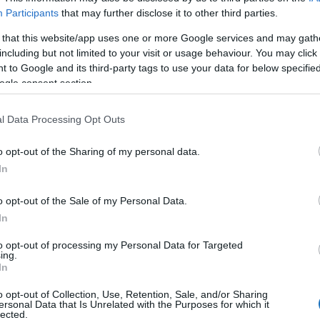
Participants
that may further disclose it to other third parties.
 that this website/app uses one or more Google services and may gath
including but not limited to your visit or usage behaviour. You may click 
 to Google and its third-party tags to use your data for below specifi
IRÁGFÜRDŐ, KIÍRTÁK PÁLYÁZATOT
ogle consent section.
Polisor Bettina
l Data Processing Opt Outs
. nyílt eljárásban pályázatot írt ki április 10-én a
zési feladatok elvégzésére vonatkozóan.
o opt-out of the Sharing of my personal data.
In
VASS TOVÁBB
o opt-out of the Sale of my Personal Data.
In
to opt-out of processing my Personal Data for Targeted
ing.
In
o opt-out of Collection, Use, Retention, Sale, and/or Sharing
ersonal Data that Is Unrelated with the Purposes for which it
lected.