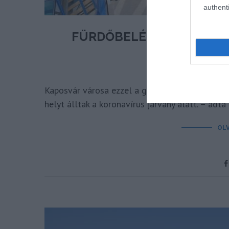
authenti
FÜRDŐBELÉPŐT KAPNAK 
DOLGOZÓ
írta
Kaposvár városa ezzel a gesztussal is szeretn
helyt álltak a koronavírus járvány alatt. – adta
OL