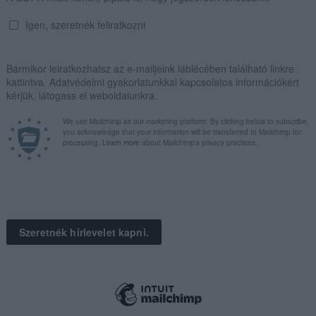
K KI A KAPOSVÁRI VIRÁGFÜRDŐT
Polisor Bettina
rágfürdő egyik feltöltés alatt lévő medencéjénél, az
 a Somogy Vármegyei Katasztrófavédelmi Igazgatóság
VASS TOVÁBB