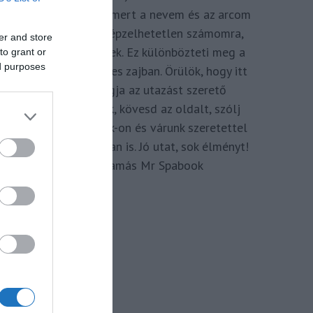
megkomponálva, mert a nevem és az arcom
adom hozzá. Elképzelhetetlen számomra,
er and store
hogy ne így tegyek. Ez különbözteti meg a
to grant or
ed purposes
Spabook-ot a netes zajban. Örülök, hogy itt
vagy, légy tagja az utazást szerető
Közösségünknek, kövesd az oldalt, szólj
hozzá a Facebook-on és várunk szeretettel
zárt csoportunkban is. Jó utat, sok élményt!
Kassay Tamás Mr Spabook