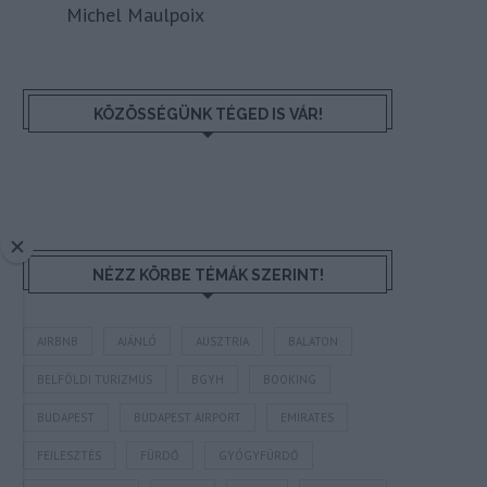
Michel Maulpoix
KÖZÖSSÉGÜNK TÉGED IS VÁR!
NÉZZ KÖRBE TÉMÁK SZERINT!
AIRBNB
AJÁNLÓ
AUSZTRIA
BALATON
BELFÖLDI TURIZMUS
BGYH
BOOKING
BUDAPEST
BUDAPEST AIRPORT
EMIRATES
FEJLESZTÉS
FÜRDŐ
GYÓGYFÜRDŐ