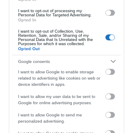
KÖZÖSSÉGÜNK TÉGED IS VÁR!
I want to opt-out of processing my
Personal Data for Targeted Advertising.
Opted In
I want to opt-out of Collection, Use,
Retention, Sale, and/or Sharing of my
Personal Data that Is Unrelated with the
Purposes for which it was collected.
Opted Out
NÉZZ KÖRBE TÉMÁK SZERINT!
Google consents
AIRBNB
AJÁNLÓ
AUSZTRIA
BALATON
BELFÖLDI TURIZMUS
I want to allow Google to enable storage
BGYH
BOOKING
BUDAPEST
BUDAPEST AIRPORT
EMIRATES
related to advertising like cookies on web or
device identifiers in apps.
FEJLESZTÉS
FÜRDŐ
GYÓGYFÜRDŐ
HORVÁTORSZÁG
HOTEL
I want to allow my user data to be sent to
HÍREK
KARANTÉN
KORONAVÍRUS
KÍNA
LÉGIKÖZLEKEDÉS
Google for online advertising purposes.
MAGYARORSZÁG
MAGYARUL
MISKOLC
MTÜ
MÁLTA
I want to allow Google to send me
OLASZORSZÁG
PROGRAMAJÁNLÓ
REPÜLŐ
REPÜLŐJÁRAT
personalized advertising.
REPÜLŐTÉR
RYANAIR
STATISZTIKA
STRAND
SZAKMAI CIKKEK