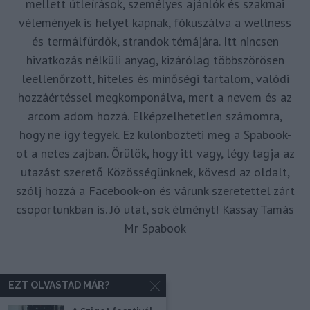
mellett útleírások, személyes ajánlók és szakmai
vélemények is helyet kapnak, fókuszálva a wellness
és termálfürdők, strandok témájára. Itt nincsen
hivatkozás nélküli anyag, kizárólag többszörösen
leellenőrzött, hiteles és minőségi tartalom, valódi
hozzáértéssel megkomponálva, mert a nevem és az
arcom adom hozzá. Elképzelhetetlen számomra,
hogy ne így tegyek. Ez különbözteti meg a Spabook-
ot a netes zajban. Örülök, hogy itt vagy, légy tagja az
utazást szerető Közösségünknek, kövesd az oldalt,
szólj hozzá a Facebook-on és várunk szeretettel zárt
csoportunkban is. Jó utat, sok élményt! Kassay Tamás
Mr Spabook
EZT OLVASTAD MÁR?