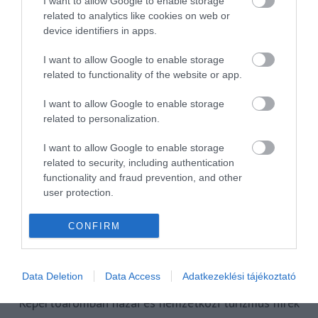
I want to allow Google to enable storage
SZPONZOR
SZÁLLODA
TERMÁL
TURIZMUS
UTAZÁS
related to analytics like cookies on web or
device identifiers in apps.
VAKCINAÚTLEVÉL
VIDEÓ
VÉLEMÉNY
WELLNESS
WIZZAIR
ÚJRANYITÁS
I want to allow Google to enable storage
related to functionality of the website or app.
I want to allow Google to enable storage
related to personalization.
MR SPABOOK
I want to allow Google to enable storage
A Szerzőről
related to security, including authentication
functionality and fraud prevention, and other
user protection.
Turisztikai szakértő, utazó blogger, vendégélmény
tanácsadó. Célom, hogy a kategória teremtő
CONFIRM
blogmagazin keretein belül hiteles információ
forrásul és inspirációul szolgáljak a turizmus szakma
Data Deletion
Data Access
Adatkezeklési tájékoztató
és az utazni vágyó nagyközönség számára is.
Repertoáromban hazai és nemzetközi turizmus hírek