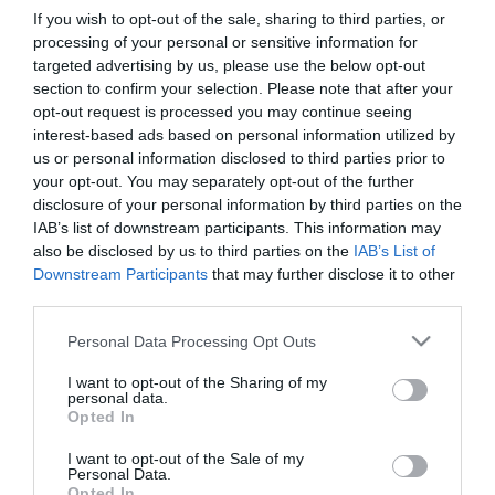
If you wish to opt-out of the sale, sharing to third parties, or
processing of your personal or sensitive information for
targeted advertising by us, please use the below opt-out
section to confirm your selection. Please note that after your
opt-out request is processed you may continue seeing
interest-based ads based on personal information utilized by
us or personal information disclosed to third parties prior to
TOVÁBBI CIKKEK
your opt-out. You may separately opt-out of the further
disclosure of your personal information by third parties on the
IAB’s list of downstream participants. This information may
also be disclosed by us to third parties on the
IAB’s List of
Downstream Participants
that may further disclose it to other
third parties.
HETI BÖLCSESSÉG
Please note that this website/app uses one or more Google
Personal Data Processing Opt Outs
services and may gather and store information including but
"Az ember, aki a tengert nézi, szerelemtől
not limited to your visit or usage behaviour. You may click to
I want to opt-out of the Sharing of my
personal data.
grant or deny consent to Google and its third-party tags to
sújtott gyerek." Jean-Michel Maulpoix
Opted In
use your data for below specified purposes in below Google
consent section.
I want to opt-out of the Sale of my
Personal Data.
Opted In