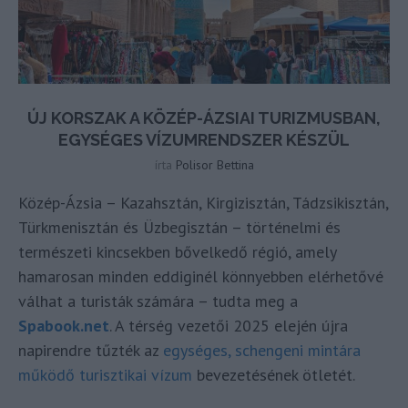
ÚJ KORSZAK A KÖZÉP-ÁZSIAI TURIZMUSBAN,
EGYSÉGES VÍZUMRENDSZER KÉSZÜL
írta
Polisor Bettina
Közép-Ázsia – Kazahsztán, Kirgizisztán, Tádzsikisztán,
Türkmenisztán és Üzbegisztán – történelmi és
természeti kincsekben bővelkedő régió, amely
hamarosan minden eddiginél könnyebben elérhetővé
válhat a turisták számára – tudta meg a
Spabook.net
. A térség vezetői 2025 elején újra
napirendre tűzték az
egységes, schengeni mintára
működő turisztikai vízum
bevezetésének ötletét.