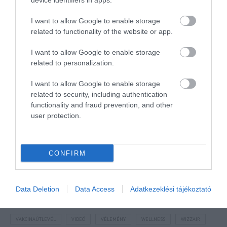
device identifiers in apps.
I want to allow Google to enable storage
related to functionality of the website or app.
I want to allow Google to enable storage
NÉZZ KÖRBE TÉMÁK SZERINT!
related to personalization.
I want to allow Google to enable storage
AIRBNB
AJÁNLÓ
AUSZTRIA
BALATON
BELFÖLDI TURIZMUS
related to security, including authentication
BGYH
BOOKING
BUDAPEST
BUDAPEST AIRPORT
EMIRATES
functionality and fraud prevention, and other
user protection.
FEJLESZTÉS
FÜRDŐ
GYÓGYFÜRDŐ
HORVÁTORSZÁG
HOTEL
HÍREK
KARANTÉN
KORONAVÍRUS
KÍNA
LÉGIKÖZLEKEDÉS
MAGYARORSZÁG
MAGYARUL
MISKOLC
MTÜ
MÁLTA
CONFIRM
OLASZORSZÁG
PROGRAMAJÁNLÓ
REPÜLŐ
REPÜLŐJÁRAT
REPÜLŐTÉR
RYANAIR
STATISZTIKA
STRAND
SZAKMAI CIKKEK
Data Deletion
Data Access
Adatkezeklési tájékoztató
SZPONZOR
SZÁLLODA
TERMÁL
TURIZMUS
UTAZÁS
VAKCINAÚTLEVÉL
VIDEÓ
VÉLEMÉNY
WELLNESS
WIZZAIR