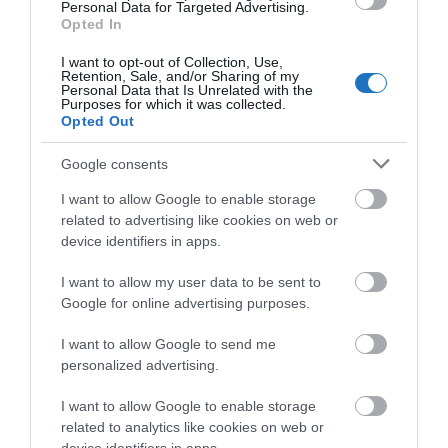
Personal Data for Targeted Advertising.
Opted In
I want to opt-out of Collection, Use,
Retention, Sale, and/or Sharing of my
Personal Data that Is Unrelated with the
TOVÁBBI CIKKEK
Purposes for which it was collected.
Opted Out
Google consents
I want to allow Google to enable storage
related to advertising like cookies on web or
HETI BÖLCSESSÉG
device identifiers in apps.
I want to allow my user data to be sent to
"Az ember, aki a tengert nézi, szerelemtől
Google for online advertising purposes.
sújtott gyerek." Jean-Michel Maulpoix
I want to allow Google to send me
personalized advertising.
I want to allow Google to enable storage
KÖZÖSSÉGÜNK TÉGED IS VÁR!
related to analytics like cookies on web or