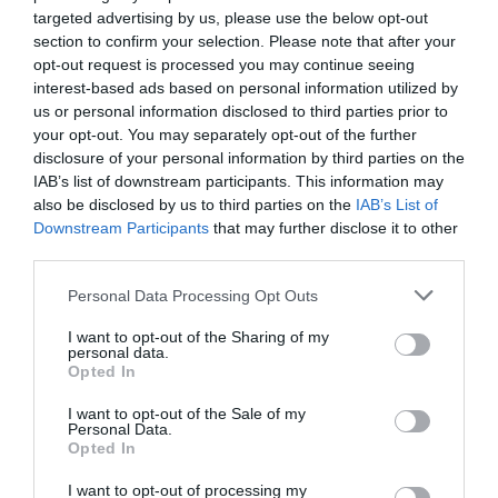
targeted advertising by us, please use the below opt-out
section to confirm your selection. Please note that after your
ÚJ LÉGITÁRSASÁG RAJTOL BUDAPESTRŐL, A
opt-out request is processed you may continue seeing
SCAT AIRLINES KÖZVETLEN JÁRATA A
interest-based ads based on personal information utilized by
KAZAHSZTÁNI SIMKENTBE REPÜL
us or personal information disclosed to third parties prior to
írta
Kassay Tamás
your opt-out. You may separately opt-out of the further
disclosure of your personal information by third parties on the
Új légitársaságot jelentett be a
Budapest Airport
. A
IAB’s list of downstream participants. This information may
also be disclosed by us to third parties on the
IAB’s List of
Budapest és a kazahsztáni Simkent (
CIT
) városa
Downstream Participants
that may further disclose it to other
között induló új, közvetlen összeköttetést a SCAT
third parties.
Airlines üzemelteti május 27-től, teljesen új
Please note that this website/app uses one or more Google
célállomást adva hozzá a Budapest Airport
Personal Data Processing Opt Outs
services and may gather and store information including but
folyamatosan bővülő útvonalkínálatához.
not limited to your visit or usage behaviour. You may click to
I want to opt-out of the Sharing of my
personal data.
grant or deny consent to Google and its third-party tags to
Opted In
use your data for below specified purposes in below Google
OLVASS TOVÁBB
consent section.
I want to opt-out of the Sale of my
Personal Data.
Opted In
I want to opt-out of processing my