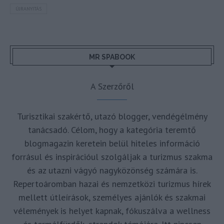
ÚJRANYITÁS
MR SPABOOK
A Szerzőről
Turisztikai szakértő, utazó blogger, vendégélmény
tanácsadó. Célom, hogy a kategória teremtő
blogmagazin keretein belül hiteles információ
forrásul és inspirációul szolgáljak a turizmus szakma
és az utazni vágyó nagyközönség számára is.
Repertoáromban hazai és nemzetközi turizmus hírek
mellett útleírások, személyes ajánlók és szakmai
vélemények is helyet kapnak, fókuszálva a wellness