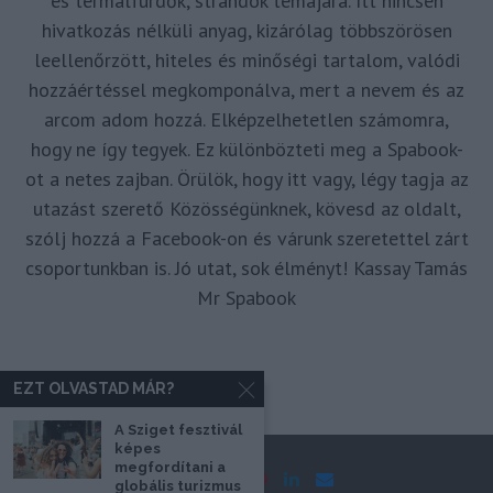
és termálfürdők, strandok témájára. Itt nincsen
hivatkozás nélküli anyag, kizárólag többszörösen
leellenőrzött, hiteles és minőségi tartalom, valódi
hozzáértéssel megkomponálva, mert a nevem és az
arcom adom hozzá. Elképzelhetetlen számomra,
hogy ne így tegyek. Ez különbözteti meg a Spabook-
ot a netes zajban. Örülök, hogy itt vagy, légy tagja az
utazást szerető Közösségünknek, kövesd az oldalt,
szólj hozzá a Facebook-on és várunk szeretettel zárt
csoportunkban is. Jó utat, sok élményt! Kassay Tamás
Mr Spabook
EZT OLVASTAD MÁR?
A Sziget fesztivál
képes
megfordítani a
globális turizmus