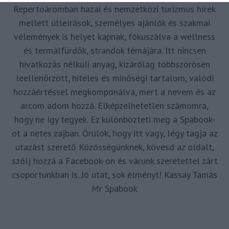
Repertoáromban hazai és nemzetközi turizmus hírek
mellett útleírások, személyes ajánlók és szakmai
vélemények is helyet kapnak, fókuszálva a wellness
és termálfürdők, strandok témájára. Itt nincsen
hivatkozás nélküli anyag, kizárólag többszörösen
leellenőrzött, hiteles és minőségi tartalom, valódi
hozzáértéssel megkomponálva, mert a nevem és az
arcom adom hozzá. Elképzelhetetlen számomra,
hogy ne így tegyek. Ez különbözteti meg a Spabook-
ot a netes zajban. Örülök, hogy itt vagy, légy tagja az
utazást szerető Közösségünknek, kövesd az oldalt,
szólj hozzá a Facebook-on és várunk szeretettel zárt
csoportunkban is. Jó utat, sok élményt! Kassay Tamás
Mr Spabook