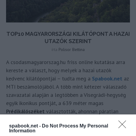
TOP10 MAGYARORSZÁGI KILÁTÓPONT A HAZAI
UTAZÓK SZERINT
írta
Polisor Bettina
A csodasmagyarorszag.hu friss online kutatása arra
kereste a választ, hogy melyek a hazai utazók
kedvenc kilátópontjai – tudta meg a
Spabook.net
az
MTI beszámolójából. A több mint kétezer válaszadó
szavazatai alapján a legtöbben a Visegrádi-hegység
egyik ikonikus pontját, a 639 méter magas
Prédikálószéket
választották, ahonnan páratlan
panoráma nyílik a Dunakanyarra.
spabook.net -
Do Not Process My Personal
Information
OLVASS TOVÁBB