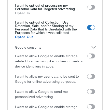
I want to opt-out of processing my
Personal Data for Targeted Advertising.
Opted In
I want to opt-out of Collection, Use,
Retention, Sale, and/or Sharing of my
Personal Data that Is Unrelated with the
NÉZZ KÖRBE TÉMÁK SZERINT!
Purposes for which it was collected.
Opted Out
AIRBNB
AJÁNLÓ
AUSZTRIA
BALATON
BELFÖLDI TURIZMUS
Google consents
BGYH
BOOKING
BUDAPEST
BUDAPEST AIRPORT
EMIRATES
I want to allow Google to enable storage
related to advertising like cookies on web or
FEJLESZTÉS
FÜRDŐ
GYÓGYFÜRDŐ
HORVÁTORSZÁG
HOTEL
device identifiers in apps.
HÍREK
KARANTÉN
KORONAVÍRUS
KÍNA
LÉGIKÖZLEKEDÉS
I want to allow my user data to be sent to
MAGYARORSZÁG
MAGYARUL
MISKOLC
MISKOLCTAPOLCA
MTÜ
Google for online advertising purposes.
MÁLTA
OLASZORSZÁG
PROGRAMAJÁNLÓ
REPÜLŐ
I want to allow Google to send me
REPÜLŐJÁRAT
REPÜLŐTÉR
RYANAIR
STATISZTIKA
STRAND
personalized advertising.
SZAKMAI CIKKEK
SZÁLLODA
TERMÁL
TURIZMUS
UTAZÁS
I want to allow Google to enable storage