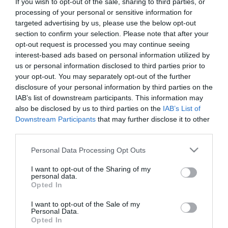
If you wish to opt-out of the sale, sharing to third parties, or
processing of your personal or sensitive information for
targeted advertising by us, please use the below opt-out
section to confirm your selection. Please note that after your
opt-out request is processed you may continue seeing
interest-based ads based on personal information utilized by
TOVÁBBI CIKKEK
us or personal information disclosed to third parties prior to
your opt-out. You may separately opt-out of the further
disclosure of your personal information by third parties on the
IAB’s list of downstream participants. This information may
also be disclosed by us to third parties on the
IAB’s List of
Downstream Participants
that may further disclose it to other
HETI BÖLCSESSÉG
third parties.
Please note that this website/app uses one or more Google
Personal Data Processing Opt Outs
"Az ember, aki a tengert nézi, szerelemtől
services and may gather and store information including but
sújtott gyerek." Jean-Michel Maulpoix
not limited to your visit or usage behaviour. You may click to
I want to opt-out of the Sharing of my
personal data.
grant or deny consent to Google and its third-party tags to
Opted In
use your data for below specified purposes in below Google
consent section.
I want to opt-out of the Sale of my
Personal Data.
KÖZÖSSÉGÜNK TÉGED IS VÁR!
Opted In