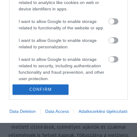
VAKCINAÚTLEVÉL
VIDEÓ
VÉLEMÉNY
WELLNESS
WIZZAIR
related to analytics like cookies on web or
device identifiers in apps.
ÚJRANYITÁS
I want to allow Google to enable storage
related to functionality of the website or app.
I want to allow Google to enable storage
MR SPABOOK
related to personalization.
A Szerzőről
I want to allow Google to enable storage
related to security, including authentication
functionality and fraud prevention, and other
Turisztikai szakértő, utazó blogger, vendégélmény
user protection.
tanácsadó. Célom, hogy a kategória teremtő
CONFIRM
blogmagazin keretein belül hiteles információ
forrásul és inspirációul szolgáljak a turizmus szakma
és az utazni vágyó nagyközönség számára is.
Data Deletion
Data Access
Adatkezeklési tájékoztató
Repertoáromban hazai és nemzetközi turizmus hírek
mellett útleírások, személyes ajánlók és szakmai
vélemények is helyet kapnak, fókuszálva a wellness