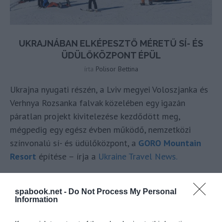
UKRAJNÁBAN ELKÉPESZTŐ MÉRETŰ SÍ- ÉS
ÜDÜLŐKÖZPONT ÉPÜL
írta
Polisor Bettina
Ukrajna nyugati részén, a Lviv megyei Voloszjanka és
Verhnya Rozsanka falvak közelében egy igazán
páratlan projekt kivitelezése kezdődött meg,
mégpedig egy egész évben működő, nemzetközi
színvonalú sí- és üdülőközpont, a
GORO Mountain
Resort
építése – írja a
Ukraine Travel News.
OLVASS TOVÁBB
spabook.net -
Do Not Process My Personal
Information