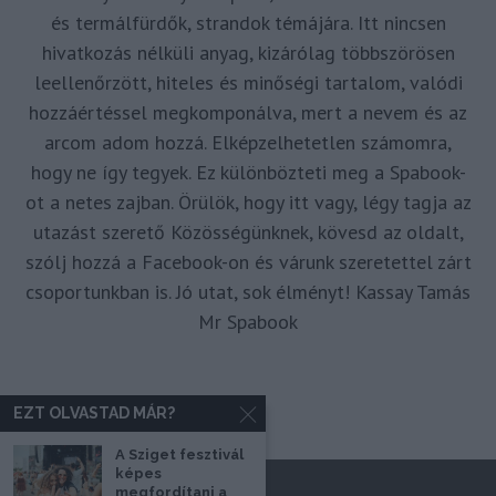
és termálfürdők, strandok témájára. Itt nincsen
hivatkozás nélküli anyag, kizárólag többszörösen
leellenőrzött, hiteles és minőségi tartalom, valódi
hozzáértéssel megkomponálva, mert a nevem és az
arcom adom hozzá. Elképzelhetetlen számomra,
hogy ne így tegyek. Ez különbözteti meg a Spabook-
ot a netes zajban. Örülök, hogy itt vagy, légy tagja az
utazást szerető Közösségünknek, kövesd az oldalt,
szólj hozzá a Facebook-on és várunk szeretettel zárt
csoportunkban is. Jó utat, sok élményt! Kassay Tamás
Mr Spabook
EZT OLVASTAD MÁR?
A Sziget fesztivál
képes
megfordítani a