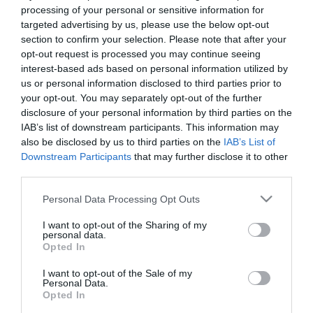
processing of your personal or sensitive information for
targeted advertising by us, please use the below opt-out
section to confirm your selection. Please note that after your
opt-out request is processed you may continue seeing
TOVÁBBI CIKKEK
interest-based ads based on personal information utilized by
us or personal information disclosed to third parties prior to
your opt-out. You may separately opt-out of the further
disclosure of your personal information by third parties on the
IAB’s list of downstream participants. This information may
also be disclosed by us to third parties on the
IAB’s List of
HETI BÖLCSESSÉG
Downstream Participants
that may further disclose it to other
third parties.
"Az ember, aki a tengert nézi, szerelemtől
Please note that this website/app uses one or more Google
Personal Data Processing Opt Outs
services and may gather and store information including but
sújtott gyerek." Jean-Michel Maulpoix
not limited to your visit or usage behaviour. You may click to
I want to opt-out of the Sharing of my
personal data.
grant or deny consent to Google and its third-party tags to
Opted In
use your data for below specified purposes in below Google
consent section.
I want to opt-out of the Sale of my
KÖZÖSSÉGÜNK TÉGED IS VÁR!
Personal Data.
Opted In