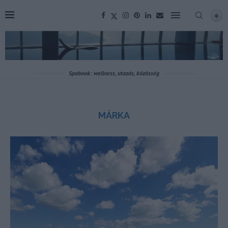
Spabook: wellness, utazás, közösség
MÁRKA