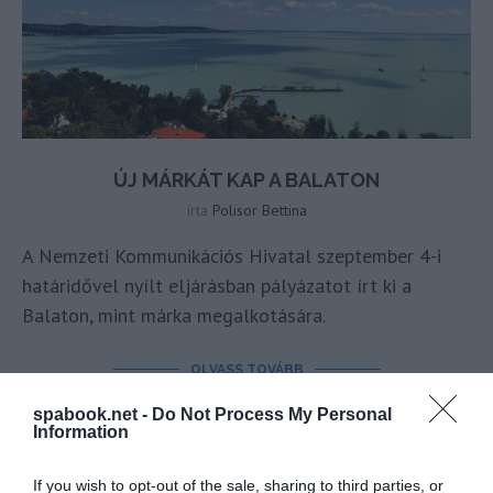
ÚJ MÁRKÁT KAP A BALATON
írta
Polisor Bettina
A Nemzeti Kommunikációs Hivatal szeptember 4-i
határidővel nyílt eljárásban pályázatot írt ki a
Balaton, mint márka megalkotására.
OLVASS TOVÁBB
spabook.net -
Do Not Process My Personal
Information
If you wish to opt-out of the sale, sharing to third parties, or