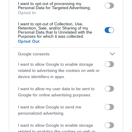
I want to opt-out of processing my
Personal Data for Targeted Advertising.
Opted In
I want to opt-out of Collection, Use,
Retention, Sale, and/or Sharing of my
NÉZZ KÖRBE TÉMÁK SZERINT!
Personal Data that Is Unrelated with the
Purposes for which it was collected.
Opted Out
AIRBNB
AJÁNLÓ
AUSZTRIA
BALATON
BELFÖLDI TURIZMUS
Google consents
BGYH
BOOKING
BUDAPEST
BUDAPEST AIRPORT
EMIRATES
I want to allow Google to enable storage
FEJLESZTÉS
FÜRDŐ
GYÓGYFÜRDŐ
HORVÁTORSZÁG
HOTEL
related to advertising like cookies on web or
device identifiers in apps.
HÍREK
KARANTÉN
KORONAVÍRUS
KÍNA
LÉGIKÖZLEKEDÉS
MAGYARORSZÁG
MAGYARUL
MISKOLC
MTÜ
MÁLTA
I want to allow my user data to be sent to
Google for online advertising purposes.
OLASZORSZÁG
PROGRAMAJÁNLÓ
REPÜLŐ
REPÜLŐJÁRAT
REPÜLŐTÉR
RYANAIR
STATISZTIKA
STRAND
SZAKMAI CIKKEK
I want to allow Google to send me
personalized advertising.
SZPONZOR
SZÁLLODA
TERMÁL
TURIZMUS
UTAZÁS
I want to allow Google to enable storage
VAKCINAÚTLEVÉL
VIDEÓ
VÉLEMÉNY
WELLNESS
WIZZAIR
related to analytics like cookies on web or