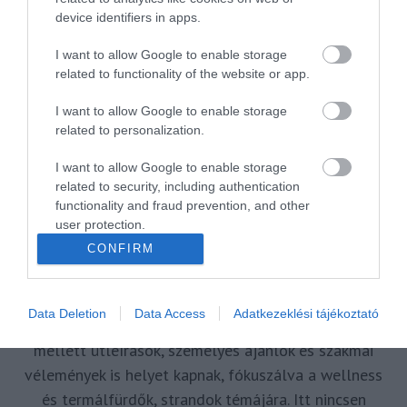
ÚJRANYITÁS
device identifiers in apps.
I want to allow Google to enable storage
related to functionality of the website or app.
MR SPABOOK
I want to allow Google to enable storage
related to personalization.
A Szerzőről
I want to allow Google to enable storage
related to security, including authentication
Turisztikai szakértő, utazó blogger, vendégélmény
functionality and fraud prevention, and other
user protection.
tanácsadó. Célom, hogy a kategória teremtő
blogmagazin keretein belül hiteles információ
CONFIRM
forrásul és inspirációul szolgáljak a turizmus szakma
és az utazni vágyó nagyközönség számára is.
Data Deletion
Data Access
Adatkezeklési tájékoztató
Repertoáromban hazai és nemzetközi turizmus hírek
mellett útleírások, személyes ajánlók és szakmai
vélemények is helyet kapnak, fókuszálva a wellness
és termálfürdők, strandok témájára. Itt nincsen