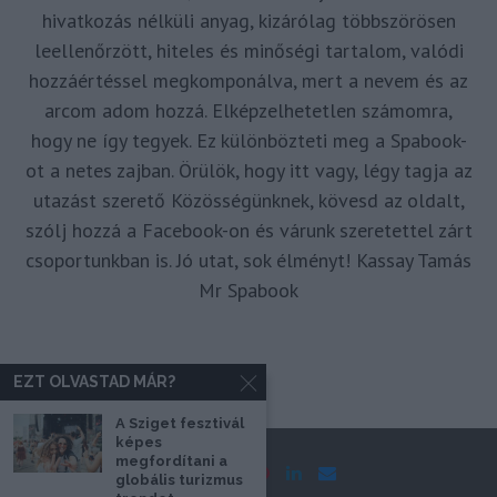
hivatkozás nélküli anyag, kizárólag többszörösen
leellenőrzött, hiteles és minőségi tartalom, valódi
hozzáértéssel megkomponálva, mert a nevem és az
arcom adom hozzá. Elképzelhetetlen számomra,
hogy ne így tegyek. Ez különbözteti meg a Spabook-
ot a netes zajban. Örülök, hogy itt vagy, légy tagja az
utazást szerető Közösségünknek, kövesd az oldalt,
szólj hozzá a Facebook-on és várunk szeretettel zárt
csoportunkban is. Jó utat, sok élményt! Kassay Tamás
Mr Spabook
EZT OLVASTAD MÁR?
A Sziget fesztivál
képes
megfordítani a
globális turizmus