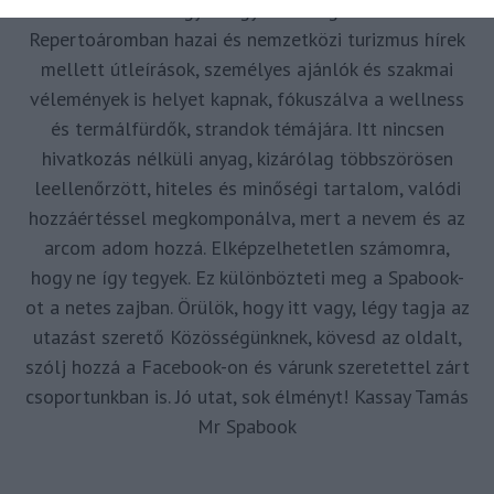
és az utazni vágyó nagyközönség számára is.
Repertoáromban hazai és nemzetközi turizmus hírek
mellett útleírások, személyes ajánlók és szakmai
vélemények is helyet kapnak, fókuszálva a wellness
és termálfürdők, strandok témájára. Itt nincsen
hivatkozás nélküli anyag, kizárólag többszörösen
leellenőrzött, hiteles és minőségi tartalom, valódi
hozzáértéssel megkomponálva, mert a nevem és az
arcom adom hozzá. Elképzelhetetlen számomra,
hogy ne így tegyek. Ez különbözteti meg a Spabook-
ot a netes zajban. Örülök, hogy itt vagy, légy tagja az
utazást szerető Közösségünknek, kövesd az oldalt,
szólj hozzá a Facebook-on és várunk szeretettel zárt
csoportunkban is. Jó utat, sok élményt! Kassay Tamás
Mr Spabook