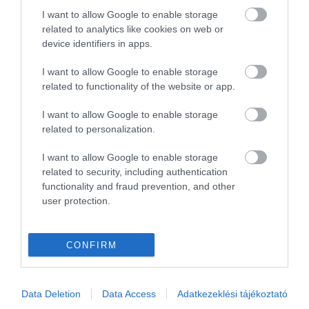
OLASZORSZÁG
PROGRAMAJÁNLÓ
REPÜLŐ
REPÜLŐJÁRAT
I want to allow Google to enable storage
REPÜLŐTÉR
RYANAIR
STATISZTIKA
STRAND
SZAKMAI CIKKEK
related to analytics like cookies on web or
device identifiers in apps.
SZPONZOR
SZÁLLODA
TERMÁL
TURIZMUS
UTAZÁS
VAKCINAÚTLEVÉL
VIDEÓ
VÉLEMÉNY
WELLNESS
WIZZAIR
I want to allow Google to enable storage
related to functionality of the website or app.
ÚJRANYITÁS
I want to allow Google to enable storage
related to personalization.
I want to allow Google to enable storage
MR SPABOOK
related to security, including authentication
functionality and fraud prevention, and other
A Szerzőről
user protection.
Turisztikai szakértő, utazó blogger, vendégélmény
CONFIRM
tanácsadó. Célom, hogy a kategória teremtő
blogmagazin keretein belül hiteles információ
Data Deletion
Data Access
Adatkezeklési tájékoztató
forrásul és inspirációul szolgáljak a turizmus szakma