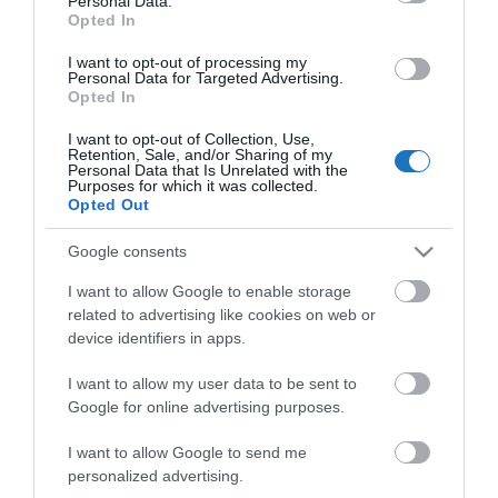
Personal Data.
Opted In
I want to opt-out of processing my
Personal Data for Targeted Advertising.
KÖZÖSSÉGÜNK TÉGED IS VÁR!
Opted In
I want to opt-out of Collection, Use,
Retention, Sale, and/or Sharing of my
Personal Data that Is Unrelated with the
Purposes for which it was collected.
Opted Out
NÉZZ KÖRBE TÉMÁK SZERINT!
Google consents
I want to allow Google to enable storage
related to advertising like cookies on web or
AIRBNB
AJÁNLÓ
AUSZTRIA
BALATON
BELFÖLDI TURIZMUS
device identifiers in apps.
BGYH
BOOKING
BUDAPEST
BUDAPEST AIRPORT
EMIRATES
I want to allow my user data to be sent to
FEJLESZTÉS
FÜRDŐ
GYÓGYFÜRDŐ
HORVÁTORSZÁG
HOTEL
Google for online advertising purposes.
HÍREK
KARANTÉN
KORONAVÍRUS
KÍNA
LÉGIKÖZLEKEDÉS
I want to allow Google to send me
MAGYARORSZÁG
MAGYARUL
MISKOLC
MTÜ
MÁLTA
personalized advertising.