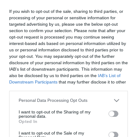
OLVASS TOVÁBB
If you wish to opt-out of the sale, sharing to third parties, or
processing of your personal or sensitive information for
targeted advertising by us, please use the below opt-out
section to confirm your selection. Please note that after your
opt-out request is processed you may continue seeing
interest-based ads based on personal information utilized by
us or personal information disclosed to third parties prior to
your opt-out. You may separately opt-out of the further
disclosure of your personal information by third parties on the
TOVÁBBI CIKKEK
IAB’s list of downstream participants. This information may
also be disclosed by us to third parties on the
IAB’s List of
Downstream Participants
that may further disclose it to other
third parties.
Please note that this website/app uses one or more Google
Personal Data Processing Opt Outs
HETI BÖLCSESSÉG
services and may gather and store information including but
not limited to your visit or usage behaviour. You may click to
I want to opt-out of the Sharing of my
personal data.
grant or deny consent to Google and its third-party tags to
Opted In
"Az ember, aki a tengert nézi, szerelemtől
use your data for below specified purposes in below Google
sújtott gyerek." Jean-Michel Maulpoix
consent section.
I want to opt-out of the Sale of my