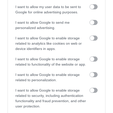
I want to allow my user data to be sent to
Google for online advertising purposes.
ÚJJÁSZÜLETIK A FELSŐPETÉNYI ALMÁSY-
I want to allow Google to send me
KASTÉLY, KIÍRTÁK A PÁLYÁZATOT
personalized advertising.
írta
Polisor Bettina
I want to allow Google to enable storage
Nagyszabású fejlesztés veheti kezdetét Nógrád
related to analytics like cookies on web or
device identifiers in apps.
megyében: a felsőpetényi Almásy-kastély teljes
átalakuláson eshet át, hogy modern, élményekben
I want to allow Google to enable storage
gazdag turisztikai célpontként fogadhassa a
related to functionality of the website or app.
látogatókat – értesült róla a
Spabook.net
. A
I want to allow Google to enable storage
felújítás és bővítés célja nem csupán az épület
related to personalization.
megmentése, hanem annak olyan funkciókkal való
I want to allow Google to enable storage
gazdagítása, amelyek vonzóvá tehetik a kastélyt az
related to security, including authentication
aktív, kulturális és családi kikapcsolódást keresők
functionality and fraud prevention, and other
számára egyaránt.
user protection.