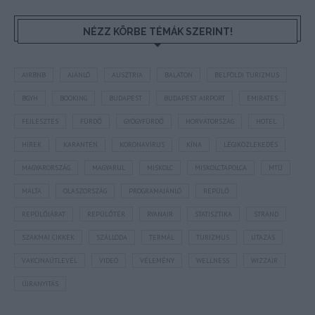
NÉZZ KÖRBE TÉMÁK SZERINT!
AIRBNB
AJÁNLÓ
AUSZTRIA
BALATON
BELFÖLDI TURIZMUS
BGYH
BOOKING
BUDAPEST
BUDAPEST AIRPORT
EMIRATES
FEJLESZTÉS
FÜRDŐ
GYÓGYFÜRDŐ
HORVÁTORSZÁG
HOTEL
HÍREK
KARANTÉN
KORONAVÍRUS
KÍNA
LÉGIKÖZLEKEDÉS
MAGYARORSZÁG
MAGYARUL
MISKOLC
MISKOLCTAPOLCA
MTÜ
MÁLTA
OLASZORSZÁG
PROGRAMAJÁNLÓ
REPÜLŐ
REPÜLŐJÁRAT
REPÜLŐTÉR
RYANAIR
STATISZTIKA
STRAND
SZAKMAI CIKKEK
SZÁLLODA
TERMÁL
TURIZMUS
UTAZÁS
VAKCINAÚTLEVÉL
VIDEÓ
VÉLEMÉNY
WELLNESS
WIZZAIR
ÚJRANYITÁS