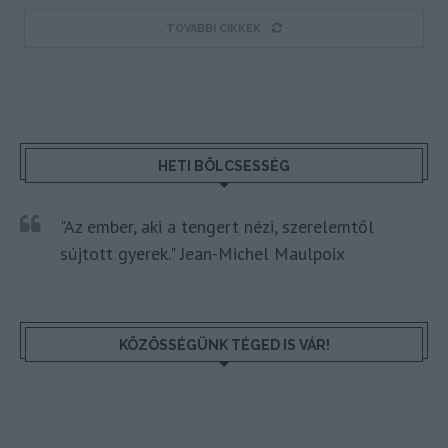
TOVÁBBI CIKKEK
HETI BÖLCSESSÉG
"Az ember, aki a tengert nézi, szerelemtől
sújtott gyerek." Jean-Michel Maulpoix
KÖZÖSSÉGÜNK TÉGED IS VÁR!