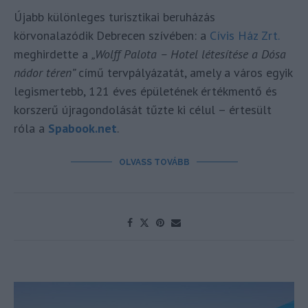
Újabb különleges turisztikai beruházás
körvonalazódik Debrecen szívében: a
Cívis Ház Zrt.
meghirdette a
„Wolff Palota – Hotel létesítése a Dósa
nádor téren”
című tervpályázatát, amely a város egyik
legismertebb, 121 éves épületének értékmentő és
korszerű újragondolását tűzte ki célul – értesült
róla a
Spabook.net
.
OLVASS TOVÁBB