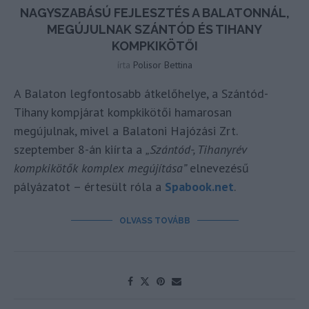
NAGYSZABÁSÚ FEJLESZTÉS A BALATONNÁL,
MEGÚJULNAK SZÁNTÓD ÉS TIHANY
KOMPKIKÖTŐI
írta
Polisor Bettina
A Balaton legfontosabb átkelőhelye, a Szántód-
Tihany kompjárat kompkikötői hamarosan
megújulnak, mivel a Balatoni Hajózási Zrt.
szeptember 8-án kiírta a
„Szántód-, Tihanyrév
kompkikötők komplex megújítása”
elnevezésű
pályázatot – értesült róla a
Spabook.net
.
OLVASS TOVÁBB