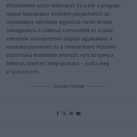
éttermeknek szóló felhívását. Ez a kör a program
májusi indulásakor elsőként pályázhatott az
üzletenként lehívható egymillió forint értékű
támogatásra. A szakmai szervezetek és a piaci
szereplők visszajelzései alapján ugyanakkor a
munkahelyteremtés és a fenntartható fejlődés
biztosítása érdekében jelentős volt az igény a
felhívás ismételt megnyitására – tudta meg
a
Spabook.net
.
OLVASS TOVÁBB