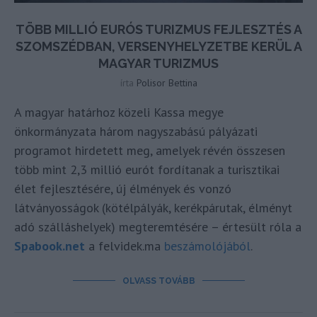
TÖBB MILLIÓ EURÓS TURIZMUS FEJLESZTÉS A
SZOMSZÉDBAN, VERSENYHELYZETBE KERÜL A
MAGYAR TURIZMUS
írta
Polisor Bettina
A magyar határhoz közeli Kassa megye
önkormányzata három nagyszabású pályázati
programot hirdetett meg, amelyek révén összesen
több mint 2,3 millió eurót fordítanak a turisztikai
élet fejlesztésére, új élmények és vonzó
látványosságok (kötélpályák, kerékpárutak, élményt
adó szálláshelyek) megteremtésére – értesült róla a
Spabook.net
a felvidek.ma
beszámolójából
.
OLVASS TOVÁBB