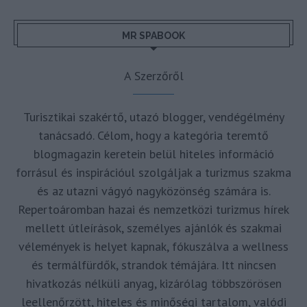
MR SPABOOK
A Szerzőről
Turisztikai szakértő, utazó blogger, vendégélmény
tanácsadó. Célom, hogy a kategória teremtő
blogmagazin keretein belül hiteles információ
forrásul és inspirációul szolgáljak a turizmus szakma
és az utazni vágyó nagyközönség számára is.
Repertoáromban hazai és nemzetközi turizmus hírek
mellett útleírások, személyes ajánlók és szakmai
vélemények is helyet kapnak, fókuszálva a wellness
és termálfürdők, strandok témájára. Itt nincsen
hivatkozás nélküli anyag, kizárólag többszörösen
leellenőrzött, hiteles és minőségi tartalom, valódi