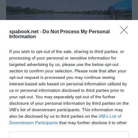
spabook.net -
Do Not Process My Personal
Information
If you wish to opt-out of the sale, sharing to third parties, or
processing of your personal or sensitive information for
EXKLUZÍV LÁTVÁNYTERVEN A 400 MILLIÓ
targeted advertising by us, please use the below opt-out
FORINTBÓL MEGÚJULÓ DUNA-PARTI STRAND
section to confirm your selection. Please note that after your
írta
Polisor Bettina
opt-out request is processed you may continue seeing
interest-based ads based on personal information utilized by
A Budapesttől alig egy órányira fekvő Dömsöd
us or personal information disclosed to third parties prior to
strandja sokak számára eddig is kedvelt úti cél volt,
your opt-out. You may separately opt-out of the further
disclosure of your personal information by third parties on the
főként a meleg nyári hónapokban. Most azonban új
IAB’s list of downstream participants. This information may
korszak kezdődik a település és a strand életében,
also be disclosed by us to third parties on the
IAB’s List of
hiszen nagyszabású fejlesztésre írt ki pályázatot a
Downstream Participants
that may further disclose it to other
third parties.
község önkormányzata – értesült róla