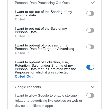
a
Spabook.net
.
Please note that this website/app uses one or more Google
Personal Data Processing Opt Outs
services and may gather and store information including but
not limited to your visit or usage behaviour. You may click to
I want to opt-out of the Sharing of my
OLVASS TOVÁBB
personal data.
grant or deny consent to Google and its third-party tags to
Opted In
use your data for below specified purposes in below Google
consent section.
I want to opt-out of the Sale of my
Personal Data.
Opted In
I want to opt-out of processing my
Personal Data for Targeted Advertising.
Opted In
I want to opt-out of Collection, Use,
Retention, Sale, and/or Sharing of my
Personal Data that Is Unrelated with the
Purposes for which it was collected.
Opted Out
Google consents
I want to allow Google to enable storage
related to advertising like cookies on web or
device identifiers in apps.