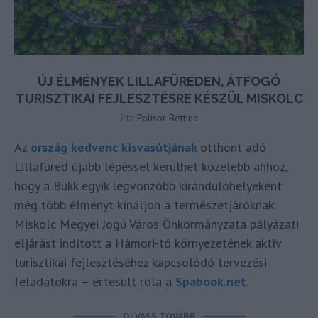
ÚJ ÉLMÉNYEK LILLAFÜREDEN, ÁTFOGÓ
TURISZTIKAI FEJLESZTÉSRE KÉSZÜL MISKOLC
írta
Polisor Bettina
Az
ország kedvenc kisvasútjának
otthont adó
Lillafüred újabb lépéssel kerülhet közelebb ahhoz,
hogy a Bükk egyik legvonzóbb kirándulóhelyeként
még több élményt kínáljon a természetjáróknak.
Miskolc Megyei Jogú Város Önkormányzata pályázati
eljárást indított a Hámori-tó környezetének aktív
turisztikai fejlesztéséhez kapcsolódó tervezési
feladatokra – értesült róla a
Spabook.net
.
OLVASS TOVÁBB