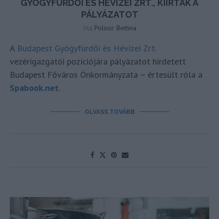
GYÓGYFÜRDŐI ÉS HÉVIZEI ZRT., KIÍRTÁK A
PÁLYÁZATOT
írta
Polisor Bettina
A
Budapest Gyógyfürdői és Hévizei Zrt.
vezérigazgatói pozíciójára pályázatot hirdetett
Budapest Főváros Önkormányzata – értesült róla a
Spabook.net
.
OLVASS TOVÁBB