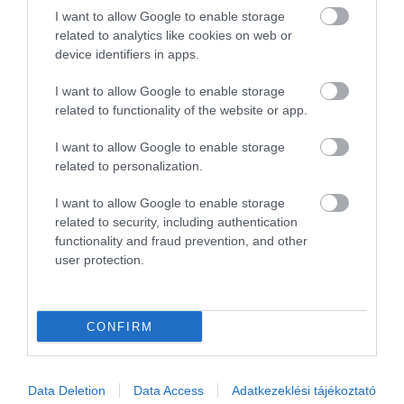
OLVASS TOVÁBB
I want to allow Google to enable storage
related to analytics like cookies on web or
device identifiers in apps.
I want to allow Google to enable storage
related to functionality of the website or app.
I want to allow Google to enable storage
related to personalization.
TOVÁBBI CIKKEK
I want to allow Google to enable storage
related to security, including authentication
functionality and fraud prevention, and other
user protection.
HETI BÖLCSESSÉG
CONFIRM
"Az ember, aki a tengert nézi, szerelemtől
sújtott gyerek." Jean-Michel Maulpoix
Data Deletion
Data Access
Adatkezeklési tájékoztató