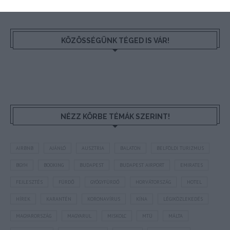
KÖZÖSSÉGÜNK TÉGED IS VÁR!
NÉZZ KÖRBE TÉMÁK SZERINT!
AIRBNB
AJÁNLÓ
AUSZTRIA
BALATON
BELFÖLDI TURIZMUS
BGYH
BOOKING
BUDAPEST
BUDAPEST AIRPORT
EMIRATES
FEJLESZTÉS
FÜRDŐ
GYÓGYFÜRDŐ
HORVÁTORSZÁG
HOTEL
HÍREK
KARANTÉN
KORONAVÍRUS
KÍNA
LÉGIKÖZLEKEDÉS
MAGYARORSZÁG
MAGYARUL
MISKOLC
MTÜ
MÁLTA