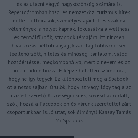
és az utazni vágyó nagyközönség számára is.
Repertoáromban hazai és nemzetközi turizmus hírek
mellett útleírások, személyes ajánlók és szakmai
vélemények is helyet kapnak, fókuszálva a wellness
és termálfürdők, strandok témájára. Itt nincsen
hivatkozás nélküli anyag, kizárólag többszörösen
leellenőrzött, hiteles és minőségi tartalom, valódi
hozzáértéssel megkomponálva, mert a nevem és az
arcom adom hozzá. Elképzelhetetlen számomra,
hogy ne így tegyek. Ez különbözteti meg a Spabook-
ot a netes zajban. Örülök, hogy itt vagy, légy tagja az
utazást szerető Közösségünknek, kövesd az oldalt,
szólj hozzá a Facebook-on és várunk szeretettel zárt
csoportunkban is. Jó utat, sok élményt! Kassay Tamás
Mr Spabook