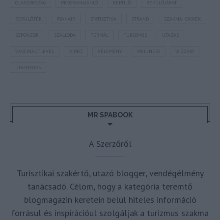
OLASZORSZÁG
PROGRAMAJÁNLÓ
REPÜLŐ
REPÜLŐJÁRAT
REPÜLŐTÉR
RYANAIR
STATISZTIKA
STRAND
SZAKMAI CIKKEK
SZPONZOR
SZÁLLODA
TERMÁL
TURIZMUS
UTAZÁS
VAKCINAÚTLEVÉL
VIDEÓ
VÉLEMÉNY
WELLNESS
WIZZAIR
ÚJRANYITÁS
MR SPABOOK
A Szerzőről
Turisztikai szakértő, utazó blogger, vendégélmény
tanácsadó. Célom, hogy a kategória teremtő
blogmagazin keretein belül hiteles információ
forrásul és inspirációul szolgáljak a turizmus szakma