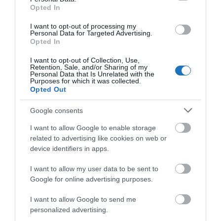
Opted In
I want to opt-out of processing my
Personal Data for Targeted Advertising.
A POZSONYI REPÜLŐTÉRRŐL KÖZVETLEN
Opted In
JÁRATOK REPÍTENEK ÚJ EGZOTIKUS ÚTI
I want to opt-out of Collection, Use,
CÉLOKRA
Retention, Sale, and/or Sharing of my
Personal Data that Is Unrelated with the
írta
Polisor Bettina
Purposes for which it was collected.
Opted Out
Izgalmas újításokkal bővült a pozsonyi
M. R. Štefánik
Nemzetközi Repülőtér (BTS)
kínálata, hiszen
Google consents
mostantól közvetlen repülőjáratokkal olyan
I want to allow Google to enable storage
különleges helyekre is eljuthatunk, amelyekre
related to advertising like cookies on web or
device identifiers in apps.
korábban nem volt lehetőség közvetlenül
Pozsonyból. A repülőtér kínálata mostantól
Madeira
I want to allow my user data to be sent to
és
Katar
felé is nyitott, így újabb egzotikus úti célok
Google for online advertising purposes.
kerültek elérhető közelségbe a szlovák fővárosból
I want to allow Google to send me
indulva – írja a
Paraméter
.
personalized advertising.