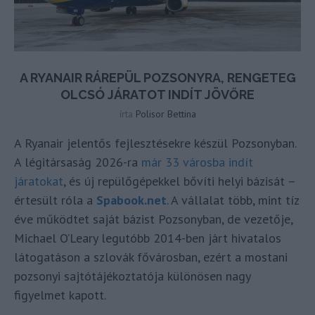
A RYANAIR RÁREPÜL POZSONYRA, RENGETEG
OLCSÓ JÁRATOT INDÍT JÖVŐRE
írta
Polisor Bettina
A Ryanair jelentős fejlesztésekre készül Pozsonyban.
A légitársaság 2026-ra
már 33 városba indít
járatokat
, és új repülőgépekkel bővíti helyi bázisát –
értesült róla a
Spabook.net
. A vállalat több, mint tíz
éve működtet saját bázist Pozsonyban, de vezetője,
Michael O’Leary legutóbb 2014-ben járt hivatalos
látogatáson a szlovák fővárosban, ezért a mostani
pozsonyi sajtótájékoztatója különösen nagy
figyelmet kapott.