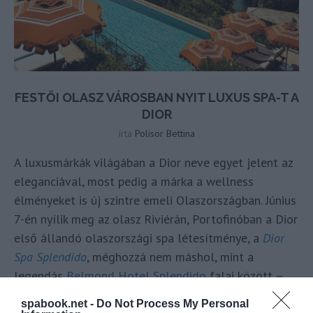
FESTŐI OLASZ VÁROSBAN NYIT LUXUS SPA-T A
DIOR
írta
Polisor Bettina
A luxusmárkák világában a Dior neve egyet jelent az
eleganciával, most pedig a márka a wellness
élményeket is új szintre emeli Olaszországban. Június
7-én nyílik meg az olasz Riviérán, Portofinóban a Dior
első állandó olaszországi spa létesítménye, a
Dior
Spa Splendido
, méghozzá nem máshol, mint a
legendás
Belmond Hotel Splendido
falai között –
tudta meg a
Spabook.net
a
SpaBusiness
spabook.net -
Do Not Process My Personal