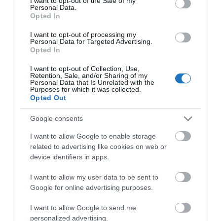
I want to opt-out of the Sale of my
Personal Data.
sújtott gyerek." Jean-Michel Maulpoix
Opted In
I want to opt-out of processing my
Personal Data for Targeted Advertising.
Opted In
KÖZÖSSÉGÜNK TÉGED IS VÁR!
I want to opt-out of Collection, Use,
Retention, Sale, and/or Sharing of my
Personal Data that Is Unrelated with the
Purposes for which it was collected.
Opted Out
Google consents
NÉZZ KÖRBE TÉMÁK SZERINT!
I want to allow Google to enable storage
related to advertising like cookies on web or
device identifiers in apps.
AIRBNB
AJÁNLÓ
AUSZTRIA
BALATON
BELFÖLDI TURIZMUS
BGYH
BOOKING
BUDAPEST
BUDAPEST AIRPORT
EMIRATES
I want to allow my user data to be sent to
Google for online advertising purposes.
FEJLESZTÉS
FÜRDŐ
GYÓGYFÜRDŐ
HORVÁTORSZÁG
HOTEL
I want to allow Google to send me
HÍREK
KARANTÉN
KORONAVÍRUS
KÍNA
LÉGIKÖZLEKEDÉS
personalized advertising.