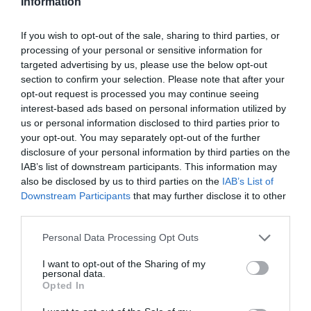
beszámolójából
Information
If you wish to opt-out of the sale, sharing to third parties, or
OLVASS TOVÁBB
processing of your personal or sensitive information for
targeted advertising by us, please use the below opt-out
section to confirm your selection. Please note that after your
opt-out request is processed you may continue seeing
interest-based ads based on personal information utilized by
us or personal information disclosed to third parties prior to
your opt-out. You may separately opt-out of the further
disclosure of your personal information by third parties on the
IAB’s list of downstream participants. This information may
TOVÁBBI CIKKEK
also be disclosed by us to third parties on the
IAB’s List of
Downstream Participants
that may further disclose it to other
third parties.
Please note that this website/app uses one or more Google
Personal Data Processing Opt Outs
services and may gather and store information including but
not limited to your visit or usage behaviour. You may click to
I want to opt-out of the Sharing of my
HETI BÖLCSESSÉG
personal data.
grant or deny consent to Google and its third-party tags to
Opted In
use your data for below specified purposes in below Google
"Az ember, aki a tengert nézi, szerelemtől
consent section.