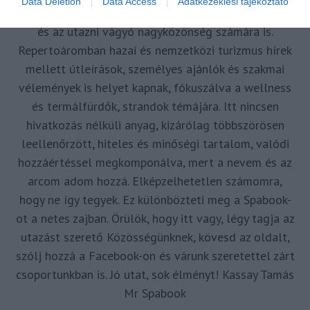
Data Deletion
Data Access
Adatkezeklési tájékoztató
forrásul és inspirációul szolgáljak a turizmus szakma
és az utazni vágyó nagyközönség számára is.
Repertoáromban hazai és nemzetközi turizmus hírek
mellett útleírások, személyes ajánlók és szakmai
vélemények is helyet kapnak, fókuszálva a wellness
és termálfürdők, strandok témájára. Itt nincsen
hivatkozás nélküli anyag, kizárólag többszörösen
leellenőrzött, hiteles és minőségi tartalom, valódi
hozzáértéssel megkomponálva, mert a nevem és az
arcom adom hozzá. Elképzelhetetlen számomra,
hogy ne így tegyek. Ez különbözteti meg a Spabook-
ot a netes zajban. Örülök, hogy itt vagy, légy tagja az
utazást szerető Közösségünknek, kövesd az oldalt,
szólj hozzá a Facebook-on és várunk szeretettel zárt
csoportunkban is. Jó utat, sok élményt! Kassay Tamás
Mr Spabook