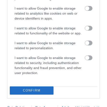
MAGYARORSZÁG
MAGYARUL
MISKOLC
MISKOLCTAPOLCA
MTÜ
I want to allow Google to enable storage
MÁLTA
OLASZORSZÁG
PROGRAMAJÁNLÓ
REPÜLŐ
related to analytics like cookies on web or
REPÜLŐJÁRAT
REPÜLŐTÉR
RYANAIR
STATISZTIKA
STRAND
device identifiers in apps.
SZAKMAI CIKKEK
SZÁLLODA
TERMÁL
TURIZMUS
UTAZÁS
I want to allow Google to enable storage
related to functionality of the website or app.
VAKCINAÚTLEVÉL
VIDEÓ
VÉLEMÉNY
WELLNESS
WIZZAIR
ÚJRANYITÁS
I want to allow Google to enable storage
related to personalization.
I want to allow Google to enable storage
related to security, including authentication
MR SPABOOK
functionality and fraud prevention, and other
user protection.
A Szerzőről
CONFIRM
Turisztikai szakértő, utazó blogger, vendégélmény
tanácsadó. Célom, hogy a kategória teremtő
blogmagazin keretein belül hiteles információ