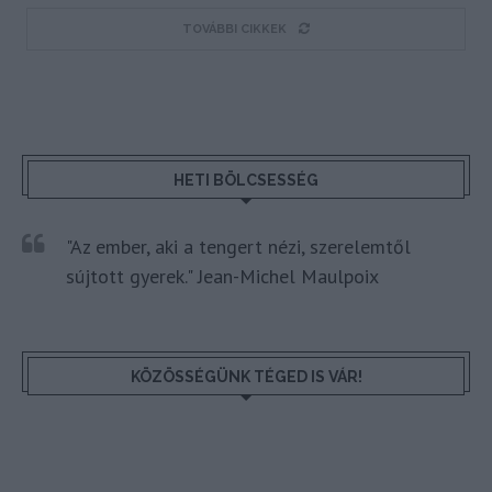
TOVÁBBI CIKKEK
HETI BÖLCSESSÉG
"Az ember, aki a tengert nézi, szerelemtől
sújtott gyerek." Jean-Michel Maulpoix
KÖZÖSSÉGÜNK TÉGED IS VÁR!