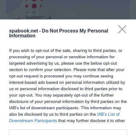
spabook.net -
Do Not Process My Personal
Information
BELGIUMBA UTAZÓK FIGYELEM, SZTRÁJK
LESZ A BRÜSSZELI REPÜLŐTÉREN
If you wish to opt-out of the sale, sharing to third parties, or
írta
Kassay Tamás
processing of your personal or sensitive information for
targeted advertising by us, please use the below opt-out
A Brussel Airlines belga légitársaság pénteken
section to confirm your selection. Please note that after your
kiadott
közleménye
szerint a személyzet nagy része,
opt-out request is processed you may continue seeing
interest-based ads based on personal information utilized by
köztük a biztonsági egységek, munkabeszüntetésbe
us or personal information disclosed to third parties prior to
lépnek, ami jelentősen csökkenti a biztonsági
your opt-out. You may separately opt-out of the further
ellenőrzések kapacitását a brüsszeli Zaventem
disclosure of your personal information by third parties on the
IAB’s list of downstream participants. This information may
repülőtéren.
also be disclosed by us to third parties on the
IAB’s List of
Downstream Participants
that may further disclose it to other
OLVASS TOVÁBB
third parties.