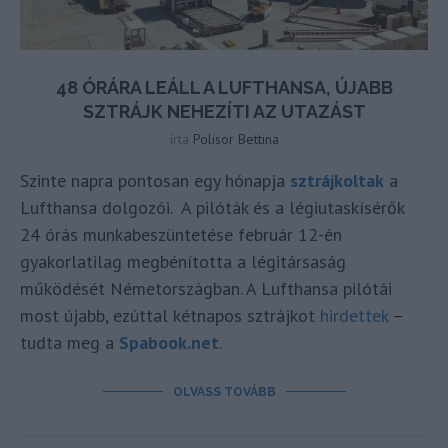
48 ÓRÁRA LEÁLL A LUFTHANSA, ÚJABB
SZTRÁJK NEHEZÍTI AZ UTAZÁST
írta
Polisor Bettina
Szinte napra pontosan egy hónapja
sztrájkoltak
a
Lufthansa dolgozói. A pilóták és a légiutaskísérők
24 órás munkabeszüntetése február 12-én
gyakorlatilag megbénította a légitársaság
működését Németországban. A Lufthansa pilótái
most újabb, ezúttal kétnapos sztrájkot
hirdettek
–
tudta meg a
Spabook.net
.
OLVASS TOVÁBB