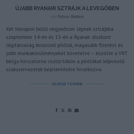
ÚJABB RYANAIR SZTRÁJK A LEVEGŐBEN
írta
Polisor Bettina
Két hónapon belül negyedszer lépnek sztrájkba
szeptember 14-én és 15-én a Ryanair diszkont
légitársaság brüsszeli pilótái, magasabb fizetést és
jobb munkakörülményeket követelve – közölte a VRT
belga hírcsatorna csütörtökön a pilótákat képviselő
szakszervezetek bejelentésére hivatkozva.
OLVASS TOVÁBB