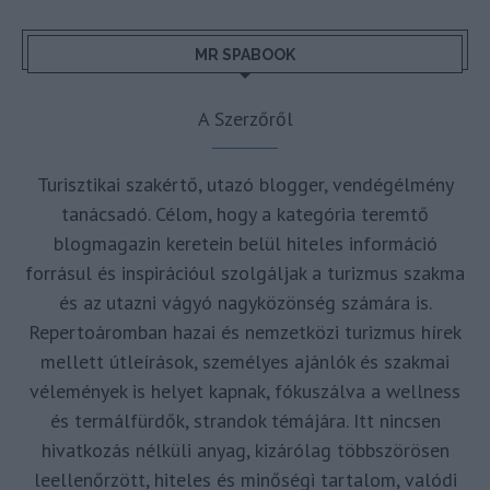
MR SPABOOK
A Szerzőről
Turisztikai szakértő, utazó blogger, vendégélmény
tanácsadó. Célom, hogy a kategória teremtő
blogmagazin keretein belül hiteles információ
forrásul és inspirációul szolgáljak a turizmus szakma
és az utazni vágyó nagyközönség számára is.
Repertoáromban hazai és nemzetközi turizmus hírek
mellett útleírások, személyes ajánlók és szakmai
vélemények is helyet kapnak, fókuszálva a wellness
és termálfürdők, strandok témájára. Itt nincsen
hivatkozás nélküli anyag, kizárólag többszörösen
leellenőrzött, hiteles és minőségi tartalom, valódi