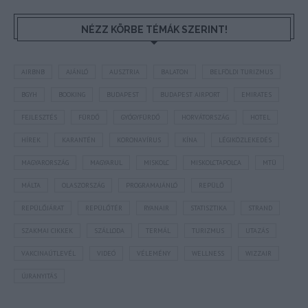
NÉZZ KÖRBE TÉMÁK SZERINT!
AIRBNB
AJÁNLÓ
AUSZTRIA
BALATON
BELFÖLDI TURIZMUS
BGYH
BOOKING
BUDAPEST
BUDAPEST AIRPORT
EMIRATES
FEJLESZTÉS
FÜRDŐ
GYÓGYFÜRDŐ
HORVÁTORSZÁG
HOTEL
HÍREK
KARANTÉN
KORONAVÍRUS
KÍNA
LÉGIKÖZLEKEDÉS
MAGYARORSZÁG
MAGYARUL
MISKOLC
MISKOLCTAPOLCA
MTÜ
MÁLTA
OLASZORSZÁG
PROGRAMAJÁNLÓ
REPÜLŐ
REPÜLŐJÁRAT
REPÜLŐTÉR
RYANAIR
STATISZTIKA
STRAND
SZAKMAI CIKKEK
SZÁLLODA
TERMÁL
TURIZMUS
UTAZÁS
VAKCINAÚTLEVÉL
VIDEÓ
VÉLEMÉNY
WELLNESS
WIZZAIR
ÚJRANYITÁS