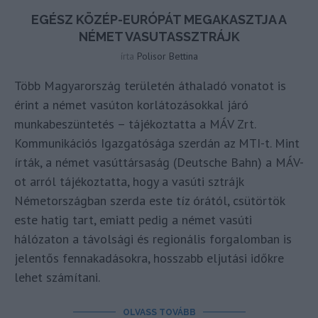
EGÉSZ KÖZÉP-EURÓPÁT MEGAKASZTJA A
NÉMET VASUTASSZTRÁJK
írta
Polisor Bettina
Több Magyarország területén áthaladó vonatot is
érint a német vasúton korlátozásokkal járó
munkabeszüntetés – tájékoztatta a MÁV Zrt.
Kommunikációs Igazgatósága szerdán az MTI-t. Mint
írták, a német vasúttársaság (Deutsche Bahn) a MÁV-
ot arról tájékoztatta, hogy a vasúti sztrájk
Németországban szerda este tíz órától, csütörtök
este hatig tart, emiatt pedig a német vasúti
hálózaton a távolsági és regionális forgalomban is
jelentős fennakadásokra, hosszabb eljutási időkre
lehet számítani.
OLVASS TOVÁBB