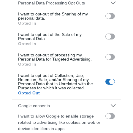
Please note that this website/app uses one or more Google
Personal Data Processing Opt Outs
services and may gather and store information including but
not limited to your visit or usage behaviour. You may click to
I want to opt-out of the Sharing of my
personal data.
grant or deny consent to Google and its third-party tags to
Opted In
use your data for below specified purposes in below Google
consent section.
I want to opt-out of the Sale of my
Personal Data.
Opted In
I want to opt-out of processing my
Personal Data for Targeted Advertising.
Opted In
I want to opt-out of Collection, Use,
Retention, Sale, and/or Sharing of my
Personal Data that Is Unrelated with the
Purposes for which it was collected.
Opted Out
Google consents
I want to allow Google to enable storage
related to advertising like cookies on web or
device identifiers in apps.