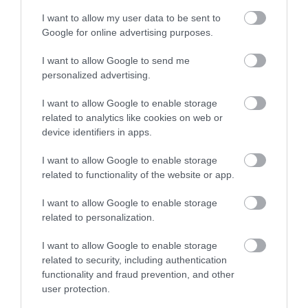
I want to allow my user data to be sent to
ÚJABB SZTRÁJK OKOZ JELENTŐS KÉSÉSEKET
Google for online advertising purposes.
AZ EURÓPAI LÉGI KÖZLEKEDÉSBEN
I want to allow Google to send me
írta
Polisor Bettina
personalized advertising.
Fennakadásokat okozott hétfőn a francia
I want to allow Google to enable storage
légiforgalmi irányítók sztrájkja: több francia
related to analytics like cookies on web or
repülőteret bezártak, s a munkabeszüntetés egész
device identifiers in apps.
Európában éreztette hatását. A francia polgári
I want to allow Google to enable storage
légiközlekedési hatóság, a
DGAC
interneten
related to functionality of the website or app.
közzétett adatai szerint a délnyugati Tarbes-
I want to allow Google to enable storage
Lourdes-Pyrénées és Pau-Pyrénées, valamint a keleti
related to personalization.
Saint-Yan repülőtereken teljesen leállt a légi
forgalom – írja az MTI.
I want to allow Google to enable storage
related to security, including authentication
functionality and fraud prevention, and other
OLVASS TOVÁBB
user protection.