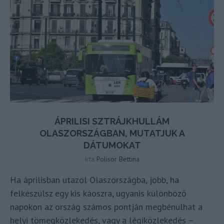
ÁPRILISI SZTRÁJKHULLÁM
OLASZORSZÁGBAN, MUTATJUK A
DÁTUMOKAT
írta
Polisor Bettina
Ha áprilisban utazol Olaszországba, jobb, ha
felkészülsz egy kis káoszra, ugyanis különböző
napokon az ország számos pontján megbénulhat a
helyi tömegközlekedés, vagy a légiközlekedés –