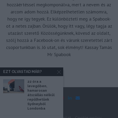
hozzáértéssel megkomponálva, mert a nevem és az
arcom adom hozzá. Elképzelhetetlen számomra,
hogy ne így tegyek. Ez különbözteti meg a Spabook-
ot a netes zajban. Örülök, hogy itt vagy, légy tagja az
utazást szerető Közösségünknek, kövesd az oldalt,
szólj hozzá a Facebook-on és várunk szeretettel zárt
csoportunkban is. Jó utat, sok élményt! Kassay Tamás
Mr Spabook
EZT OLVASTAD MÁR?
22 óra a
levegőben,
hamarosan
átszállás nélkül
repülhetünk
Sydneyből
Londonba
Impresszum
Médiaajánlat
Cookie policy