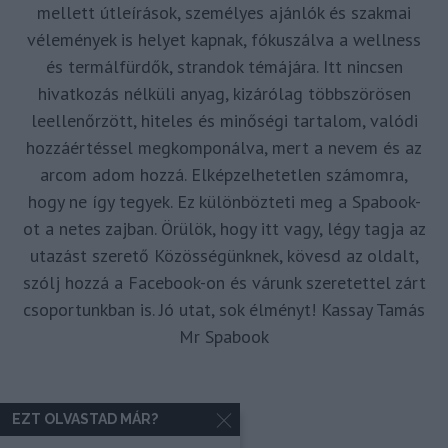
mellett útleírások, személyes ajánlók és szakmai
vélemények is helyet kapnak, fókuszálva a wellness
és termálfürdők, strandok témájára. Itt nincsen
hivatkozás nélküli anyag, kizárólag többszörösen
leellenőrzött, hiteles és minőségi tartalom, valódi
hozzáértéssel megkomponálva, mert a nevem és az
arcom adom hozzá. Elképzelhetetlen számomra,
hogy ne így tegyek. Ez különbözteti meg a Spabook-
ot a netes zajban. Örülök, hogy itt vagy, légy tagja az
utazást szerető Közösségünknek, kövesd az oldalt,
szólj hozzá a Facebook-on és várunk szeretettel zárt
csoportunkban is. Jó utat, sok élményt! Kassay Tamás
Mr Spabook
EZT OLVASTAD MÁR?