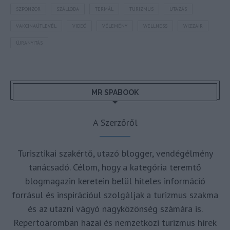
SZPONZOR
SZÁLLODA
TERMÁL
TURIZMUS
UTAZÁS
VAKCINAÚTLEVÉL
VIDEÓ
VÉLEMÉNY
WELLNESS
WIZZAIR
ÚJRANYITÁS
MR SPABOOK
A Szerzőről
Turisztikai szakértő, utazó blogger, vendégélmény
tanácsadó. Célom, hogy a kategória teremtő
blogmagazin keretein belül hiteles információ
forrásul és inspirációul szolgáljak a turizmus szakma
és az utazni vágyó nagyközönség számára is.
Repertoáromban hazai és nemzetközi turizmus hírek