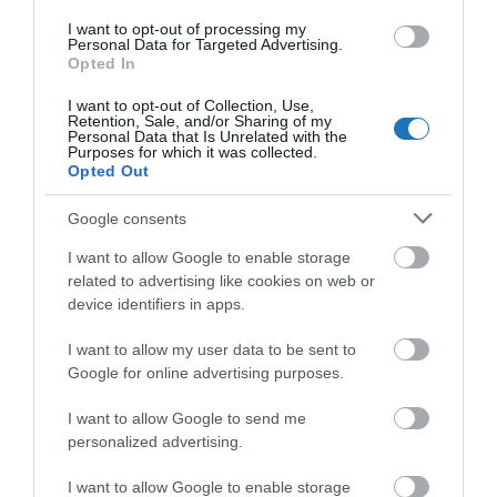
I want to opt-out of processing my
Personal Data for Targeted Advertising.
Opted In
I want to opt-out of Collection, Use,
Retention, Sale, and/or Sharing of my
Personal Data that Is Unrelated with the
Purposes for which it was collected.
Opted Out
TOVÁBBI CIKKEK
Google consents
I want to allow Google to enable storage
related to advertising like cookies on web or
device identifiers in apps.
HETI BÖLCSESSÉG
I want to allow my user data to be sent to
Google for online advertising purposes.
"Az ember, aki a tengert nézi, szerelemtől
I want to allow Google to send me
sújtott gyerek." Jean-Michel Maulpoix
personalized advertising.
I want to allow Google to enable storage