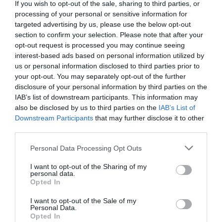
If you wish to opt-out of the sale, sharing to third parties, or
processing of your personal or sensitive information for
targeted advertising by us, please use the below opt-out
section to confirm your selection. Please note that after your
MEGÉRKEZETT TEKLA, A THERMAL SPA SIKLÓS
opt-out request is processed you may continue seeing
ÚJ KABALAFIGURÁJA
interest-based ads based on personal information utilized by
írta
Polisor Bettina
us or personal information disclosed to third parties prior to
your opt-out. You may separately opt-out of the further
A Thermal Spa Siklós nemcsak fürdőélményekkel,
disclosure of your personal information by third parties on the
IAB’s list of downstream participants. This information may
hanem hamarosan egy vadonatúj, szerethető
also be disclosed by us to third parties on the
IAB’s List of
kabalafigurával is várja a vendégeket. A „Az ÉN
Downstream Participants
that may further disclose it to other
fürdőm, az ÉN élményeim – a MI kabalánk!”
third parties.
elnevezésű kreatív rajzpályázat révén született meg
Please note that this website/app uses one or more Google
Personal Data Processing Opt Outs
Tekla, a teknős, aki mostantól a fürdő hivatalos
services and may gather and store information including but
kabalája lesz – értesült róla a
Spabook.net
a
not limited to your visit or usage behaviour. You may click to
I want to opt-out of the Sharing of my
personal data.
grant or deny consent to Google and its third-party tags to
Thermal Spa Siklós
beszámolójából
.
Opted In
use your data for below specified purposes in below Google
consent section.
I want to opt-out of the Sale of my
OLVASS TOVÁBB
Personal Data.
Opted In