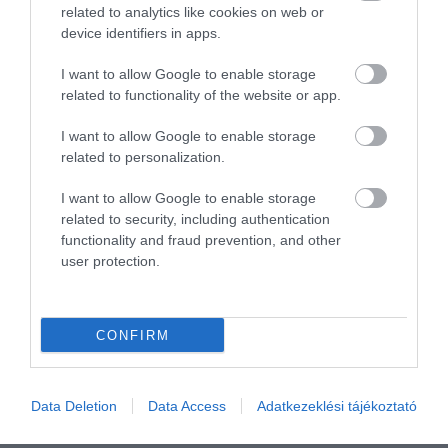
related to analytics like cookies on web or
KÖZÖSSÉGÜNK TÉGED IS VÁR!
device identifiers in apps.
I want to allow Google to enable storage
related to functionality of the website or app.
I want to allow Google to enable storage
related to personalization.
NÉZZ KÖRBE TÉMÁK SZERINT!
I want to allow Google to enable storage
related to security, including authentication
AIRBNB
AJÁNLÓ
AUSZTRIA
BALATON
BELFÖLDI TURIZMUS
functionality and fraud prevention, and other
user protection.
BGYH
BOOKING
BUDAPEST
BUDAPEST AIRPORT
EMIRATES
FEJLESZTÉS
FÜRDŐ
GYÓGYFÜRDŐ
HORVÁTORSZÁG
HOTEL
HÍREK
KARANTÉN
KORONAVÍRUS
KÍNA
LÉGIKÖZLEKEDÉS
CONFIRM
MAGYARORSZÁG
MAGYARUL
MISKOLC
MTÜ
MÁLTA
OLASZORSZÁG
PROGRAMAJÁNLÓ
REPÜLŐ
REPÜLŐJÁRAT
Data Deletion
Data Access
Adatkezeklési tájékoztató
REPÜLŐTÉR
RYANAIR
STATISZTIKA
STRAND
SZAKMAI CIKKEK