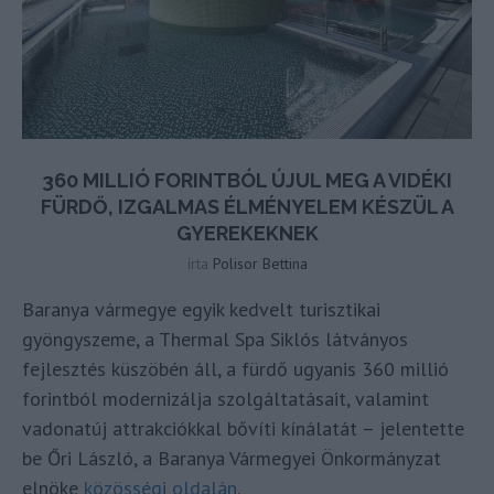
360 MILLIÓ FORINTBÓL ÚJUL MEG A VIDÉKI
FÜRDŐ, IZGALMAS ÉLMÉNYELEM KÉSZÜL A
GYEREKEKNEK
írta
Polisor Bettina
Baranya vármegye egyik kedvelt turisztikai
gyöngyszeme, a Thermal Spa Siklós látványos
fejlesztés küszöbén áll, a fürdő ugyanis 360 millió
forintból modernizálja szolgáltatásait, valamint
vadonatúj attrakciókkal bővíti kínálatát – jelentette
be Őri László, a Baranya Vármegyei Önkormányzat
elnöke
közösségi oldalán
.