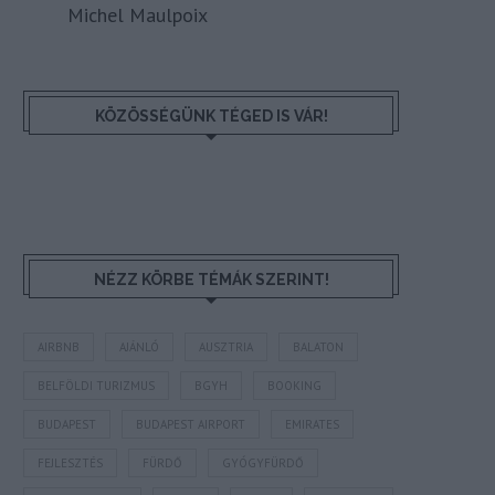
Michel Maulpoix
KÖZÖSSÉGÜNK TÉGED IS VÁR!
NÉZZ KÖRBE TÉMÁK SZERINT!
AIRBNB
AJÁNLÓ
AUSZTRIA
BALATON
BELFÖLDI TURIZMUS
BGYH
BOOKING
BUDAPEST
BUDAPEST AIRPORT
EMIRATES
FEJLESZTÉS
FÜRDŐ
GYÓGYFÜRDŐ