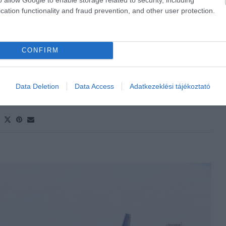
cation functionality and fraud prevention, and other user protection.
Polisor Bettina
nka és Verhnya Rozsanka falvak közelében egy igazán
 mégpedig egy egész évben működő, nemzetközi
CONFIRM
ain Resort
építése – írja a
Ukraine Travel News.
VASS TOVÁBB
Data Deletion
Data Access
Adatkezeklési tájékoztató