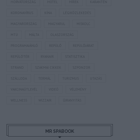
HORVÁTORSZÁG
HOTEL
HÍREK
KARANTÉN
KORONAVÍRUS
KÍNA
LÉGIKÖZLEKEDÉS
MAGYARORSZÁG
MAGYARUL
MISKOLC
MTÜ
MÁLTA
OLASZORSZÁG
PROGRAMAJÁNLÓ
REPÜLŐ
REPÜLŐJÁRAT
REPÜLŐTÉR
RYANAIR
STATISZTIKA
STRAND
SZAKMAI CIKKEK
SZPONZOR
SZÁLLODA
TERMÁL
TURIZMUS
UTAZÁS
VAKCINAÚTLEVÉL
VIDEÓ
VÉLEMÉNY
WELLNESS
WIZZAIR
ÚJRANYITÁS
MR SPABOOK