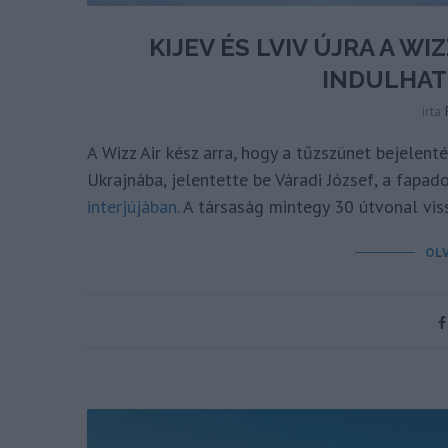
KIJEV ÉS LVIV ÚJRA A W
INDULHAT
írta
A Wizz Air kész arra, hogy a tűzszünet bejelenté
Ukrajnába, jelentette be Váradi József, a fapa
interjújában
. A társaság mintegy 30 útvonal vis
OL