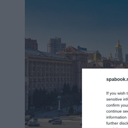
spabook.n
If you wish 
sensitive in
confirm you
continue se
information 
further disc