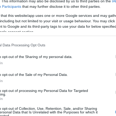
. This information may also be disclosed by us to third parties on the
IA
Participants
that may further disclose it to other third parties.
 that this website/app uses one or more Google services and may gath
DUL KIJEVBE BUDAPESTRŐL
including but not limited to your visit or usage behaviour. You may click 
 to Google and its third-party tags to use your data for below specifi
Kassay Tamás
ogle consent section.
hálókocsikat is kínál, Budapest és Kijev között
 –
jelentette be
a MÁV.
l Data Processing Opt Outs
o opt-out of the Sharing of my personal data.
VASS TOVÁBB
In
o opt-out of the Sale of my Personal Data.
In
to opt-out of processing my Personal Data for Targeted
ing.
In
o opt-out of Collection, Use, Retention, Sale, and/or Sharing
ersonal Data that Is Unrelated with the Purposes for which it
lected.