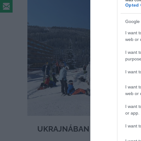
Opted 
Google 
I want t
web or d
I want t
purpose
I want 
I want t
web or d
I want t
or app.
I want t
UKRAJNÁBAN ELKÉPESZTŐ 
I want t