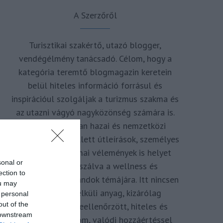
A Szerzőről
Turisztikai szakértő, utazó blogger,
vendégélmény tanácsadó. Célom, hogy a
kategória teremtő blogmagazin keretein
belül hiteles információ forrásul és
inspirációul szolgáljak a turizmus szakma és
az utazni vágyó nagyközönség számára is.
Repertoáromban hazai és nemzetközi
turizmus hírek mellett útleírások, személyes
ajánlók és szakmai vélemények is helyet
sonal or
kapnak, fókuszálva a wellness és
ection to
termálfürdők, strandok témájára. Itt nincsen
ou may
hivatkozás nélküli anyag, kizárólag
 personal
out of the
többszörösen leellenőrzött, hiteles és
 downstream
minőségi tartalom, valódi hozzáértéssel