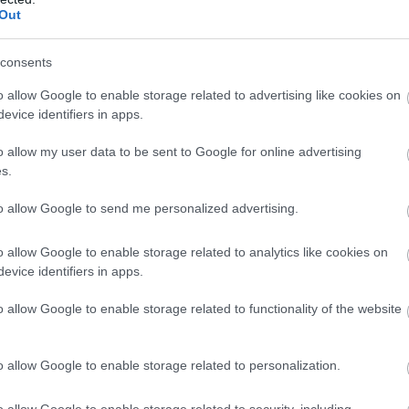
Out
consents
o allow Google to enable storage related to advertising like cookies on
evice identifiers in apps.
o allow my user data to be sent to Google for online advertising
s.
to allow Google to send me personalized advertising.
o allow Google to enable storage related to analytics like cookies on
evice identifiers in apps.
o allow Google to enable storage related to functionality of the website
o allow Google to enable storage related to personalization.
MÉRETŰ SÍ- ÉS ÜDÜLŐKÖZPONT
ÉPÜL
o allow Google to enable storage related to security, including