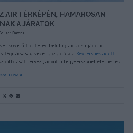
IZZ AIR TÉRKÉPÉN, HAMAROSAN
NAK A JÁRATOK
Polisor Bettina
sét követő hat héten belül újraindítsa járatait
dos légitársaság vezérigazgatója a
Reutersnek adott
szaállítását tervezi, amint a fegyverszünet életbe lép.
VASS TOVÁBB