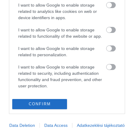
I want to allow Google to enable storage
REPÜLŐTÉR
RYANAIR
STATISZTIKA
STRAND
SZAKMAI CIKKEK
related to analytics like cookies on web or
SZPONZOR
SZÁLLODA
TERMÁL
TURIZMUS
UTAZÁS
device identifiers in apps.
VAKCINAÚTLEVÉL
VIDEÓ
VÉLEMÉNY
WELLNESS
WIZZAIR
I want to allow Google to enable storage
related to functionality of the website or app.
ÚJRANYITÁS
I want to allow Google to enable storage
related to personalization.
MR SPABOOK
I want to allow Google to enable storage
related to security, including authentication
functionality and fraud prevention, and other
A Szerzőről
user protection.
Turisztikai szakértő, utazó blogger, vendégélmény
CONFIRM
tanácsadó. Célom, hogy a kategória teremtő
blogmagazin keretein belül hiteles információ
forrásul és inspirációul szolgáljak a turizmus szakma
Data Deletion
Data Access
Adatkezeklési tájékoztató
és az utazni vágyó nagyközönség számára is.