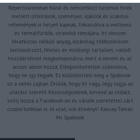
Repertoáromban hazai és nemzetközi turizmus hírek
mellett útleírások, személyes ajánlók és szakmai
vélemények is helyet kapnak, fókuszálva a wellness
és termálfürdők, strandok témájára. Itt nincsen
hivatkozás nélküli anyag, kizárólag többszörösen
leellenőrzött, hiteles és minőségi tartalom, valódi
hozzáértéssel megkomponálva, mert a nevem és az
arcom adom hozzá. Elképzelhetetlen számomra,
hogy ne így tegyek. Ez különbözteti meg a Spabook-
ot a netes zajban. Örülök, hogy itt vagy, légy tagja az
utazást szerető Közösségünknek, kövesd az oldalt,
szólj hozzá a Facebook-on és várunk szeretettel zárt
csoportunkban is. Jó utat, sok élményt! Kassay Tamás
Mr Spabook