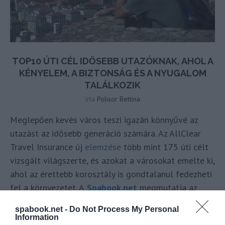
TOP10 ÚTI CÉL IDŐSEBB UTAZÓKNAK, AHOL A
KÉNYELEM, A BIZTONSÁG ÉS A NYUGALOM
TALÁLKOZIK
írta
Polisor Bettina
Meglepően kevés város teszi igazán könnyűvé az
utazást az idősebb generáció számára. Az AllClear
Travel Insurance új
elemzése
több mint 175 úti célt
vizsgált világszerte, és azokat a városokat emelte ki,
ahol az érettebb korosztály is gondtalanul fedezheti
fel a környezetet. A
Spabook.net
megmutatja az
idősebb utazóknak ajánlott TOP10 várost.
spabook.net -
Do Not Process My Personal
Information