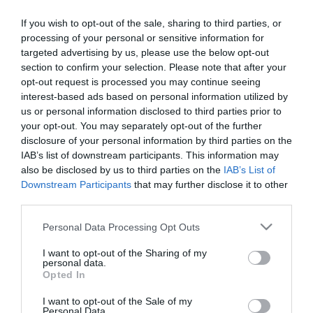
OLVASS TOVÁBB
If you wish to opt-out of the sale, sharing to third parties, or
processing of your personal or sensitive information for
targeted advertising by us, please use the below opt-out
section to confirm your selection. Please note that after your
opt-out request is processed you may continue seeing
interest-based ads based on personal information utilized by
us or personal information disclosed to third parties prior to
your opt-out. You may separately opt-out of the further
TOVÁBBI CIKKEK
disclosure of your personal information by third parties on the
IAB’s list of downstream participants. This information may
also be disclosed by us to third parties on the
IAB’s List of
Downstream Participants
that may further disclose it to other
third parties.
Please note that this website/app uses one or more Google
Personal Data Processing Opt Outs
HETI BÖLCSESSÉG
services and may gather and store information including but
not limited to your visit or usage behaviour. You may click to
I want to opt-out of the Sharing of my
personal data.
grant or deny consent to Google and its third-party tags to
"Az ember, aki a tengert nézi, szerelemtől
Opted In
use your data for below specified purposes in below Google
sújtott gyerek." Jean-Michel Maulpoix
consent section.
I want to opt-out of the Sale of my
Personal Data.