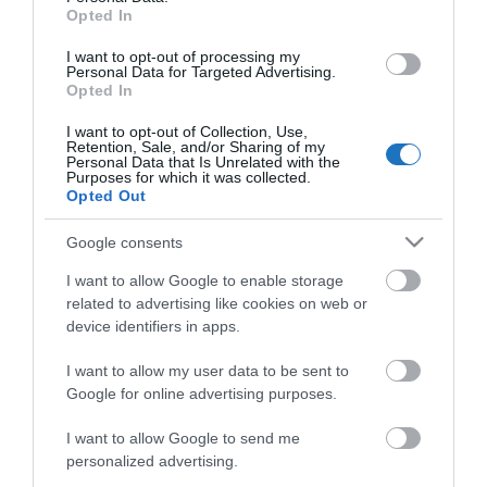
Opted In
I want to opt-out of processing my
KÖZÖSSÉGÜNK TÉGED IS VÁR!
Personal Data for Targeted Advertising.
Opted In
I want to opt-out of Collection, Use,
Retention, Sale, and/or Sharing of my
Personal Data that Is Unrelated with the
Purposes for which it was collected.
Opted Out
NÉZZ KÖRBE TÉMÁK SZERINT!
Google consents
I want to allow Google to enable storage
AIRBNB
AJÁNLÓ
AUSZTRIA
BALATON
BELFÖLDI TURIZMUS
related to advertising like cookies on web or
device identifiers in apps.
BGYH
BOOKING
BUDAPEST
BUDAPEST AIRPORT
EMIRATES
FEJLESZTÉS
FÜRDŐ
GYÓGYFÜRDŐ
HORVÁTORSZÁG
HOTEL
I want to allow my user data to be sent to
Google for online advertising purposes.
HÍREK
KARANTÉN
KORONAVÍRUS
KÍNA
LÉGIKÖZLEKEDÉS
I want to allow Google to send me
MAGYARORSZÁG
MAGYARUL
MISKOLC
MTÜ
MÁLTA
personalized advertising.
OLASZORSZÁG
PROGRAMAJÁNLÓ
REPÜLŐ
REPÜLŐJÁRAT