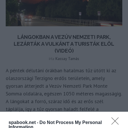
LÁNGOKBAN A VEZÚV NEMZETI PARK,
LEZÁRTÁK A VULKÁNT A TURISTÁK ELŐL
(VIDEÓ)
írta
Kassay Tamás
A péntek délutáni órákban hatalmas tűz ütött ki az
olaszországi Terzigno erdős területein, amely
gyorsan átterjedt a Vezúv Nemzeti Park Monte
Somma oldalára, egészen 1050 méteres magasságig.
A lángokat a forró, száraz idő és az erős szél
táplálja, így a tűz gyorsan haladt felfelé a
hegyoldalon. – tudta meg a
Spabook.net
a Nemzeti
spabook.net -
Do Not Process My Personal
Park
híréből
.
Information