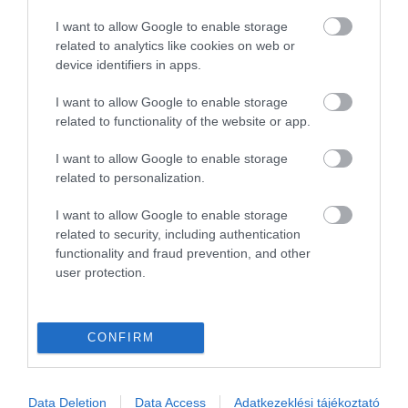
MÁLTA
OLASZORSZÁG
PROGRAMAJÁNLÓ
REPÜLŐ
I want to allow Google to enable storage
related to analytics like cookies on web or
REPÜLŐJÁRAT
REPÜLŐTÉR
RYANAIR
STATISZTIKA
STRAND
device identifiers in apps.
SZAKMAI CIKKEK
SZÁLLODA
TERMÁL
TURIZMUS
UTAZÁS
I want to allow Google to enable storage
VAKCINAÚTLEVÉL
VIDEÓ
VÉLEMÉNY
WELLNESS
WIZZAIR
related to functionality of the website or app.
ÚJRANYITÁS
I want to allow Google to enable storage
related to personalization.
I want to allow Google to enable storage
MR SPABOOK
related to security, including authentication
functionality and fraud prevention, and other
user protection.
A Szerzőről
Turisztikai szakértő, utazó blogger, vendégélmény
CONFIRM
tanácsadó. Célom, hogy a kategória teremtő
blogmagazin keretein belül hiteles információ
Data Deletion
Data Access
Adatkezeklési tájékoztató