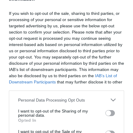
OLVASS TOVÁBB
If you wish to opt-out of the sale, sharing to third parties, or
processing of your personal or sensitive information for
targeted advertising by us, please use the below opt-out
section to confirm your selection. Please note that after your
opt-out request is processed you may continue seeing
interest-based ads based on personal information utilized by
us or personal information disclosed to third parties prior to
your opt-out. You may separately opt-out of the further
disclosure of your personal information by third parties on the
TOVÁBBI CIKKEK
IAB’s list of downstream participants. This information may
also be disclosed by us to third parties on the
IAB’s List of
Downstream Participants
that may further disclose it to other
third parties.
Please note that this website/app uses one or more Google
Personal Data Processing Opt Outs
services and may gather and store information including but
HETI BÖLCSESSÉG
not limited to your visit or usage behaviour. You may click to
I want to opt-out of the Sharing of my
personal data.
grant or deny consent to Google and its third-party tags to
Opted In
use your data for below specified purposes in below Google
"Az ember, aki a tengert nézi, szerelemtől
consent section.
I want to opt-out of the Sale of my