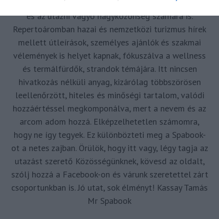
forrásul és inspirációul szolgáljak a turizmus szakma
és az utazni vágyó nagyközönség számára is.
Repertoáromban hazai és nemzetközi turizmus hírek
mellett útleírások, személyes ajánlók és szakmai
vélemények is helyet kapnak, fókuszálva a wellness
és termálfürdők, strandok témájára. Itt nincsen
hivatkozás nélküli anyag, kizárólag többszörösen
leellenőrzött, hiteles és minőségi tartalom, valódi
hozzáértéssel megkomponálva, mert a nevem és az
arcom adom hozzá. Elképzelhetetlen számomra,
hogy ne így tegyek. Ez különbözteti meg a Spabook-
ot a netes zajban. Örülök, hogy itt vagy, légy tagja az
utazást szerető Közösségünknek, kövesd az oldalt,
szólj hozzá a Facebook-on és várunk szeretettel zárt
csoportunkban is. Jó utat, sok élményt! Kassay Tamás
Mr Spabook