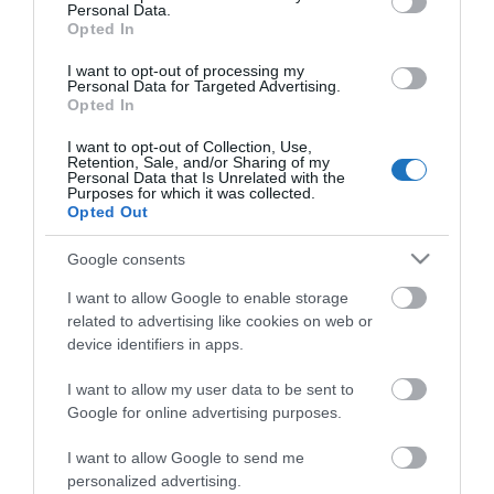
sújtott gyerek." Jean-Michel Maulpoix
Personal Data.
Opted In
I want to opt-out of processing my
Personal Data for Targeted Advertising.
Opted In
KÖZÖSSÉGÜNK TÉGED IS VÁR!
I want to opt-out of Collection, Use,
Retention, Sale, and/or Sharing of my
Personal Data that Is Unrelated with the
Purposes for which it was collected.
Opted Out
Google consents
NÉZZ KÖRBE TÉMÁK SZERINT!
I want to allow Google to enable storage
related to advertising like cookies on web or
AIRBNB
AJÁNLÓ
AUSZTRIA
BALATON
BELFÖLDI TURIZMUS
device identifiers in apps.
BGYH
BOOKING
BUDAPEST
BUDAPEST AIRPORT
EMIRATES
I want to allow my user data to be sent to
Google for online advertising purposes.
FEJLESZTÉS
FÜRDŐ
GYÓGYFÜRDŐ
HORVÁTORSZÁG
HOTEL
HÍREK
KARANTÉN
KORONAVÍRUS
KÍNA
LÉGIKÖZLEKEDÉS
I want to allow Google to send me
personalized advertising.
MAGYARORSZÁG
MAGYARUL
MISKOLC
MISKOLCTAPOLCA
MTÜ