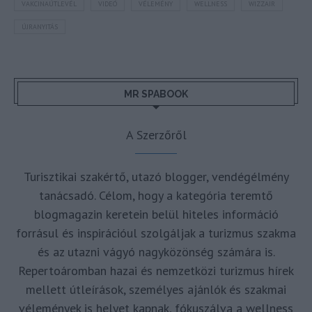
VAKCINAÚTLEVÉL
VIDEÓ
VÉLEMÉNY
WELLNESS
WIZZAIR
ÚJRANYITÁS
MR SPABOOK
A Szerzőről
Turisztikai szakértő, utazó blogger, vendégélmény
tanácsadó. Célom, hogy a kategória teremtő
blogmagazin keretein belül hiteles információ
forrásul és inspirációul szolgáljak a turizmus szakma
és az utazni vágyó nagyközönség számára is.
Repertoáromban hazai és nemzetközi turizmus hírek
mellett útleírások, személyes ajánlók és szakmai
vélemények is helyet kapnak, fókuszálva a wellness