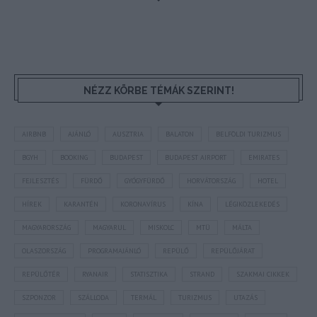
NÉZZ KÖRBE TÉMÁK SZERINT!
AIRBNB
AJÁNLÓ
AUSZTRIA
BALATON
BELFÖLDI TURIZMUS
BGYH
BOOKING
BUDAPEST
BUDAPEST AIRPORT
EMIRATES
FEJLESZTÉS
FÜRDŐ
GYÓGYFÜRDŐ
HORVÁTORSZÁG
HOTEL
HÍREK
KARANTÉN
KORONAVÍRUS
KÍNA
LÉGIKÖZLEKEDÉS
MAGYARORSZÁG
MAGYARUL
MISKOLC
MTÜ
MÁLTA
OLASZORSZÁG
PROGRAMAJÁNLÓ
REPÜLŐ
REPÜLŐJÁRAT
REPÜLŐTÉR
RYANAIR
STATISZTIKA
STRAND
SZAKMAI CIKKEK
SZPONZOR
SZÁLLODA
TERMÁL
TURIZMUS
UTAZÁS