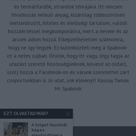
és termálfürdők, strandok témájára. Itt nincsen
hivatkozás nélküli anyag, kizárólag többszörösen
leellenőrzött, hiteles és minőségi tartalom, valódi
hozzáértéssel megkomponálva, mert a nevem és az
arcom adom hozzá. Elképzelhetetlen számomra,
hogy ne így tegyek. Ez különbözteti meg a Spabook-
ot a netes zajban. Örülök, hogy itt vagy, légy tagja az
utazást szerető Közösségünknek, kövesd az oldalt,
szólj hozzá a Facebook-on és várunk szeretettel zárt
csoportunkban is. Jó utat, sok élményt! Kassay Tamás
Mr Spabook
EZT OLVASTAD MÁR?
A Sziget fesztivál
képes
megfordítani a