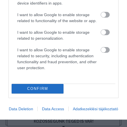
device identifiers in apps.
I want to allow Google to enable storage
related to functionality of the website or app.
TOVÁBBI CIKKEK
I want to allow Google to enable storage
related to personalization.
I want to allow Google to enable storage
related to security, including authentication
functionality and fraud prevention, and other
user protection.
HETI BÖLCSESSÉG
"Az ember, aki a tengert nézi, szerelemtől
CONFIRM
sújtott gyerek." Jean-Michel Maulpoix
Data Deletion
Data Access
Adatkezeklési tájékoztató
KÖZÖSSÉGÜNK TÉGED IS VÁR!