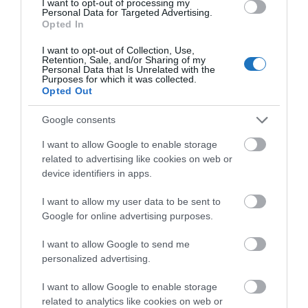
I want to opt-out of processing my
Personal Data for Targeted Advertising.
Opted In
I want to opt-out of Collection, Use,
Retention, Sale, and/or Sharing of my
Personal Data that Is Unrelated with the
ÚJ 4 CSILLAGOS SZÁLLODA NYÍLT: WILLIS
Purposes for which it was collected.
Opted Out
HOTEL ZALAEGERSZEG (VIDEÓVAL)
írta
Waterfan
Google consents
Zalaegerszeg wellness szállodával gazdagodott a
I want to allow Google to enable storage
related to advertising like cookies on web or
Willis Hotel**** Business & Wellness, Zalaegerszeg
device identifiers in apps.
fantázia névre hallgató egység személyében. Azon
kevés új szállodák közé tartozik, amelyet 2020-ban
I want to allow my user data to be sent to
adnak át.
Google for online advertising purposes.
I want to allow Google to send me
OLVASS TOVÁBB
personalized advertising.
I want to allow Google to enable storage
related to analytics like cookies on web or