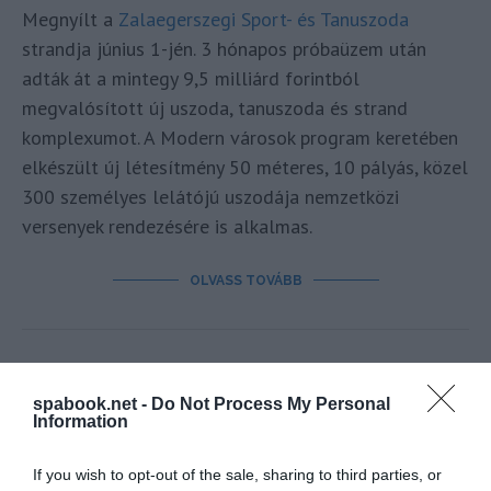
Megnyílt a
Zalaegerszegi Sport- és Tanuszoda
strandja június 1-jén. 3 hónapos próbaüzem után
adták át a mintegy 9,5 milliárd forintból
megvalósított új uszoda, tanuszoda és strand
komplexumot. A Modern városok program keretében
elkészült új létesítmény 50 méteres, 10 pályás, közel
300 személyes lelátójú uszodája nemzetközi
versenyek rendezésére is alkalmas.
OLVASS TOVÁBB
spabook.net -
Do Not Process My Personal
Information
If you wish to opt-out of the sale, sharing to third parties, or