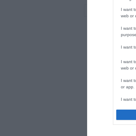
I want t
TOVÁ
web or d
I want t
purpose
I want 
I want t
web or d
I want t
or app.
I want t
I want t
authenti