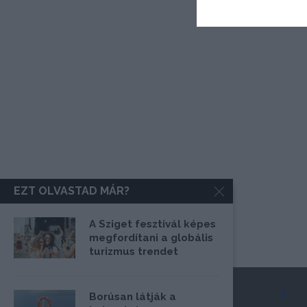
EZT OLVASTAD MÁR?
A Sziget fesztivál képes
megfordítani a globális
turizmus trendet
Borúsan látják a