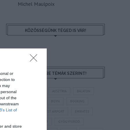
Michel Maulpoix
KÖZÖSSÉGÜNK TÉGED IS VÁR!
sonal or
NÉZZ KÖRBE TÉMÁK SZERINT!
ection to
ou may
AIRBNB
AJÁNLÓ
AUSZTRIA
BALATON
 personal
out of the
BELFÖLDI TURIZMUS
BGYH
BOOKING
 downstream
B’s List of
BUDAPEST
BUDAPEST AIRPORT
EMIRATES
FEJLESZTÉS
FÜRDŐ
GYÓGYFÜRDŐ
er and store