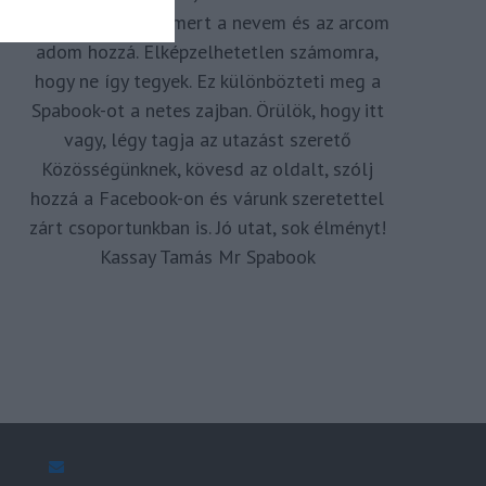
megkomponálva, mert a nevem és az arcom
adom hozzá. Elképzelhetetlen számomra,
hogy ne így tegyek. Ez különbözteti meg a
Spabook-ot a netes zajban. Örülök, hogy itt
vagy, légy tagja az utazást szerető
Közösségünknek, kövesd az oldalt, szólj
hozzá a Facebook-on és várunk szeretettel
zárt csoportunkban is. Jó utat, sok élményt!
Kassay Tamás Mr Spabook