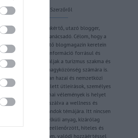
A Szerzőről
Turisztikai szakértő, utazó blogger,
vendégélmény tanácsadó. Célom, hogy a
kategória teremtő blogmagazin keretein
belül hiteles információ forrásul és
inspirációul szolgáljak a turizmus szakma és
az utazni vágyó nagyközönség számára is.
Repertoáromban hazai és nemzetközi
turizmus hírek mellett útleírások, személyes
ajánlók és szakmai vélemények is helyet
kapnak, fókuszálva a wellness és
termálfürdők, strandok témájára. Itt nincsen
hivatkozás nélküli anyag, kizárólag
többszörösen leellenőrzött, hiteles és
minőségi tartalom, valódi hozzáértéssel