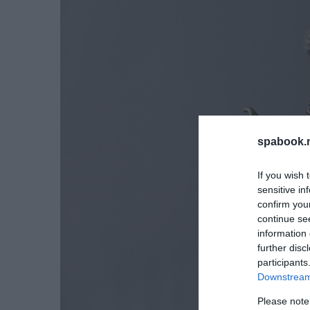
spabook.n
If you wish 
sensitive in
confirm you
continue se
information 
further disc
participants
Downstream 
Please note