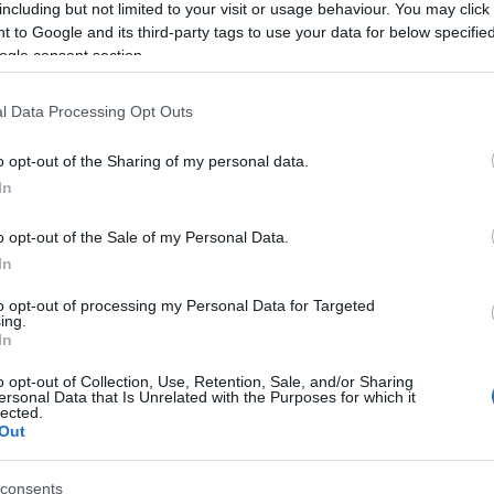
including but not limited to your visit or usage behaviour. You may click 
 to Google and its third-party tags to use your data for below specifi
LLODA PERELNÉ VISSZA A JUTALÉK
ogle consent section.
T A BOOKINGTÓL
l Data Processing Opt Outs
Polisor Bettina
o opt-out of the Sharing of my personal data.
ított pert a
Booking.com
ellen egy korábban
In
 miatt. A szállásadókat hosszú éveken át olyan záradék
a az alacsonyabb áron történő értékesítést más
o opt-out of the Sale of my Personal Data.
máról a
Spabook.net
főszerkesztőjét, Kassay
In
ki szakmai álláspontját.
to opt-out of processing my Personal Data for Targeted
ing.
In
VASS TOVÁBB
o opt-out of Collection, Use, Retention, Sale, and/or Sharing
ersonal Data that Is Unrelated with the Purposes for which it
lected.
Out
consents