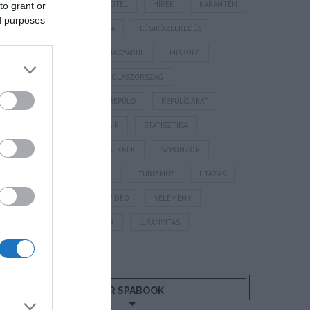
HORVÁTORSZÁG
HOTEL
HÍREK
KARANTÉN
to grant or
ed purposes
KORONAVÍRUS
KÍNA
LÉGIKÖZLEKEDÉS
MAGYARORSZÁG
MAGYARUL
MISKOLC
MTÜ
MÁLTA
OLASZORSZÁG
PROGRAMAJÁNLÓ
REPÜLŐ
REPÜLŐJÁRAT
REPÜLŐTÉR
RYANAIR
STATISZTIKA
STRAND
SZAKMAI CIKKEK
SZPONZOR
SZÁLLODA
TERMÁL
TURIZMUS
UTAZÁS
VAKCINAÚTLEVÉL
VIDEÓ
VÉLEMÉNY
WELLNESS
WIZZAIR
ÚJRANYITÁS
MR SPABOOK