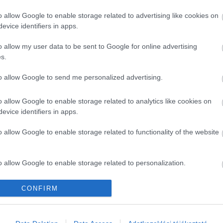
o allow Google to enable storage related to advertising like cookies on
BBI CIKKEK
evice identifiers in apps.
o allow my user data to be sent to Google for online advertising
s.
to allow Google to send me personalized advertising.
o allow Google to enable storage related to analytics like cookies on
evice identifiers in apps.
o allow Google to enable storage related to functionality of the website
o allow Google to enable storage related to personalization.
o allow Google to enable storage related to security, including
CONFIRM
cation functionality and fraud prevention, and other user protection.