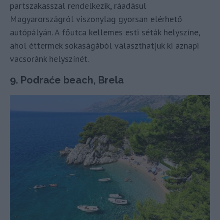
partszakasszal rendelkezik, ráadásul
Magyarországról viszonylag gyorsan elérhető
autópályán. A főutca kellemes esti séták helyszíne,
ahol éttermek sokaságából választhatjuk ki aznapi
vacsoránk helyszínét.
9. Podraće beach, Brela