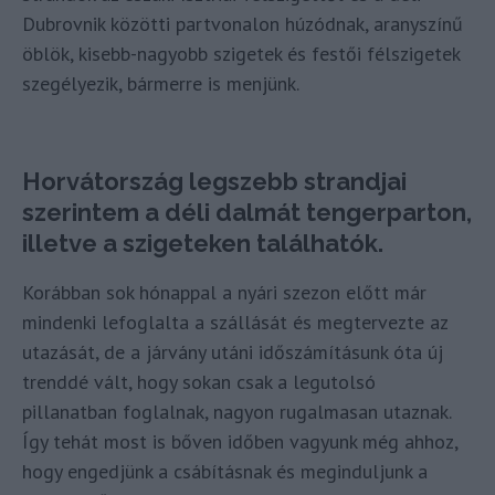
Dubrovnik közötti partvonalon húzódnak, aranyszínű
öblök, kisebb-nagyobb szigetek és festői félszigetek
szegélyezik, bármerre is menjünk.
Horvátország legszebb strandjai
szerintem a déli dalmát tengerparton,
illetve a szigeteken találhatók.
Korábban sok hónappal a nyári szezon előtt már
mindenki lefoglalta a szállását és megtervezte az
utazását, de a járvány utáni időszámításunk óta új
trenddé vált, hogy sokan csak a legutolsó
pillanatban foglalnak, nagyon rugalmasan utaznak.
Így tehát most is bőven időben vagyunk még ahhoz,
hogy engedjünk a csábításnak és meginduljunk a