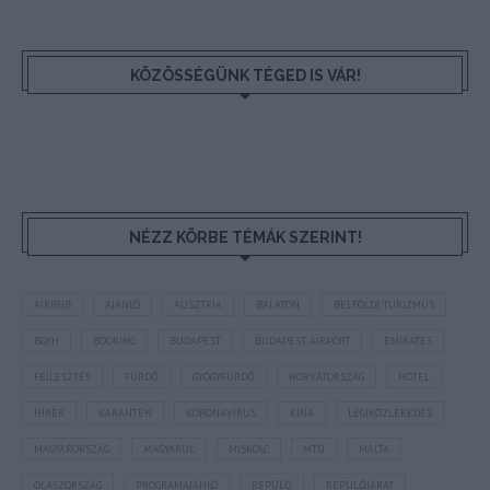
KÖZÖSSÉGÜNK TÉGED IS VÁR!
NÉZZ KÖRBE TÉMÁK SZERINT!
AIRBNB
AJÁNLÓ
AUSZTRIA
BALATON
BELFÖLDI TURIZMUS
BGYH
BOOKING
BUDAPEST
BUDAPEST AIRPORT
EMIRATES
FEJLESZTÉS
FÜRDŐ
GYÓGYFÜRDŐ
HORVÁTORSZÁG
HOTEL
HÍREK
KARANTÉN
KORONAVÍRUS
KÍNA
LÉGIKÖZLEKEDÉS
MAGYARORSZÁG
MAGYARUL
MISKOLC
MTÜ
MÁLTA
OLASZORSZÁG
PROGRAMAJÁNLÓ
REPÜLŐ
REPÜLŐJÁRAT