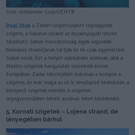
Fotó: Aleksandar Gospić
/CNTB
Dugi Otok
a Zadari-szigetcsoport legnagyobb
szigete, a Sakarun strand az északnyugati részén
található. Sokan Horvátország egyik legszebb
homokos strandjának tartják és én csak egyetérteni
tudok velük. Ezt a helyet ajánlanám azoknak, akik a
Maldív-szigetek hangulatát szeretnék érezni
Európában. Zadar kikötőjéből indulnak a kompok a
szigetre, és már maga az út is lenyűgöző kirándulás a
környező szigetek mentén. A szigeten
legegyszerűbben bérelt autóval lehet közlekedni.
5. Kornati szigetek – Lojena strand, de
lényegében bárhol