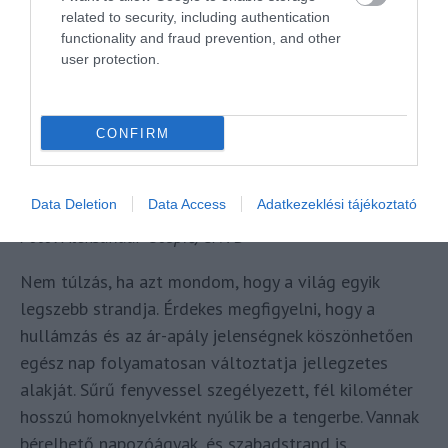
related to security, including authentication
functionality and fraud prevention, and other
user protection.
CONFIRM
Data Deletion
Data Access
Adatkezeklési tájékoztató
Fotó: Aleksandar Gospić
/CNTB
Nem túlzás, ha azt mondom, hogy a világ egyik
legszebb strandja. Érdekes megfigyelni, hogy a
hullámzás és az ár-apály jelenségnek köszönhetően
egész nap folyamatosan változtatja jellegzetes
alakját. Sűrű fenyvessel szegélyezett, fél kilométer
hosszú homoknyelvként nyúlik be a tengerbe. Vannak
bérelhető napozóágyak, és szabadstrand is,