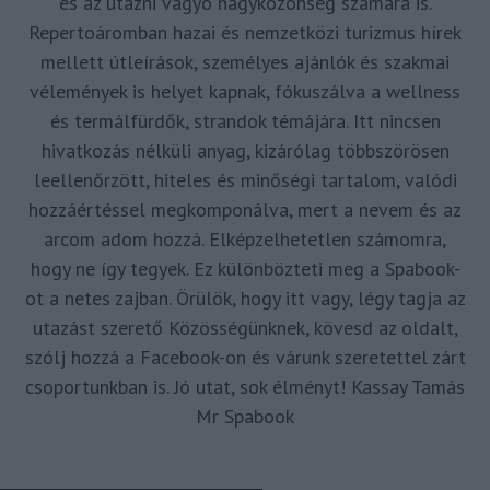
és az utazni vágyó nagyközönség számára is.
Repertoáromban hazai és nemzetközi turizmus hírek
mellett útleírások, személyes ajánlók és szakmai
vélemények is helyet kapnak, fókuszálva a wellness
és termálfürdők, strandok témájára. Itt nincsen
hivatkozás nélküli anyag, kizárólag többszörösen
leellenőrzött, hiteles és minőségi tartalom, valódi
hozzáértéssel megkomponálva, mert a nevem és az
arcom adom hozzá. Elképzelhetetlen számomra,
hogy ne így tegyek. Ez különbözteti meg a Spabook-
ot a netes zajban. Örülök, hogy itt vagy, légy tagja az
utazást szerető Közösségünknek, kövesd az oldalt,
szólj hozzá a Facebook-on és várunk szeretettel zárt
csoportunkban is. Jó utat, sok élményt! Kassay Tamás
Mr Spabook