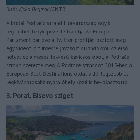
fotó: Vjeko Begović
/CNTB
A brelai Podrače strand Horvátország egyik
legtöbbet fényképezett strandja. Az Európai
Parlament pár éve a Twitter-profilján osztott meg
egy videót, a fürdésre javasolt strandokról. Az első
helyet ez a mesés fekvésű kavicsos öböl, a Podrače
strand szerezte meg. A Podrače strandot 2015-ben a
European Best Destinations oldal a 15 legszebb és
legkívánatosabb nyaralóhely közé is beválasztotta.
8. Porat, Bisevo sziget