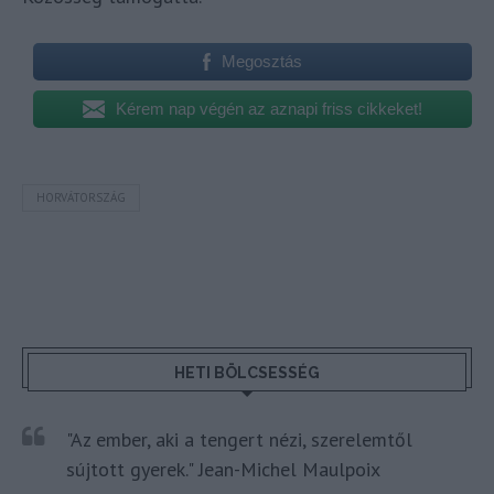
Megosztás
Kérem nap végén az aznapi friss cikkeket!
HORVÁTORSZÁG
HETI BÖLCSESSÉG
"Az ember, aki a tengert nézi, szerelemtől
sújtott gyerek." Jean-Michel Maulpoix