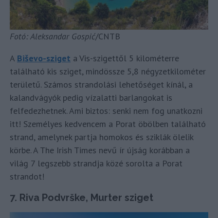
Fotó: Aleksandar Gospić
/CNTB
A
Biševo-sziget
a Vis-szigettől 5 kilométerre
található kis sziget, mindössze 5,8 négyzetkilométer
területű. Számos strandolási lehetőséget kínál, a
kalandvágyók pedig vízalatti barlangokat is
felfedezhetnek. Ami biztos: senki nem fog unatkozni
itt! Személyes kedvencem a Porat öbölben található
strand, amelynek partja homokos és sziklák ölelik
körbe. A The Irish Times nevű ír újság korábban a
világ 7 legszebb strandja közé sorolta a Porat
strandot!
7. Riva Podvrške, Murter sziget