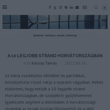
Spabook: wellness, utazás, közösség
A 10 LEGJOBB STRAND HORVÁTORSZÁGBAN
írta
Kassay Tamás
2022.06.16.
Az Adria csodálatos öblökkel és partokkal,
kristálytiszta vízzel várja a nyaralni vágyókat. Nehéz
eldönteni, hogy melyik a 10 legjobb strand
Horvátországban, de szubjektív gyűjtésemmel
igyekszem segíteni a döntésben. A horvátországi
strandok az északi Isztriai-félszigettől és a déli