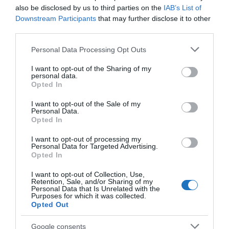
also be disclosed by us to third parties on the
IAB’s List of
hogy közvetlenül a hajóról csobbanhattam a
Downstream Participants
that may further disclose it to other
tengerbe.
third parties.
4. Beritnica strand, Pag sziget
Please note that this website/app uses one or more Google
Personal Data Processing Opt Outs
services and may gather and store information including but
not limited to your visit or usage behaviour. You may click to
I want to opt-out of the Sharing of my
personal data.
grant or deny consent to Google and its third-party tags to
Opted In
use your data for below specified purposes in below Google
consent section.
I want to opt-out of the Sale of my
Personal Data.
Opted In
I want to opt-out of processing my
Personal Data for Targeted Advertising.
Opted In
I want to opt-out of Collection, Use,
Retention, Sale, and/or Sharing of my
Personal Data that Is Unrelated with the
Purposes for which it was collected.
Opted Out
Fotó: Aleksandar Gospić
/CNTB
Google consents