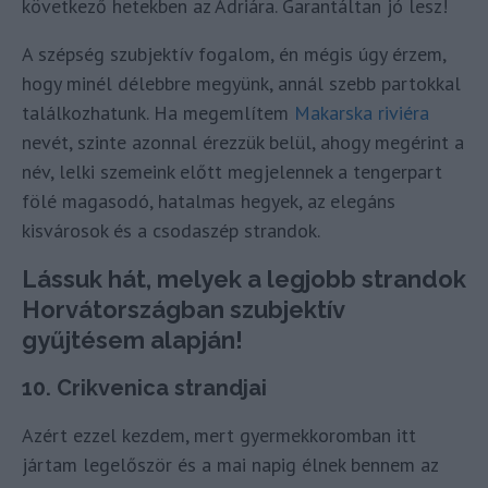
következő hetekben az Adriára. Garantáltan jó lesz!
A szépség szubjektív fogalom, én mégis úgy érzem,
hogy minél délebbre megyünk, annál szebb partokkal
találkozhatunk. Ha megemlítem
Makarska riviéra
nevét, szinte azonnal érezzük belül, ahogy megérint a
név, lelki szemeink előtt megjelennek a tengerpart
fölé magasodó, hatalmas hegyek, az elegáns
kisvárosok és a csodaszép strandok.
Lássuk hát, melyek a legjobb strandok
Horvátországban szubjektív
gyűjtésem alapján!
10. Crikvenica strandjai
Azért ezzel kezdem, mert gyermekkoromban itt
jártam legelőször és a mai napig élnek bennem az