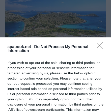
spabook.net -
Do Not Process My Personal
Information
If you wish to opt-out of the sale, sharing to third parties, or
Fotó: Aleksandar Gospić
/CNTB
processing of your personal or sensitive information for
targeted advertising by us, please use the below opt-out
A
Kornati Nemzeti Park
megéri és megérdemli, hogy
section to confirm your selection. Please note that after your
meglátogassuk, tipikusan hajókirándulások célpontja
opt-out request is processed you may continue seeing
interest-based ads based on personal information utilized by
szokott lenni. Lényegében bárhová nézünk, gyönyörű
us or personal information disclosed to third parties prior to
tengerpartokat láthatunk és életre szóló emlékeket
your opt-out. You may separately opt-out of the further
gyűjthetünk. Én például emlékszem, hogy 1999-ben
disclosure of your personal information by third parties on the
jártam itt először, gyerekként és mennyire élveztem,
IAB’s list of downstream participants. This information may