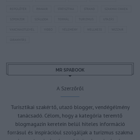
REPÜLŐTÉR
RYANAIR
STATISZTIKA
STRAND
SZAKMAI CIKKEK
SZPONZOR
SZÁLLODA
TERMÁL
TURIZMUS
UTAZÁS
VAKCINAÚTLEVÉL
VIDEÓ
VÉLEMÉNY
WELLNESS
WIZZAIR
ÚJRANYITÁS
MR SPABOOK
A Szerzőről
Turisztikai szakértő, utazó blogger, vendégélmény
tanácsadó. Célom, hogy a kategória teremtő
blogmagazin keretein belül hiteles információ
forrásul és inspirációul szolgáljak a turizmus szakma