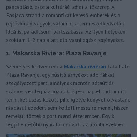
pancsolásé, este a kultúráé lehet a főszerep. A
Pasjaca strand a romantikát kereső emberek és a
rejtőzködni vágyók, valamint a természetkedvelők
ideális, paradicsomi partszakasza. Az ilyen helyeken
szoktam 1-2 nap alatt elolvasni egész regényeket.
1. Makarska Riviera: Plaza Ravanje
Személyes kedvencem a
Makarska riviérán
található
Plaza Ravanje, egy hűsítő árnyékot adó fákkal
szegélyezett part, amelynek mentén sétaút és
számos vendégház húzódik. Egész nap el tudtam itt
lenni, két úszás között pihengetve könyvet olvastam,
ráadásul ebédért sem kellett messzire menni, hiszen
remekül főztek a part menti étteremben. Egyik
legpihentetőbb nyaralásom volt az utóbbi években.