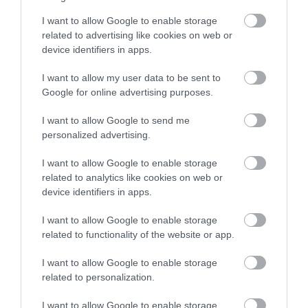
Védett öböl
Pag szigetén
, és csendes, köves part,
amely fölé 3 hatalmas szikla, valamint egy híres
I want to allow Google to enable storage
related to advertising like cookies on web or
mászófal magasodik, amely jellegzetessé teszi.
device identifiers in apps.
Fekvése miatt igazán különleges, egyedi, aki a
természetet szereti, itt igazán otthon érezheti
I want to allow my user data to be sent to
Google for online advertising purposes.
magát!
I want to allow Google to send me
3. Brac sziget, Aranyszarv strand (Zlatni
personalized advertising.
Rat)
I want to allow Google to enable storage
Ez a strand igazán különleges, felülnézetből
related to analytics like cookies on web or
konkrétan lélegzetelállító! Hosszan benyúlik a
device identifiers in apps.
tengerbe, és ahogy hol lassan, hol hirtelen mélyül a
I want to allow Google to enable storage
part, úgy változik körülötte a tenger ezerkék színe.
related to functionality of the website or app.
I want to allow Google to enable storage
related to personalization.
I want to allow Google to enable storage