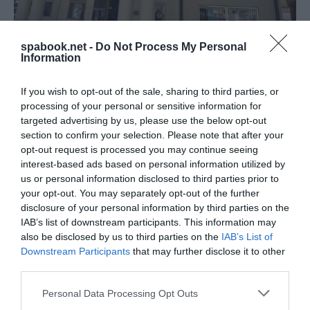
spabook.net -
Do Not Process My Personal
Information
A kulturális évad egyik kirakateseménye a
linzi
Lentos múzeum
„Képek utazása” című kiállítása
If you wish to opt-out of the sale, sharing to third parties, or
lesz, amely a nácik műkincslopásának témájával
processing of your personal or sensitive information for
foglalkozik. A fő kiállítás
Linzben
lesz látható, de
targeted advertising by us, please use the below opt-out
section to confirm your selection. Please note that after your
lesznek regionális kapcsolódó társkiállítások is
opt-out request is processed you may continue seeing
pl.
Bad Aussee
-ban is, ahol Wolfgang Gurlitt
interest-based ads based on personal information utilized by
műkereskedő életét mutatják be a Kammerhof
us or personal information disclosed to third parties prior to
your opt-out. You may separately opt-out of the further
Múzeumban.
Lauffen
településen „A dolgok élete.
disclosure of your personal information by third parties on the
Ellopták, elrabolták, megmentették” címmel nyílik
IAB’s list of downstream participants. This information may
meg a hasonló tematikát feldolgozó tárlat. Ennek
also be disclosed by us to third parties on the
IAB’s List of
előzménye, hogy a nácik által a „Különleges Linz
Downstream Participants
that may further disclose it to other
third parties.
Művelet” fedőnevű akció keretében ellopott
műtárgyakat rejtették el a környék sóbányáiban,
Please note that this website/app uses one or more Google
Personal Data Processing Opt Outs
services and may gather and store information including but
másrészt olyan neves osztrák múzeumok, mint az