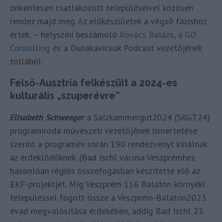
önkéntesen csatlakozott településeivel közösen
rendez majd meg. Az előkészületek a végső fázishoz
értek. – helyszíni beszámoló
Kovács Balázs, a GD
Consulting
és a Dunakavicsok Podcast vezetőjének
tollából.
Felső-Ausztria felkészült a 2024-es
kulturális „szuperévre”
Elisabeth Schweeger
a Salzkammergut2024 (SKGT24)
programiroda művészeti vezetőjének ismertetése
szerint a programév során 190 rendezvényt kínálnak
az érdeklődőknek. (Bad Ischl városa Veszprémhez
hasonlóan régiós összefogásban készítette elő az
EKF-projektjét. Míg Veszprém 116 Balaton környéki
településsel fogott össze a Veszprém-Balaton2023
évad megvalósítása érdekében, addig Bad Ischl 23