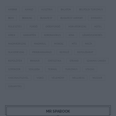
AIRBNB
AJÁNLÓ
AUSZTRIA
BALATON
BELFÖLDI TURIZMUS
BGYH
BOOKING
BUDAPEST
BUDAPEST AIRPORT
EMIRATES
FEJLESZTÉS
FÜRDŐ
GYÓGYFÜRDŐ
HORVÁTORSZÁG
HOTEL
HÍREK
KARANTÉN
KORONAVÍRUS
KÍNA
LÉGIKÖZLEKEDÉS
MAGYARORSZÁG
MAGYARUL
MISKOLC
MTÜ
MÁLTA
OLASZORSZÁG
PROGRAMAJÁNLÓ
REPÜLŐ
REPÜLŐJÁRAT
REPÜLŐTÉR
RYANAIR
STATISZTIKA
STRAND
SZAKMAI CIKKEK
SZPONZOR
SZÁLLODA
TERMÁL
TURIZMUS
UTAZÁS
VAKCINAÚTLEVÉL
VIDEÓ
VÉLEMÉNY
WELLNESS
WIZZAIR
ÚJRANYITÁS
MR SPABOOK