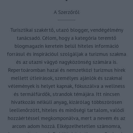
A Szerzőről
Turisztikai szakértő, utazó blogger, vendégélmény
tanácsadó. Célom, hogy a kategória teremtő
blogmagazin keretein belül hiteles információ
forrásul és inspirációul szolgáljak a turizmus szakma
és az utazni vágyó nagyközönség számára is.
Repertoáromban hazai és nemzetközi turizmus hírek
mellett útleírások, személyes ajánlók és szakmai
vélemények is helyet kapnak, fókuszálva a wellness
és termálfürdők, strandok témájára. Itt nincsen
hivatkozás nélküli anyag, kizárólag többszörösen
leellenőrzött, hiteles és minőségi tartalom, valódi
hozzáértéssel megkomponálva, mert a nevem és az
arcom adom hozzá. Elképzelhetetlen számomra,