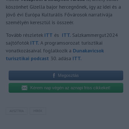
köszönhet Gizella bajor hercegnőnek, így az idei és a
jövő évi Európa Kulturális Fővárosok narratívája
személyén keresztül is összeér.
Tovább részletek
ITT
és
ITT.
Salzkammergut2024
sajtófotók
ITT.
A programsorozat turisztikai
vonatkozásaival foglalkozik a
Dunakavicsok
turisztikai podcast
30. adása
ITT.
Megosztás
Kérem nap végén az aznapi friss cikkeket!
AUSZTRIA
HÍREK