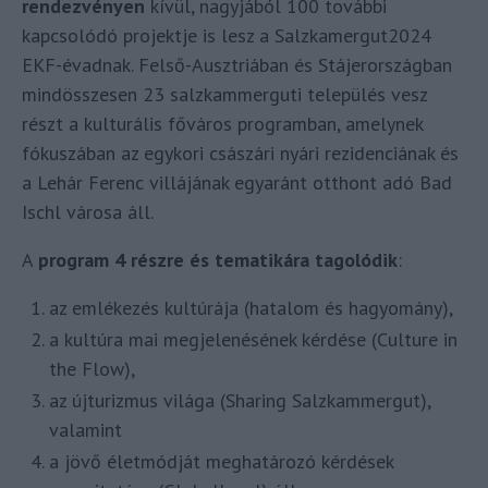
rendezvényen
kívül, nagyjából 100 további
kapcsolódó projektje is lesz a Salzkamergut2024
EKF-évadnak. Felső-Ausztriában és Stájerországban
mindösszesen 23 salzkammerguti település vesz
részt a kulturális főváros programban, amelynek
fókuszában az egykori császári nyári rezidenciának és
a Lehár Ferenc villájának egyaránt otthont adó Bad
Ischl városa áll.
A
program 4 részre és tematikára tagolódik
:
az emlékezés kultúrája (hatalom és hagyomány),
a kultúra mai megjelenésének kérdése (Culture in
the Flow),
az újturizmus világa (Sharing Salzkammergut),
valamint
a jövő életmódját meghatározó kérdések