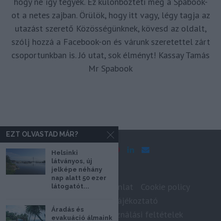
hogy ne így tegyek. Ez különbözteti meg a Spabook-
ot a netes zajban. Örülök, hogy itt vagy, légy tagja az
utazást szerető Közösségünknek, kövesd az oldalt,
szólj hozzá a Facebook-on és várunk szeretettel zárt
csoportunkban is. Jó utat, sok élményt! Kassay Tamás
Mr Spabook
EZT OLVASTAD MÁR?
Helsinki
látványos, új
jelképe néhány
nap alatt 50 ezer
Impresszum
Médiaajánlat
Cookie policy
látogatót...
Adatkezelési tájékoztató
Áradás és
Szerzői jogok, felhasználási feltételek
evakuáció álmaink