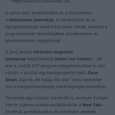
megvitatása (Globallocal) áll.
A városi élet terjeszkedése és a kiüresedése,
a
túlturizmus jelensége
, az elvándorlás és az
éghajlatváltozás mind-mind olyan témák, amelyek a
programkínálat tematikájában konzekvensen és
következetesen végigfutnak.
A jövő januári
hivatalos megnyitó
ünnepség
megálmodója
Hubert von Goisern
, – aki
már a Linz09 EKF-program megalkotásában is rész
vállalt – ezúttal egy kórusprojektet indít.
Oscar
Straus
„Egy nő, aki tudja, mit akar” című operettje
lesz a megnyitóünnepség másik highlight eseménye.
Terveznek egy színházi fesztivált is, amelyen Európa-
szerte számos színház mutatkozik be. A
New Salz
–
fesztivál az elektronikus és alternatív zenének