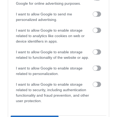
Google for online advertising purposes.
I want to allow Google to send me
personalized advertising.
I want to allow Google to enable storage
related to analytics like cookies on web or
device identifiers in apps.
I want to allow Google to enable storage
A
kulturális
related to functionality of the website or app.
szuperév
egyfajta
hídfőállásaként
és
turisztikai
kapujaként
fungál majd
Linz városa
, amely már
I want to allow Google to enable storage
related to personalization.
jelentős tapasztalatokkal rendelkezik a programévek
hatásainak hosszú távú hasznosítása terén. Linz
I want to allow Google to enable storage
egykori iparvárosként a 2009-es Európa Kulturális
related to security, including authentication
functionality and fraud prevention, and other
Fővárosa címet remekül felhasználva vált
user protection.
meghatározó kulturális pólussá Bécs és Salzburg
között.