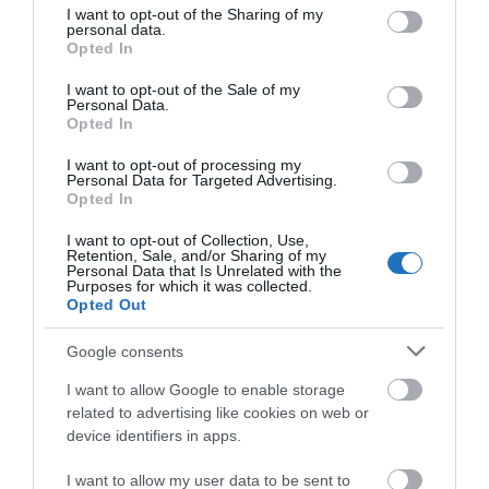
not limited to your visit or usage behaviour. You may click to
I want to opt-out of the Sharing of my
Albertina és bécsi Szépművészeti Múzeum is a
personal data.
grant or deny consent to Google and its third-party tags to
Opted In
Ferenc József sóbányában helyezték egykor
use your data for below specified purposes in below Google
consent section.
biztonságba a műalkotásaikat.
I want to opt-out of the Sale of my
Personal Data.
Opted In
A GD Consulting
korábban már írt róla
,
hogy 2024-
ben a kultúra szuperévére készülnek Felső-
I want to opt-out of processing my
Personal Data for Targeted Advertising.
Ausztriában. Az EKF projekt mellett
Anton
Opted In
Bruckner
felső-ausztriai zeneszerző munkássága is
I want to opt-out of Collection, Use,
fókuszban kerül jövőre, amikor a modern zenei világ
Retention, Sale, and/or Sharing of my
Personal Data that Is Unrelated with the
előfutáraként tisztelt zeneszerző kétszáz évvel
Purposes for which it was collected.
Opted Out
ezelőtti születéséről és életművéről bőséges
programmal emlékeznek meg. Az idei őszi linzi
Google consents
Bruckner Fesztivál már e kerek évforduló, a
I want to allow Google to enable storage
felkészülés és „áttörés” jegyében zajlik.
related to advertising like cookies on web or
device identifiers in apps.
I want to allow my user data to be sent to