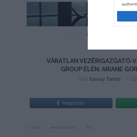
authenti
Megosztás
HÍREK
MAGYARORSZÁG
MTÜ