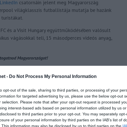
LinkedIn
csatornáin jelent meg Magyarország
verpool világklasszis futballistája mutatja be hazánk
turistákat.
 FC és a Visit Hungary együttműködésében valósult
mikus vágásokkal teli, 15 másodperces videós anyag,
átogatnod Magyarországot!
 idehaza nem találkozhattunk vele, hiszen a
et -
Do Not Process My Personal Information
rország, helyiektől szeretettel” szlogent kapta.
i Dominik videóját!
to opt-out of the sale, sharing to third parties, or processing of your per
formation for targeted advertising by us, please use the below opt-out s
r selection. Please note that after your opt-out request is processed y
eing interest-based ads based on personal information utilized by us or
disclosed to third parties prior to your opt-out. You may separately opt-
losure of your personal information by third parties on the IAB’s list of
. This information may also be disclosed by us to third parties on the
IA