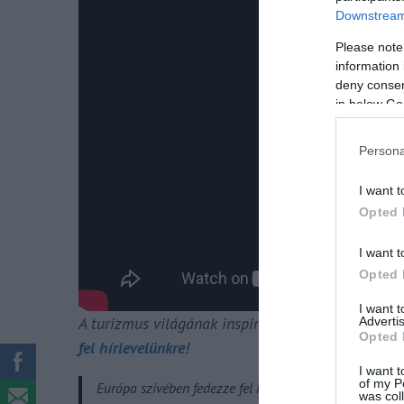
Downstream 
Please note
information 
deny consent
in below Go
Persona
I want t
Opted 
I want t
Opted 
I want 
A turizmus világának inspiráló híreiért
csatlakoz
Advertis
Opted 
fel hírlevelünkre
!
I want t
of my P
Európa szívében fedezze fel Magyarország rejtett gyö
was col