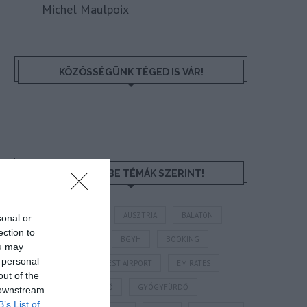
Michel Maulpoix
KÖZÖSSÉGÜNK TÉGED IS VÁR!
NÉZZ KÖRBE TÉMÁK SZERINT!
AIRBNB
AJÁNLÓ
AUSZTRIA
BALATON
sonal or
ection to
BELFÖLDI TURIZMUS
BGYH
BOOKING
ou may
 personal
BUDAPEST
BUDAPEST AIRPORT
EMIRATES
out of the
FEJLESZTÉS
FÜRDŐ
GYÓGYFÜRDŐ
 downstream
B’s List of