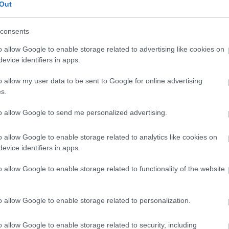
r – vezetésével! Minden sarkon egy történet, minden kortyban
Out
consents
o allow Google to enable storage related to advertising like cookies on
, hogy a külföldiek fejben összekapcsolják a sportolót
evice identifiers in apps.
rpool középpályásának, Szoboszlai Dominiknak a
o allow my user data to be sent to Google for online advertising
tere különösen jót tesz az ország hírnevének.
s.
utazási hirdetési platform, amely összeköti a
to allow Google to send me personalized advertising.
at az Expedia Group márkáin keresztül.
o allow Google to enable storage related to analytics like cookies on
giai vállalat, amely tulajdonosa és üzemeltetője az
evice identifiers in apps.
eső motoroknak, beleértve az
Expedia
,
Hotels.com
,
o allow Google to enable storage related to functionality of the website
s, CheapTickets,
CarRentals.com
, Expedia Cruises, Wotif
o allow Google to enable storage related to personalization.
o allow Google to enable storage related to security, including