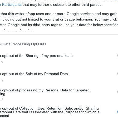
Participants
that may further disclose it to other third parties.
 that this website/app uses one or more Google services and may gath
including but not limited to your visit or usage behaviour. You may click 
 to Google and its third-party tags to use your data for below specifi
ogle consent section.
l Data Processing Opt Outs
o opt-out of the Sharing of my personal data.
In
o opt-out of the Sale of my Personal Data.
In
to opt-out of processing my Personal Data for Targeted
z csoportunkhoz
, kövess
Instán
és
TikTok
-on is,
iratkozz
ing.
In
o opt-out of Collection, Use, Retention, Sale, and/or Sharing
ersonal Data that Is Unrelated with the Purposes for which it
ngyszemeit a Liverpool FC játékosa, Szoboszlai Dominik és
lected.