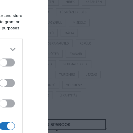
HORVÁTORSZÁG
HOTEL
HÍREK
KARANTÉN
KORONAVÍRUS
KÍNA
LÉGIKÖZLEKEDÉS
er and store
to grant or
MAGYARORSZÁG
MAGYARUL
MISKOLC
ed purposes
MISKOLCTAPOLCA
MTÜ
MÁLTA
OLASZORSZÁG
PROGRAMAJÁNLÓ
REPÜLŐ
REPÜLŐJÁRAT
REPÜLŐTÉR
RYANAIR
STATISZTIKA
STRAND
SZAKMAI CIKKEK
SZÁLLODA
TERMÁL
TURIZMUS
UTAZÁS
VAKCINAÚTLEVÉL
VIDEÓ
VÉLEMÉNY
WELLNESS
WIZZAIR
ÚJRANYITÁS
MR SPABOOK