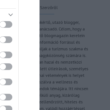
A Szerzőről
Turisztikai szakértő, utazó blogger,
vendégélmény tanácsadó. Célom, hogy a
kategória teremtő blogmagazin keretein
belül hiteles információ forrásul és
inspirációul szolgáljak a turizmus szakma és
az utazni vágyó nagyközönség számára is.
Repertoáromban hazai és nemzetközi
turizmus hírek mellett útleírások, személyes
ajánlók és szakmai vélemények is helyet
kapnak, fókuszálva a wellness és
termálfürdők, strandok témájára. Itt nincsen
hivatkozás nélküli anyag, kizárólag
többszörösen leellenőrzött, hiteles és
minőségi tartalom, valódi hozzáértéssel