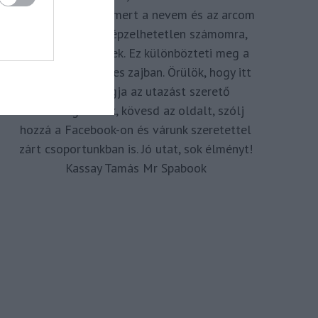
megkomponálva, mert a nevem és az arcom
adom hozzá. Elképzelhetetlen számomra,
hogy ne így tegyek. Ez különbözteti meg a
Spabook-ot a netes zajban. Örülök, hogy itt
vagy, légy tagja az utazást szerető
Közösségünknek, kövesd az oldalt, szólj
hozzá a Facebook-on és várunk szeretettel
zárt csoportunkban is. Jó utat, sok élményt!
Kassay Tamás Mr Spabook